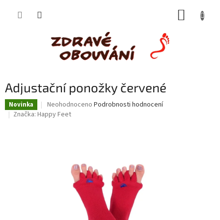
Přejít
NÁKUP
na
obsah
KOŠÍK
Adjustační ponožky červené
Průměrné
Neohodnoceno
Podrobnosti hodnocení
Novinka
hodnocení
Značka:
Happy Feet
produktu
je
0,0
z
5
hvězdiček.