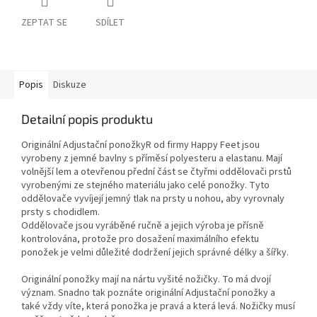
ZEPTAT SE
SDÍLET
Popis
Diskuze
Detailní popis produktu
Originální Adjustační ponožkyR od firmy Happy Feet jsou
vyrobeny z jemné bavlny s příměsí polyesteru a elastanu. Mají
volnější lem a otevřenou přední část se čtyřmi oddělovači prstů
vyrobenými ze stejného materiálu jako celé ponožky. Tyto
oddělovače vyvíjejí jemný tlak na prsty u nohou, aby vyrovnaly
prsty s chodidlem.
Oddělovače jsou vyráběné ručně a jejich výroba je přísně
kontrolována, protože pro dosažení maximálního efektu
ponožek je velmi důležité dodržení jejich správné délky a šířky.
Originální ponožky mají na nártu vyšité nožičky. To má dvojí
význam. Snadno tak poznáte originální Adjustační ponožky a
také vždy víte, která ponožka je pravá a která levá. Nožičky musí