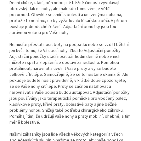
Denní chůze, stání, běh nebo jiné běžné činnosti vyvolávají
obrovský tlak na nohy, ale málokdo tomu věnuje větší
pozornost. Obvykle se smíří s bolestí a unavenýma nohama,
protože to není nic, co by vyžadovalo lékařskou péči. A přitom
existuje jednoduché řešení.. Adjustační ponožky jsou tou
správnou volbou pro Vaše nohy!
Nemusíte přestat nosit boty na podpatku nebo se vzdát běhání
jen kvůli tomu, že Vás bolí nohy. Zkuste Adjustační ponožky.
Adjustační ponožky stačí nosit pár hodin denně nebo v nich
můžete i spát a zlepšení se dostaví zanedlouho. Pomohou
protáhnout, narovnat a uvolnit Vaše prsty a vy se budete
celkově cítit lépe. Samozřejmě, že se to nestane okamžitě. Ale
pokud je budete nosit pravidelně, v krátké době zpozorujete,
že se Vaše nohy cítí lépe. Prsty se začnou natahovat a
narovnávat a Vaše bolesti budou ustupovat. Adjustační ponožky
jsou používány jako terapeutická pomůcka pro vbočený palec,
kladívkové prsty, křivé prsty, bolestivé paty a jiné běžné
problémy nohou. Snižují také potřebu chirurgického zákroku.
Pomáhají tím, že udržují Vaše nohy a prsty mobilní, ohebné, a tím
méně bolestivé.
Našimi zákazníky jsou lidé všech věkových kategorií a všech
společenských skupin. Snažíme se proto, aby naše ponožky