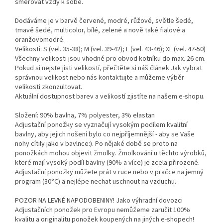
směřovat vždy k sobě.
Dodáváme je v barvě červené, modré, růžové, světle šedé,
tmavě šedé, multicolor, bílé, zelené a nově také fialové a
oranžovomodré.
Velikosti: S (vel. 35-38); M (vel. 39-42); L (vel. 43-46); XL (vel. 47-50)
Všechny velikosti jsou vhodné pro obvod kotníku do max. 26 cm.
Pokud si nejste jisti velikostí, přečtěte si náš článek Jak vybrat
správnou velikost nebo nás kontaktujte a můžeme výběr
velikosti zkonzultovat.
Aktuální dostupnost barev a velikostí zjistíte na našem e-shopu.
Složení: 90% bavlna, 7% polyester, 3% elastan
Adjustační ponožky se vyznačují vysokým podílem kvalitní
bavlny, aby jejich nošení bylo co nejpříjemnější - aby se Vaše
nohy cítily jako v bavlnce:). Po nějaké době se proto na
ponožkách mohou objevit žmolky. Žmolkování u těchto výrobků,
které mají vysoký podíl bavlny (90% a více) je zcela přirozené.
Adjustační ponožky můžete prát v ruce nebo v pračce na jemný
program (30°C) a nejlépe nechat uschnout na vzduchu.
POZOR NA LEVNÉ NAPODOBENINY! Jako výhradní dovozci
Adjustačních ponožek pro Evropu nemůžeme zaručit 100%
kvalitu a originalitu ponožek koupených na jiných e-shopech!