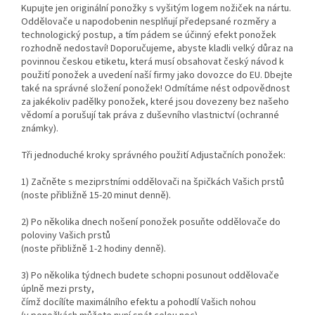
Kupujte jen originální ponožky s vyšitým logem nožiček na nártu.
Oddělovače u napodobenin nesplňují předepsané rozměry a
technologický postup, a tím pádem se účinný efekt ponožek
rozhodně nedostaví! Doporučujeme, abyste kladli velký důraz na
povinnou českou etiketu, která musí obsahovat český návod k
použití ponožek a uvedení naší firmy jako dovozce do EU. Dbejte
také na správné složení ponožek! Odmítáme nést odpovědnost
za jakékoliv padělky ponožek, které jsou dovezeny bez našeho
vědomí a porušují tak práva z duševního vlastnictví (ochranné
známky).
Tři jednoduché kroky správného použití Adjustačních ponožek:
1) Začněte s meziprstními oddělovači na špičkách Vašich prstů
(noste přibližně 15-20 minut denně).
2) Po několika dnech nošení ponožek posuňte oddělovače do
poloviny Vašich prstů
(noste přibližně 1-2 hodiny denně).
3) Po několika týdnech budete schopni posunout oddělovače
úplně mezi prsty,
čímž docílíte maximálního efektu a pohodlí Vašich nohou