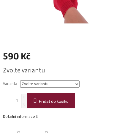
590 Kč
Měrná
Zvolte variantu
cena:
Varianta
Přidat do košíku
Detailní informace