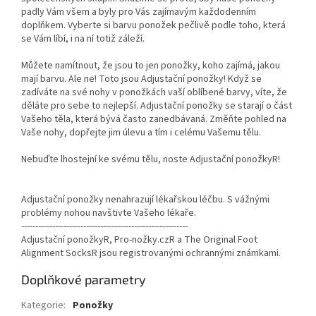
padly Vám všem a byly pro Vás zajímavým každodenním
doplňkem. Vyberte si barvu ponožek pečlivě podle toho, která
se Vám líbí, i na ní totiž záleží.
Můžete namítnout, že jsou to jen ponožky, koho zajímá, jakou
mají barvu. Ale ne! Toto jsou Adjustační ponožky! Když se
zadíváte na své nohy v ponožkách vaší oblíbené barvy, víte, že
děláte pro sebe to nejlepší. Adjustační ponožky se starají o část
Vašeho těla, která bývá často zanedbávaná. Změňte pohled na
Vaše nohy, dopřejte jim úlevu a tím i celému Vašemu tělu.
Nebuďte lhostejní ke svému tělu, noste Adjustační ponožkyR!
Adjustační ponožky nenahrazují lékařskou léčbu. S vážnými
problémy nohou navštivte Vašeho lékaře.
-----------------------------------------------------------
Adjustační ponožkyR, Pro-nožky.czR a The Original Foot
Alignment SocksR jsou registrovanými ochrannými známkami.
Doplňkové parametry
Kategorie
:
Ponožky