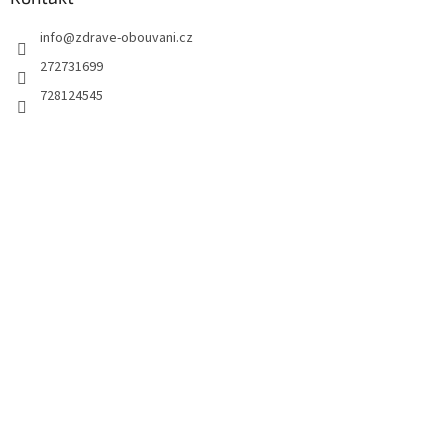
info
@
zdrave-obouvani.cz
272731699
728124545