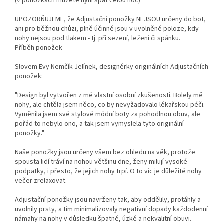
(v ponožkách můžete nyní spát celou noc)
UPOZORŇUJEME, že Adjustační ponožky NEJSOU určeny do bot,
ani pro běžnou chůzi, plně účinné jsou v uvolněné poloze, kdy
nohy nejsou pod tlakem - tj. při sezení, ležení či spánku.
Příběh ponožek
Slovem Evy Nemčík-Jelínek, designérky originálních Adjustačních
ponožek:
"Design byl vytvořen z mé vlastní osobní zkušenosti. Bolely mě
nohy, ale chtěla jsem něco, co by nevyžadovalo lékařskou péči.
Vyměnila jsem své stylové módní boty za pohodlnou obuv, ale
pořád to nebylo ono, a tak jsem vymyslela tyto originální
ponožky."
Naše ponožky jsou určeny všem bez ohledu na věk, protože
spousta lidí tráví na nohou většinu dne, ženy milují vysoké
podpatky, i přesto, že jejich nohy trpí. O to víc je důležité nohy
večer zrelaxovat.
Adjustační ponožky jsou navrženy tak, aby oddělily, protáhly a
uvolnily prsty, a tím minimalizovaly negativní dopady každodenní
námahy na nohy v důsledku špatné, úzké a nekvalitní obuvi.