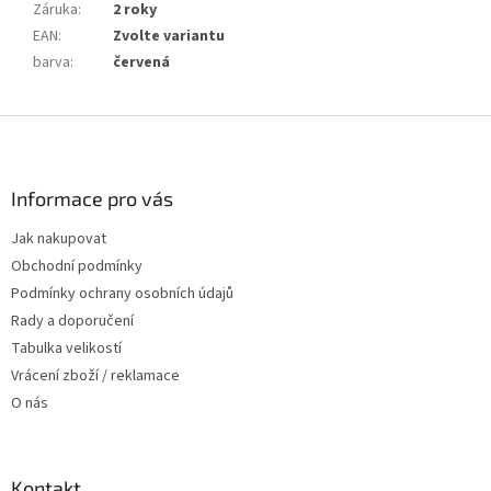
Záruka
:
2 roky
EAN
:
Zvolte variantu
barva
:
červená
Z
á
p
a
Informace pro vás
t
Jak nakupovat
í
Obchodní podmínky
Podmínky ochrany osobních údajů
Rady a doporučení
Tabulka velikostí
Vrácení zboží / reklamace
O nás
Kontakt