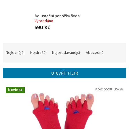
Adjustační ponožky šedá
Vyprodáno
590 Kč
Ř
a
Nejlevnější
Nejdražší
Nejprodávanější
Abecedně
z
e
n
OTEVŘÍT FILTR
í
p
V
Kód:
5598_35-38
r
Novinka
ý
o
p
d
i
u
s
k
p
t
r
ů