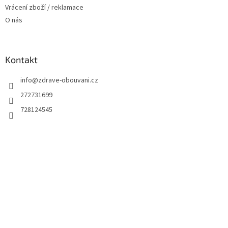
ý
Vrácení zboží / reklamace
p
O nás
i
s
u
Kontakt
info
@
zdrave-obouvani.cz
272731699
728124545