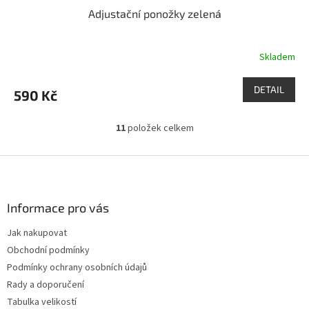
Adjustační ponožky zelená
Skladem
DETAIL
590 Kč
11
položek celkem
O
v
l
Z
á
á
d
p
a
a
Informace pro vás
c
t
í
Jak nakupovat
í
p
Obchodní podmínky
r
v
Podmínky ochrany osobních údajů
k
Rady a doporučení
y
Tabulka velikostí
v