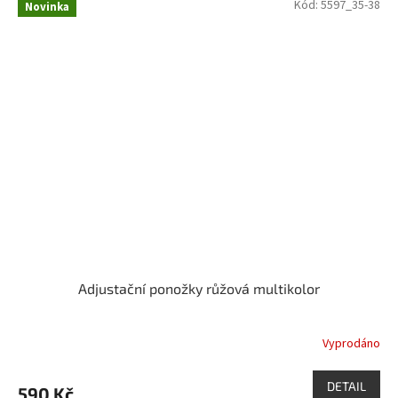
Kód:
5597_35-38
Novinka
Adjustační ponožky růžová multikolor
Vyprodáno
DETAIL
590 Kč