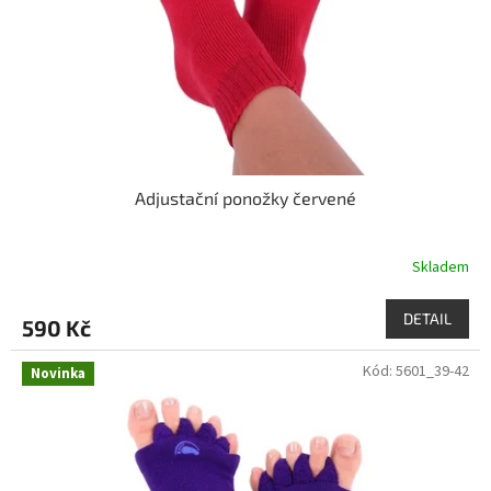
o
d
u
k
t
ů
Adjustační ponožky červené
Skladem
DETAIL
590 Kč
Kód:
5601_39-42
Novinka