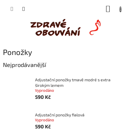
Přejít
NÁKUP
na
obsah
KOŠÍK
Ponožky
Nejprodávanější
Adjustační ponožky tmavě modré s extra
širokým lemem
Vyprodáno
590 Kč
Adjustační ponožky fialová
Vyprodáno
590 Kč