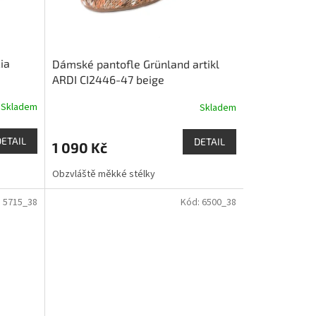
ia
Dámské pantofle Grünland artikl
ARDI CI2446-47 beige
Skladem
Skladem
DETAIL
DETAIL
1 090 Kč
Obzvláště měkké stélky
:
5715_38
Kód:
6500_38