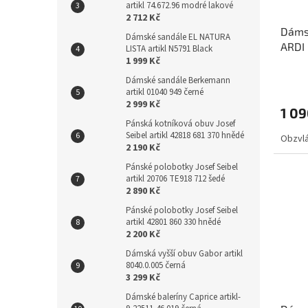
artikl 74.672.96 modré lakové
2 712 Kč
Dámsk
Dámské sandále EL NATURA
ARDI 
LISTA artikl N5791 Black
1 999 Kč
Dámské sandále Berkemann
artikl 01040 949 černé
2 999 Kč
1 09
Pánská kotníková obuv Josef
Seibel artikl 42818 681 370 hnědé
Obzvlá
2 190 Kč
Pánské polobotky Josef Seibel
artikl 20706 TE918 712 šedé
2 890 Kč
Pánské polobotky Josef Seibel
artikl 42801 860 330 hnědé
2 200 Kč
Dámská vyšší obuv Gabor artikl
8040.0.005 černá
3 299 Kč
Dámské baleríny Caprice artikl-