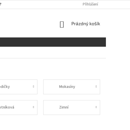
Y OSOBNÍCH ÚDAJŮ
RADY A DOPORUČENÍ
Přihlášení
TABULKA VELIKOST
NÁKUPNÍ
Prázdný košík
KOŠÍK
odičky
Mokasíny
otníková
Zimní