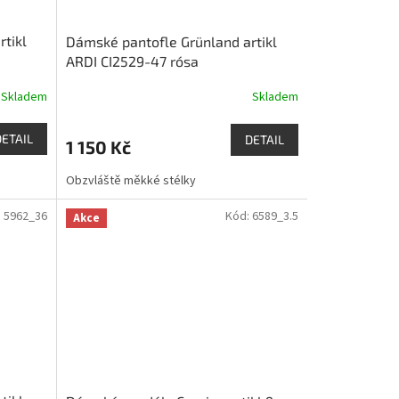
tikl
Dámské pantofle Grünland artikl
ARDI CI2529-47 rósa
Skladem
Skladem
DETAIL
DETAIL
1 150 Kč
Obzvláště měkké stélky
:
5962_36
Kód:
6589_3.5
Akce