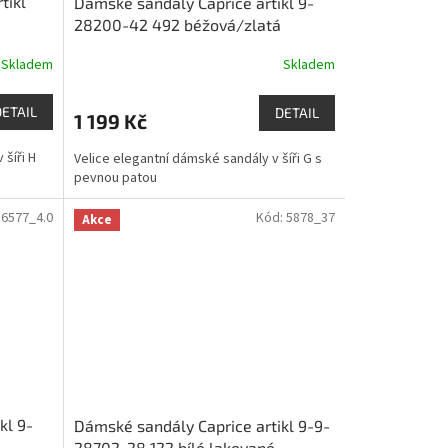
tikl
Dámské sandály Caprice artikl 9-
28200-42 492 béžová/zlatá
Skladem
Skladem
DETAIL
DETAIL
1 199 Kč
šíři H
Velice elegantní dámské sandály v šíři G s
pevnou patou
:
6577_4.0
Kód:
5878_37
Akce
kl 9-
Dámské sandály Caprice artikl 9-9-
28702-28 122 bílé lakované