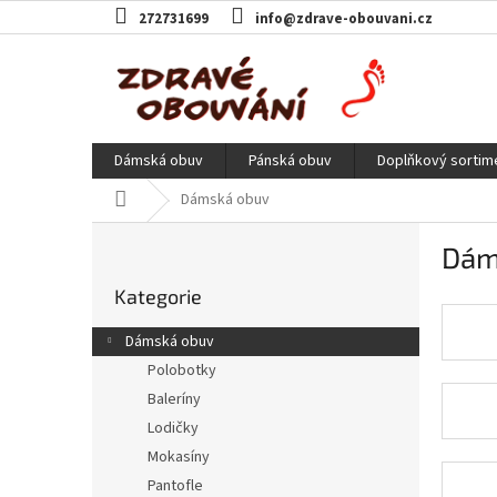
Přejít
272731699
info@zdrave-obouvani.cz
na
obsah
Dámská obuv
Pánská obuv
Doplňkový sortim
Domů
Dámská obuv
P
Dám
o
Přeskočit
s
Kategorie
kategorie
t
r
Dámská obuv
a
Polobotky
n
Baleríny
n
í
Lodičky
p
Mokasíny
a
Pantofle