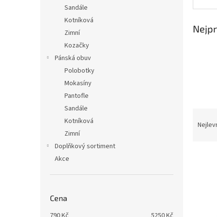
n
Sandále
e
Kotníková
l
Nejpr
Zimní
Kozačky
Pánská obuv
Polobotky
Mokasíny
Pantofle
Sandále
Ř
Kotníková
a
Nejlev
Zimní
z
e
Doplňkový sortiment
V
n
Akce
ý
í
p
p
i
r
s
o
Cena
p
d
790
Kč
5250
Kč