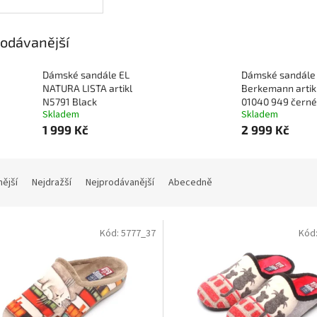
odávanější
Dámské sandále EL
Dámské sandále
NATURA LISTA artikl
Berkemann artik
N5791 Black
01040 949 černé
Skladem
Skladem
1 999 Kč
2 999 Kč
nější
Nejdražší
Nejprodávanější
Abecedně
Kód:
5777_37
Kód