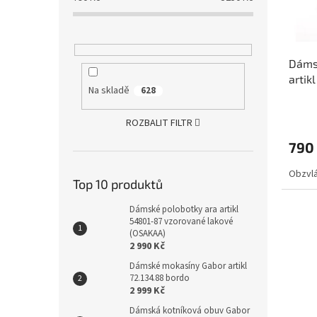
r
u
o
k
d
t
u
ů
Dáms
k
artik
t
Na skladě
628
ů
ROZBALIT FILTR
790
Obzvlá
Top 10 produktů
Dámské polobotky ara artikl
54801-87 vzorované lakové
(OSAKAA)
2 990 Kč
Dámské mokasíny Gabor artikl
72.134.88 bordo
2 999 Kč
Dámská kotníková obuv Gabor