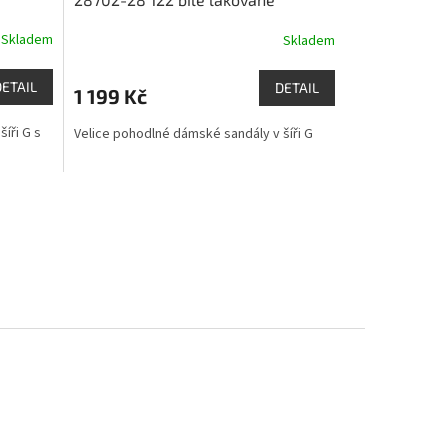
Skladem
Skladem
DETAIL
DETAIL
1 199 Kč
íři G s
Velice pohodlné dámské sandály v šíři G