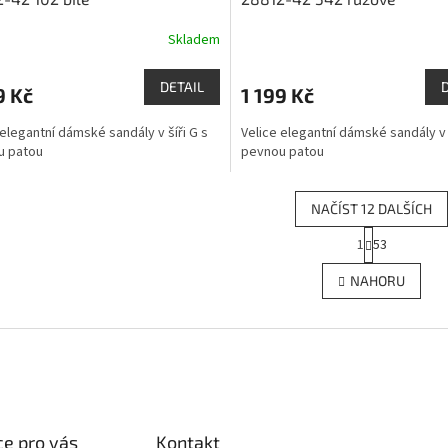
Skladem
DETAIL
9 Kč
1 199 Kč
 elegantní dámské sandály v šíři G s
Velice elegantní dámské sandály v š
u patou
pevnou patou
NAČÍST 12 DALŠÍCH
S
1
53
O
t
r
v
NAHORU
á
l
n
á
k
d
o
a
v
c
á
í
n
p
í
r
e pro vás
Kontakt
v