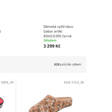
Dámská vyšší obuv
l
Gabor artikl
8040.0.005 černá
Skladem
3 299 Kč
628
položek celkem
:
5659_39
Kód:
5714_36