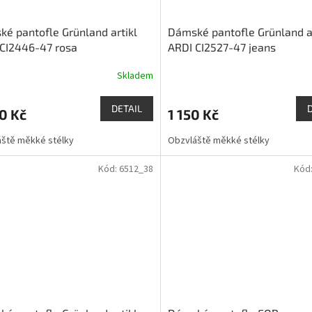
é pantofle Grünland artikl
Dámské pantofle Grünland ar
CI2446-47 rosa
ARDI CI2527-47 jeans
Skladem
DETAIL
0 Kč
1 150 Kč
ště měkké stélky
Obzvláště měkké stélky
Kód:
6512_38
Kód