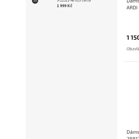
9-22511-46 019 černá
Dámsk
1 999 Kč
ARDI 
1 15
Obzvlá
Dámsk
28812