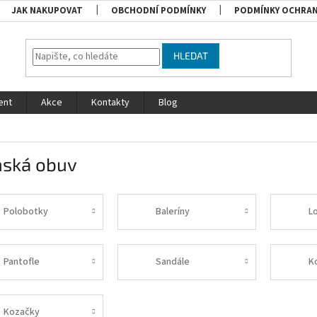
JAK NAKUPOVAT
OBCHODNÍ PODMÍNKY
PODMÍNKY OCHRAN
HLEDAT
ent
Akce
Kontakty
Blog
ská obuv
Polobotky
Baleríny
L
Pantofle
Sandále
K
Kozačky