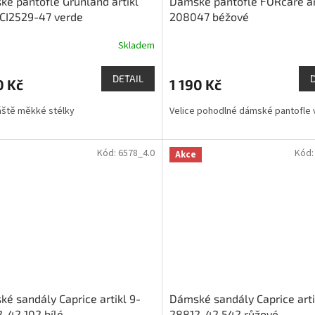
é pantofle Grünland artikl
Dámské pantofle FORcare ar
CI2529-47 verde
208047 béžové
Skladem
DETAIL
0 Kč
1 190 Kč
ště měkké stélky
Velice pohodlné dámské pantofle v 
Kód:
6578_4.0
Kód
Akce
é sandály Caprice artikl 9-
Dámské sandály Caprice arti
-42 102 bílé
28812-42 542 růžové