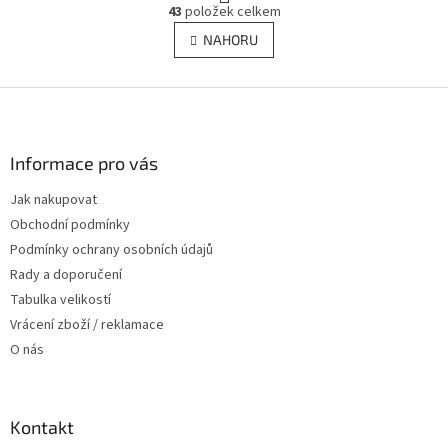
O
r
43
položek celkem
v
á
l
NAHORU
n
á
k
d
o
v
Z
a
á
c
á
n
í
p
í
p
a
Informace pro vás
r
t
v
Jak nakupovat
í
k
Obchodní podmínky
y
v
Podmínky ochrany osobních údajů
ý
Rady a doporučení
p
Tabulka velikostí
i
s
Vrácení zboží / reklamace
u
O nás
Kontakt