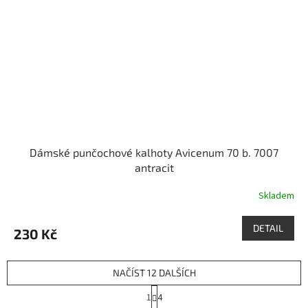
Dámské punčochové kalhoty Avicenum 70 b. 7007
antracit
Skladem
DETAIL
230 Kč
NAČÍST 12 DALŠÍCH
S
1
4
t