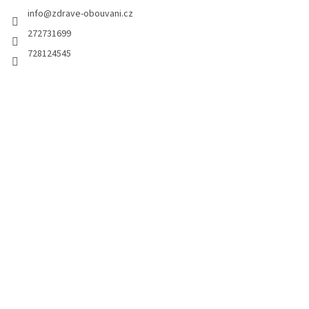
info
@
zdrave-obouvani.cz
272731699
728124545