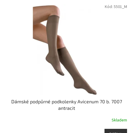
p
V
Kód:
5501_M
r
ý
o
p
d
i
u
s
k
p
t
r
ů
o
d
u
k
t
ů
Dámské podpůrné podkolenky Avicenum 70 b. 7007
antracit
Skladem