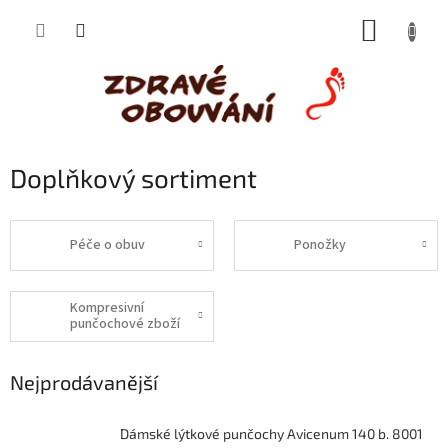
Přejít
NÁKUP
na
obsah
KOŠÍK
Doplňkový sortiment
Péče o obuv
Ponožky
Kompresivní
punčochové zboží
Nejprodávanější
Dámské lýtkové punčochy Avicenum 140 b. 8001