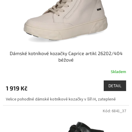
o
d
u
k
t
ů
Dámské kotníkové kozačky Caprice artikl 26202/404
béžové
Skladem
DETAIL
1 919 Kč
Velice pohodlné dámské kotníkové kozačky v šíři H, zateplené
Kód:
6841_37