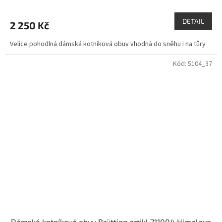
DETAIL
2 250 Kč
Velice pohodlná dámská kotníková obuv vhodná do sněhu i na tůry
Kód:
5104_37
Dámská kotníková obuv Brütting artikl 711004 Himalaya