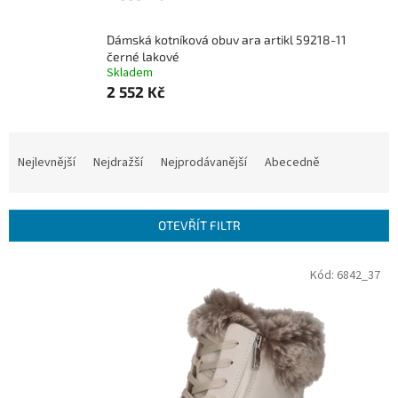
Dámská kotníková obuv ara artikl 59218-11
černé lakové
Skladem
2 552 Kč
Ř
a
Nejlevnější
Nejdražší
Nejprodávanější
Abecedně
z
e
n
OTEVŘÍT FILTR
í
p
V
Kód:
6842_37
r
ý
o
p
d
i
u
s
k
p
t
r
ů