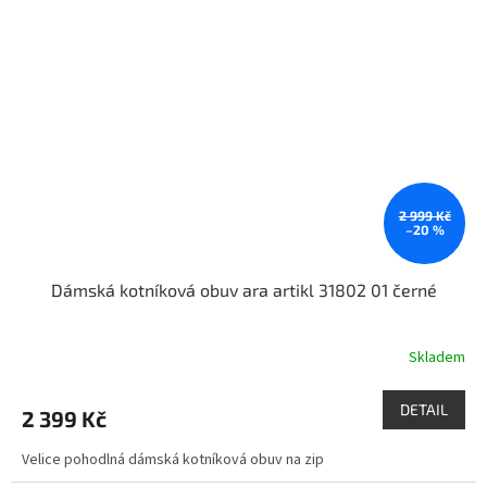
2 999 Kč
–20 %
Dámská kotníková obuv ara artikl 31802 01 černé
Skladem
DETAIL
2 399 Kč
Velice pohodlná dámská kotníková obuv na zip