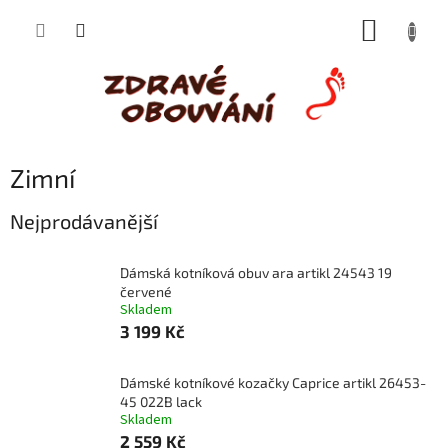
Přejít
NÁKUP
na
obsah
KOŠÍK
Zimní
Nejprodávanější
Dámská kotníková obuv ara artikl 24543 19
červené
Skladem
3 199 Kč
Dámské kotníkové kozačky Caprice artikl 26453-
45 022B lack
Skladem
2 559 Kč