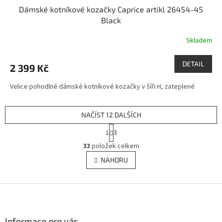
Dámské kotníkové kozačky Caprice artikl 26454-45
Black
Skladem
DETAIL
2 399 Kč
Velice pohodlné dámské kotníkové kozačky v šíři H, zateplené
NAČÍST 12 DALŠÍCH
S
1
3
t
O
r
33
položek celkem
v
á
l
NAHORU
n
á
k
d
o
v
Z
a
á
c
á
n
í
p
í
p
a
Informace pro vás