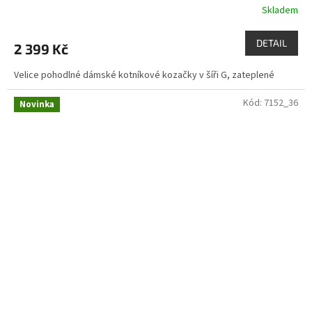
Skladem
DETAIL
2 399 Kč
Velice pohodlné dámské kotníkové kozačky v šíři G, zateplené
Kód:
7152_36
Novinka