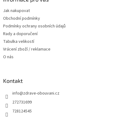
r
t
v
Jak nakupovat
í
k
Obchodní podmínky
y
v
Podmínky ochrany osobních údajů
ý
Rady a doporučení
p
Tabulka velikostí
i
s
Vrácení zboží / reklamace
u
O nás
Kontakt
info
@
zdrave-obouvani.cz
272731699
728124545