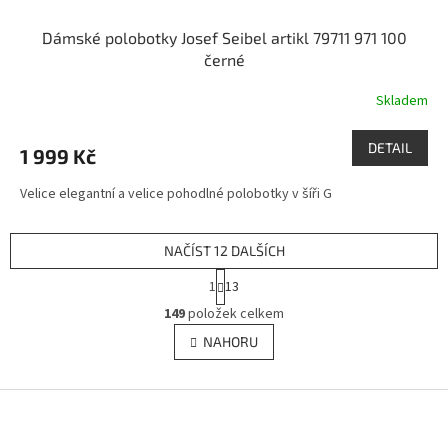
Dámské polobotky Josef Seibel artikl 79711 971 100
černé
Skladem
DETAIL
1 999 Kč
Velice elegantní a velice pohodlné polobotky v šíři G
NAČÍST 12 DALŠÍCH
S
1
13
t
O
r
149
položek celkem
v
á
l
NAHORU
n
á
k
d
o
v
Z
a
á
c
á
n
í
p
í