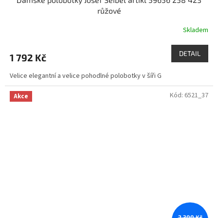
růžové
Skladem
DETAIL
1 792 Kč
Velice elegantní a velice pohodlné polobotky v šíři G
Kód:
6521_37
Akce
2 300 Kč