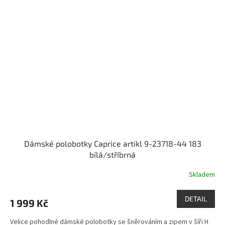
Dámské polobotky Caprice artikl 9-23718-44 183
bílá/stříbrná
Skladem
DETAIL
1 999 Kč
Velice pohodlné dámské polobotky se šněrováním a zipem v šíři H