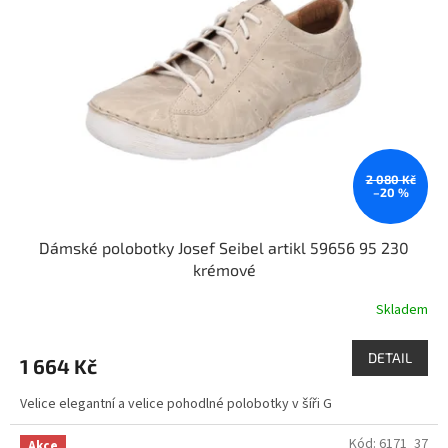
2 080 Kč
–20 %
Dámské polobotky Josef Seibel artikl 59656 95 230
krémové
Skladem
DETAIL
1 664 Kč
Velice elegantní a velice pohodlné polobotky v šíři G
Kód:
6171_37
Akce