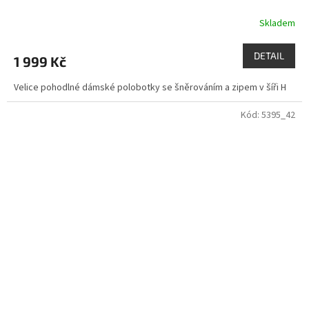
Skladem
DETAIL
1 999 Kč
Velice pohodlné dámské polobotky se šněrováním a zipem v šíři H
Kód:
5395_42