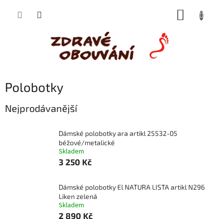
Přejít
NÁKUP
na
obsah
KOŠÍK
Polobotky
Nejprodávanější
Dámské polobotky ara artikl 25532-05
béžové/metalické
Skladem
3 250 Kč
Dámské polobotky El NATURA LISTA artikl N296
Liken zelená
Skladem
2 890 Kč