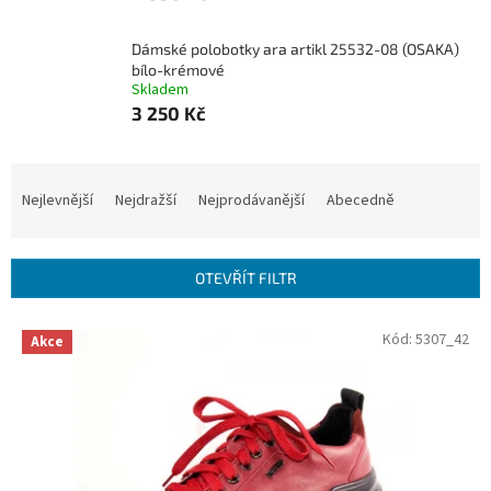
Dámské polobotky ara artikl 25532-08 (OSAKA)
bílo-krémové
Skladem
3 250 Kč
Ř
a
Nejlevnější
Nejdražší
Nejprodávanější
Abecedně
z
e
n
OTEVŘÍT FILTR
í
p
V
Kód:
5307_42
r
Akce
ý
o
p
d
i
u
s
k
p
t
r
ů