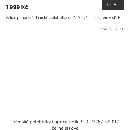
DETAIL
1 999 Kč
Velice pohodlné dámské polobotky se šněrováním a zipem v šíři H
Kód:
7112_4.0
Dámské polobotky Caprice artikl 9-9-23762-45 017
černé lakové