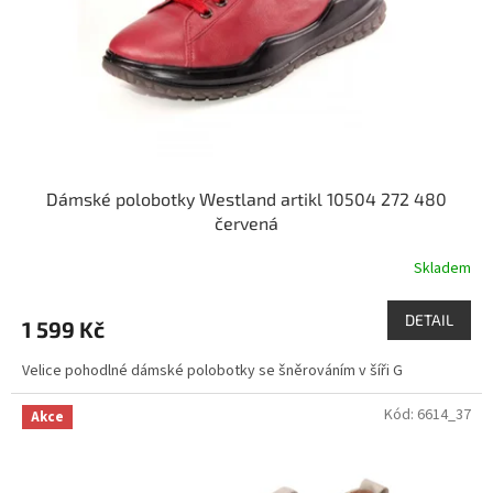
o
d
u
k
t
ů
Dámské polobotky Westland artikl 10504 272 480
červená
Skladem
DETAIL
1 599 Kč
Velice pohodlné dámské polobotky se šněrováním v šíři G
Kód:
6614_37
Akce