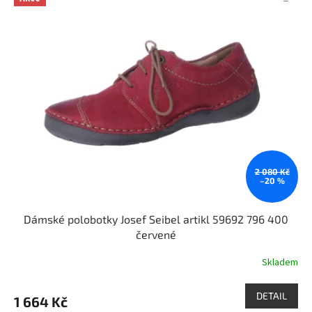
2 080 Kč
–20 %
Dámské polobotky Josef Seibel artikl 59692 796 400
červené
Skladem
DETAIL
1 664 Kč