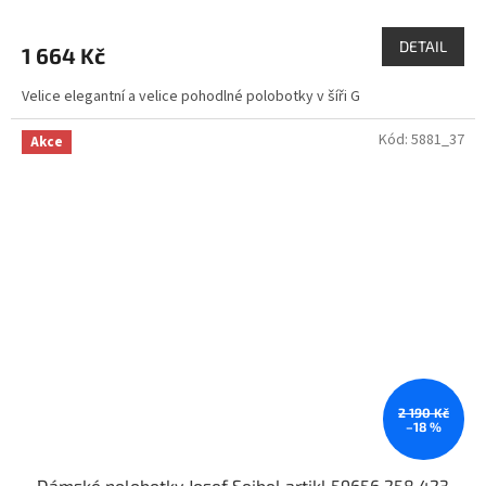
DETAIL
1 664 Kč
Velice elegantní a velice pohodlné polobotky v šíři G
Kód:
5881_37
Akce
2 190 Kč
–18 %
Dámské polobotky Josef Seibel artikl 59656 258 423