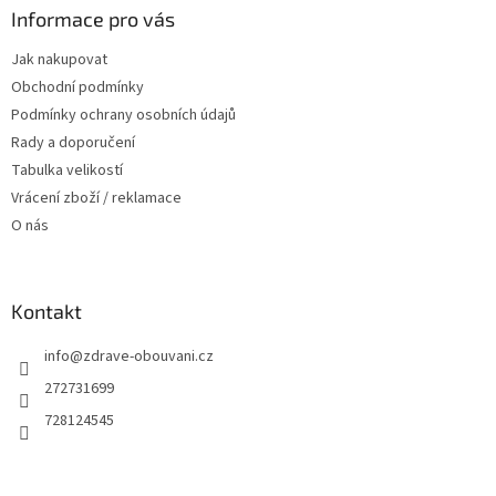
p
a
Informace pro vás
r
t
v
Jak nakupovat
í
k
Obchodní podmínky
y
v
Podmínky ochrany osobních údajů
ý
Rady a doporučení
p
Tabulka velikostí
i
s
Vrácení zboží / reklamace
u
O nás
Kontakt
info
@
zdrave-obouvani.cz
272731699
728124545