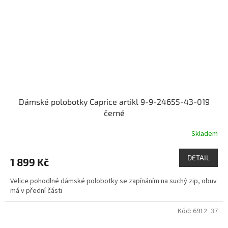
Dámské polobotky Caprice artikl 9-9-24655-43-019
černé
Skladem
DETAIL
1 899 Kč
Velice pohodlné dámské polobotky se zapínáním na suchý zip, obuv
má v přední části
Kód:
6912_37