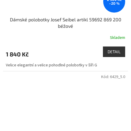
–20 %
Dámské polobotky Josef Seibel artikl 59692 869 200
béžové
Skladem
DETAIL
1 840 Kč
Velice elegantní a velice pohodlné polobotky v šíři G
Kód:
6429_5.0