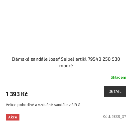
Dámské sandále Josef Seibel artikl 79548 258 530
modré
Skladem
DETAIL
1 393 Kč
Velice pohodlné a vzdušné sandále v šíři G
Kód:
5839_37
Akce