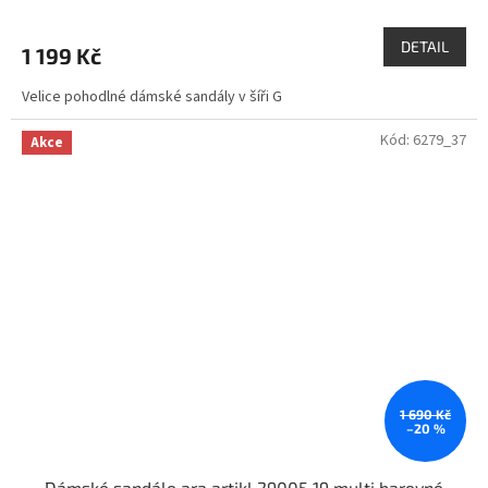
DETAIL
1 199 Kč
Velice pohodlné dámské sandály v šíři G
Kód:
6279_37
Akce
1 690 Kč
–20 %
Dámské sandále ara artikl 29005 19 multi barevné