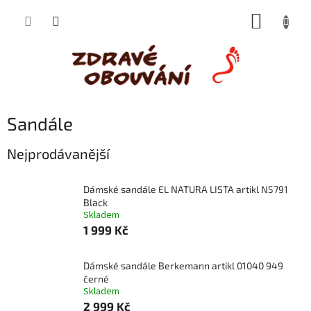
Přejít
NÁKUP
na
obsah
KOŠÍK
Sandále
Nejprodávanější
Dámské sandále EL NATURA LISTA artikl N5791
Black
Skladem
1 999 Kč
Dámské sandále Berkemann artikl 01040 949
černé
Skladem
2 999 Kč