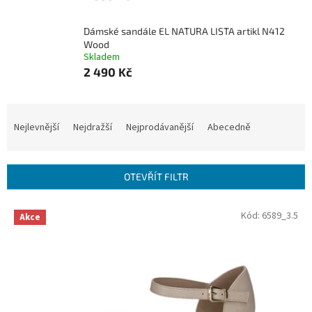
Dámské sandále EL NATURA LISTA artikl N412
Wood
Skladem
2 490 Kč
Ř
a
Nejlevnější
Nejdražší
Nejprodávanější
Abecedně
z
e
n
OTEVŘÍT FILTR
í
p
V
Kód:
6589_3.5
r
Akce
ý
o
p
d
i
u
s
k
p
t
r
ů