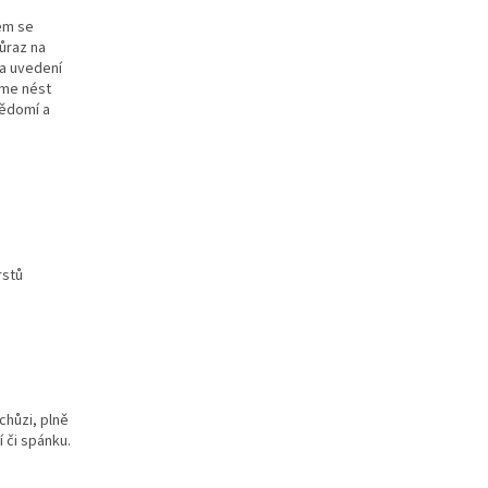
em se
ůraz na
 a uvedení
áme nést
vědomí a
rstů
hůzi, plně
í či spánku.