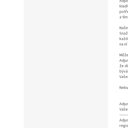
Adju
kladí
potř
a tí
Naši
Snaž
každ
na ní
Můžet
Adju
že dě
bývá
Vaše
Nebu
Adju
Vaše
-------
Adju
regi