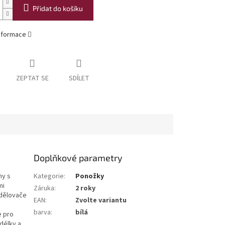
Přidat do košíku
informace
ZEPTAT SE
SDÍLET
Doplňkové parametry
ny s
Kategorie
:
Ponožky
mi
Záruka
:
2 roky
ddělovače
EAN
:
Zvolte variantu
barva
:
bílá
e pro
délky a