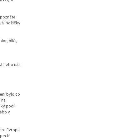
k poznáte
evá. Nožičky
or, bílé,
ost nebo nás
ení bylo co
o na
ký podíl
nebo v
pro Evropu
opech!