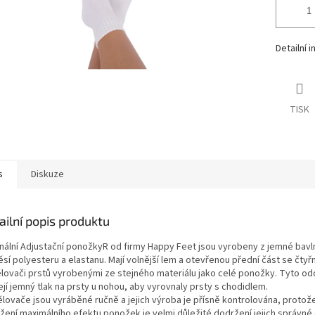
Detailní 
TISK
s
Diskuze
ailní popis produktu
inální Adjustační ponožkyR od firmy Happy Feet jsou vyrobeny z jemné bavl
sí polyesteru a elastanu. Mají volnější lem a otevřenou přední část se čtyř
lovači prstů vyrobenými ze stejného materiálu jako celé ponožky. Tyto o
ejí jemný tlak na prsty u nohou, aby vyrovnaly prsty s chodidlem.
lovače jsou vyráběné ručně a jejich výroba je přísně kontrolována, protož
žení maximálního efektu ponožek je velmi důležité dodržení jejich správné 