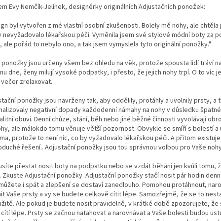
em Evy Nemčík-Jelínek, designérky originálních Adjustačních ponožek:
ign byl vytvořen z mé vlastní osobní zkušenosti. Bolely mě nohy, ale chtěla
y nevyžadovalo lékařskou péči. Vyměnila jsem své stylové módní boty za 
 ale pořád to nebylo ono, a tak jsem vymyslela tyto originální ponožky."
 ponožky jsou určeny všem bez ohledu na věk, protože spousta lidí tráví n
nu dne, ženy milují vysoké podpatky, i přesto, že jejich nohy trpí. O to víc j
 večer zrelaxovat.
tační ponožky jsou navrženy tak, aby oddělily, protáhly a uvolnily prsty, a 
malizovaly negativní dopady každodenní námahy na nohy v důsledku špatné
litní obuvi. Denní chůze, stání, běh nebo jiné běžné činnosti vyvolávají obr
ohy, ale málokdo tomu věnuje větší pozornost. Obvykle se smíří s bolestí 
ma, protože to není nic, co by vyžadovalo lékařskou péči. A přitom existuje
oduché řešení.. Adjustační ponožky jsou tou správnou volbou pro Vaše nohy
síte přestat nosit boty na podpatku nebo se vzdát běhání jen kvůli tomu, ž
. Zkuste Adjustační ponožky. Adjustační ponožky stačí nosit pár hodin den
 můžete i spát a zlepšení se dostaví zanedlouho. Pomohou protáhnout, naro
nit Vaše prsty a vy se budete celkově cítit lépe. Samozřejmě, že se to nest
žitě. Ale pokud je budete nosit pravidelně, v krátké době zpozorujete, že
 cítí lépe. Prsty se začnou natahovat a narovnávat a Vaše bolesti budou ust