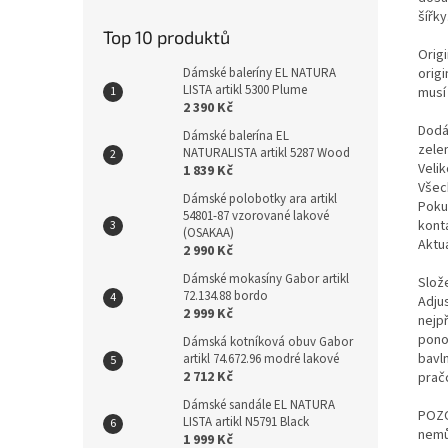
šířky
Top 10 produktů
Orig
origi
Dámské baleríny EL NATURA
LISTA artikl 5300 Plume
musí
2 390 Kč
Dodá
Dámské balerína EL
zele
NATURALISTA artikl 5287 Wood
Velik
1 839 Kč
Všec
Dámské polobotky ara artikl
Pokud
54801-87 vzorované lakové
kont
(OSAKAA)
Aktuá
2 990 Kč
Dámské mokasíny Gabor artikl
Slož
72.134.88 bordo
Adju
2 999 Kč
nejpř
pono
Dámská kotníková obuv Gabor
bavl
artikl 74.672.96 modré lakové
2 712 Kč
prač
Dámské sandále EL NATURA
POZO
LISTA artikl N5791 Black
nemů
1 999 Kč