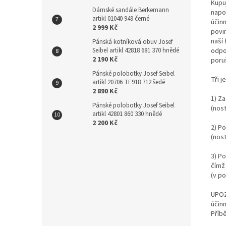
Kupu
Dámské sandále Berkemann
napo
artikl 01040 949 černé
účin
2 999 Kč
povi
naší
Pánská kotníková obuv Josef
odpo
Seibel artikl 42818 681 370 hnědé
2 190 Kč
poruš
Pánské polobotky Josef Seibel
Tři 
artikl 20706 TE918 712 šedé
2 890 Kč
1) Z
Pánské polobotky Josef Seibel
(nost
artikl 42801 860 330 hnědé
2 200 Kč
2) P
(nost
3) P
čímž
(v p
UPOZ
účinn
Příb