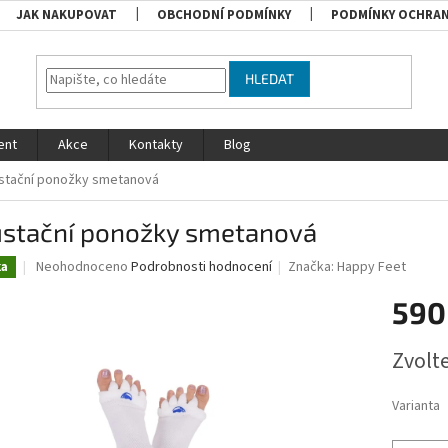
JAK NAKUPOVAT
OBCHODNÍ PODMÍNKY
PODMÍNKY OCHRAN
HLEDAT
ent
Akce
Kontakty
Blog
stační ponožky smetanová
ustační ponožky smetanová
Průměrné
Neohodnoceno
Podrobnosti hodnocení
Značka:
Happy Feet
ka
hodnocení
produktu
590
je
0,0
Měrná
Zvolt
z
cena:
5
hvězdiček.
Varianta