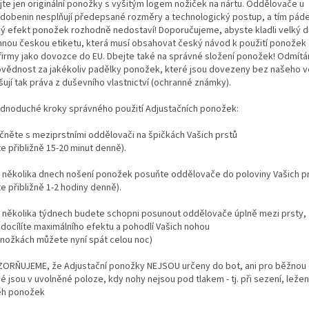
jte jen originální ponožky s vyšitým logem nožiček na nártu. Oddělovače u
dobenin nesplňují předepsané rozměry a technologický postup, a tím pád
ný efekt ponožek rozhodně nedostaví! Doporučujeme, abyste kladli velký d
nnou českou etiketu, která musí obsahovat český návod k použití ponožek
 firmy jako dovozce do EU. Dbejte také na správné složení ponožek! Odmít
vědnost za jakékoliv padělky ponožek, které jsou dovezeny bez našeho 
ují tak práva z duševního vlastnictví (ochranné známky).
jednoduché kroky správného použití Adjustačních ponožek:
ačněte s meziprstními oddělovači na špičkách Vašich prstů
e přibližně 15-20 minut denně).
o několika dnech nošení ponožek posuňte oddělovače do poloviny Vašich p
e přibližně 1-2 hodiny denně).
o několika týdnech budete schopni posunout oddělovače úplně mezi prsty,
 docílíte maximálního efektu a pohodlí Vašich nohou
onožkách můžete nyní spát celou noc)
ORŇUJEME, že Adjustační ponožky NEJSOU určeny do bot, ani pro běžnou c
é jsou v uvolněné poloze, kdy nohy nejsou pod tlakem - tj. při sezení, ležen
ěh ponožek