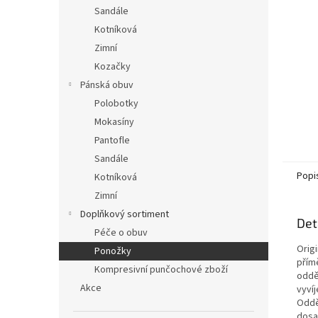
n
Sandále
e
Kotníková
l
Zimní
Kozačky
Pánská obuv
Polobotky
Mokasíny
Pantofle
Sandále
Popi
Kotníková
Zimní
Doplňkový sortiment
Det
Péče o obuv
Orig
Ponožky
přímě
Kompresivní punčochové zboží
oddě
Akce
vyvíj
Oddě
dosa