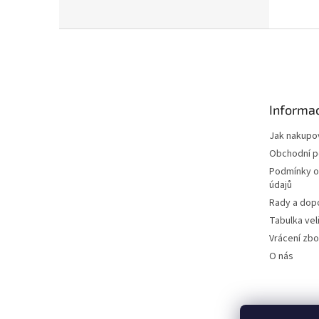
Z
á
p
a
t
Informac
í
Jak nakupo
Obchodní 
Podmínky o
údajů
Rady a dop
Tabulka vel
Vrácení zbo
O nás