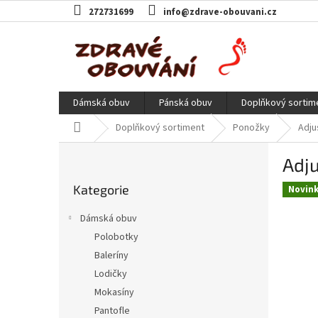
Přejít
272731699
info@zdrave-obouvani.cz
na
obsah
Dámská obuv
Pánská obuv
Doplňkový sortim
Domů
Doplňkový sortiment
Ponožky
Adju
P
Adj
o
Přeskočit
s
Kategorie
kategorie
Novin
t
r
Dámská obuv
a
Polobotky
n
Baleríny
n
í
Lodičky
p
Mokasíny
a
Pantofle