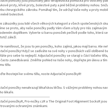
stační ponožky jsou používány jako terapeutická pomůcka pro vbočený pal
vkové prsty, křivé prsty, bolestivé paty a jiné běžné problémy nohou. Snižu
ebu chirurgického zákroku. Pomáhají tím, že udržují Vaše nohy a prsty mobil
m méně bolestivé.
mi zákazníky jsou lidé všech věkových kategorií a všech společenských sku
íme se proto, aby naše ponožky padly Vám všem a byly pro Vás zajímavým
odenním doplňkem. Vyberte si barvu ponožek pečlivě podle toho, která se V
 totiž záleží.
e namítnout, že jsou to jen ponožky, koho zajímá, jakou mají barvu. Ale ne!
stační ponožky! Když se zadíváte na své nohy v ponožkách vaší oblíbené bar
láte pro sebe to nejlepší. Adjustační ponožky se starají o část Vašeho těla
 často zanedbávaná. Změňte pohled na Vaše nohy, dopřejte jim úlevu a tím
mu tělu.
ďte lhostejní ke svému tělu, noste Adjustační ponožkyR!
stační ponožky nenahrazují lékařskou léčbu. S vážnými problémy nohou nav
ho lékaře.
----------------------------------------------------
stační ponožkyR, Pro-nožky.czR a The Original Foot Alignment SocksR jsou
strovanými ochrannými známkami.