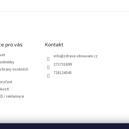
e pro vás
Kontakt
vat
info
@
zdrave-obouvani.cz
podmínky
272731699
chrany osobních
728124545
oručení
ikostí
ží / reklamace