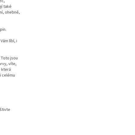
ec,
jí také
ní, ohebné,
pin.
ám líbí, i
 Toto jsou
vy, víte,
, která
 i celému
štivte