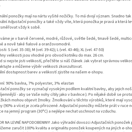
.
inální ponožky mají na nártu vyšité nožičky. To má dvojí význam. Snadno ta
nální Adjustační ponožky a také vždy víte, která ponožka je pravá a která l
 směřovat vždy k sobě.
váme je v barvě červené, modré, růžové, světle šedé, tmavě šedé, multicol
né a nově také fialové a oranžovomodré.
osti: S (vel. 35-38); M (vel. 39-42); L (vel. 43-46); XL (vel. 47-50)
hny velikosti jsou vhodné pro obvod kotníku do max. 26 cm.
 si nejste jisti velikostí, přečtěte si náš článek Jak vybrat správnou velik
aktujte a můžeme výběr velikosti zkonzultovat.
lní dostupnost barev a velikostí zjistíte na našem e-shopu.
ení: 90% bavlna, 7% polyester, 3% elastan
stační ponožky se vyznačují vysokým podílem kvalitní bavlny, aby jejich noš
íjemnější - aby se Vaše nohy cítily jako v bavlnce:). Po nějaké době se prot
žkách mohou objevit žmolky. Žmolkování u těchto výrobků, které mají vyso
ny (90% a více) je zcela přirozené. Adjustační ponožky můžete prát v ruce 
ce na jemný program (30°C) a nejlépe nechat uschnout na vzduchu.
R NA LEVNÉ NAPODOBENINY! Jako výhradní dovozci Adjustačních ponožek 
žeme zaručit 100% kvalitu a originalitu ponožek koupených na jiných e-sh