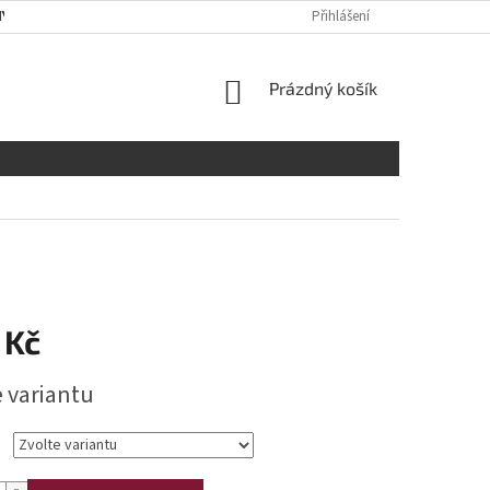
Y OSOBNÍCH ÚDAJŮ
RADY A DOPORUČENÍ
Přihlášení
TABULKA VELIKOST
NÁKUPNÍ
Prázdný košík
KOŠÍK
 Kč
e variantu