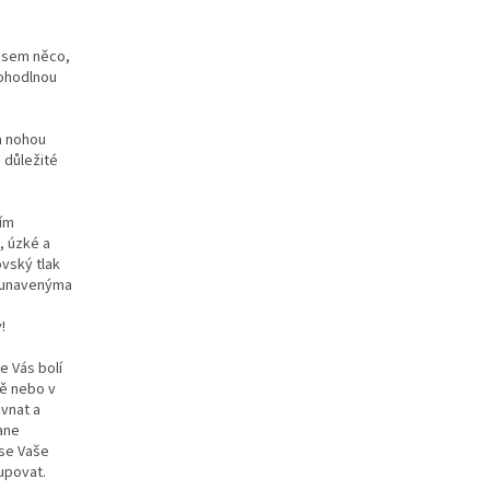
 jsem něco,
pohodlnou
a nohou
e důležité
tím
, úzké a
ovský tlak
a unavenýma
!
e Vás bolí
ně nebo v
vnat a
ane
 se Vaše
upovat.