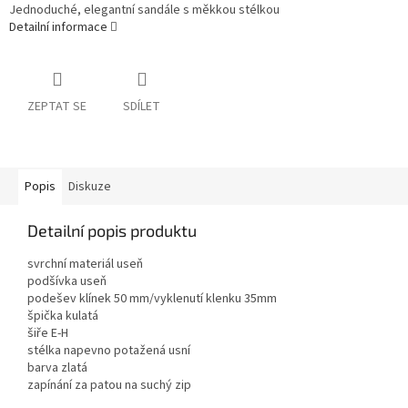
Jednoduché, elegantní sandále s měkkou stélkou
Detailní informace
ZEPTAT SE
SDÍLET
Popis
Diskuze
Detailní popis produktu
svrchní materiál useň
podšívka useň
podešev klínek 50 mm/vyklenutí klenku 35mm
špička kulatá
šiře E-H
stélka napevno potažená usní
barva zlatá
zapínání za patou na suchý zip