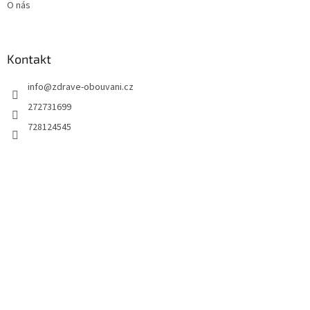
O nás
Kontakt
info
@
zdrave-obouvani.cz
272731699
728124545