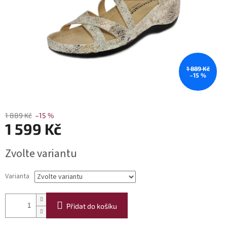
1 889 Kč
–15 %
1 889 Kč
–15 %
1 599 Kč
Měrná
Zvolte variantu
cena:
Varianta
Přidat do košíku