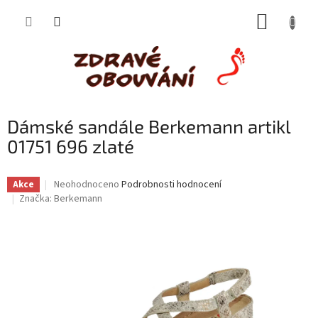
Přejít
NÁKUP
na
obsah
KOŠÍK
Dámské sandále Berkemann artikl
01751 696 zlaté
Průměrné
Neohodnoceno
Podrobnosti hodnocení
Akce
hodnocení
Značka:
Berkemann
produktu
je
0,0
z
5
hvězdiček.