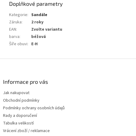
Doplňkové parametry
Kategorie
:
Sandále
Záruka
:
2 roky
EAN
:
Zvolte variantu
barva
:
béžová
Šíře obuvi
:
E-H
Z
á
p
a
Informace pro vás
t
Jak nakupovat
í
Obchodní podmínky
Podmínky ochrany osobních údajů
Rady a doporučení
Tabulka velikostí
Vrácení zboží / reklamace