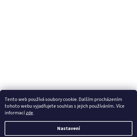
Tento web používá soubory cookie. Dalším procházením
tohoto webu vyjadřujete souhlas s jejich používáním.. Více
informací
zde
.
Nastavení
Vytvořil Shoptet