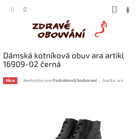
Přejít
NÁKUP
na
obsah
KOŠÍK
Dámská kotníková obuv ara artikl
16909-02 černá
Průměrné
Neohodnoceno
Podrobnosti hodnocení
Značka:
ara
Akce
hodnocení
produktu
je
0,0
z
5
hvězdiček.