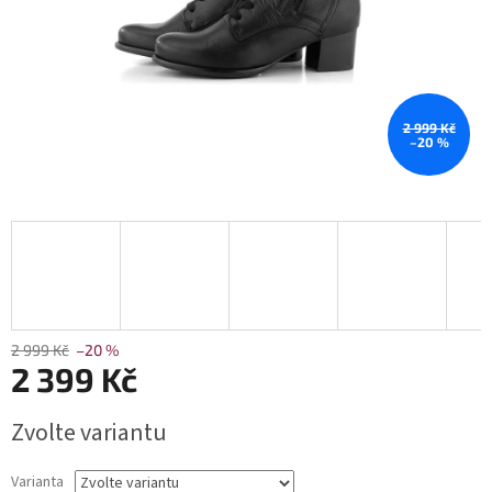
2 999 Kč
–20 %
2 999 Kč
–20 %
2 399 Kč
Měrná
Zvolte variantu
cena:
Varianta