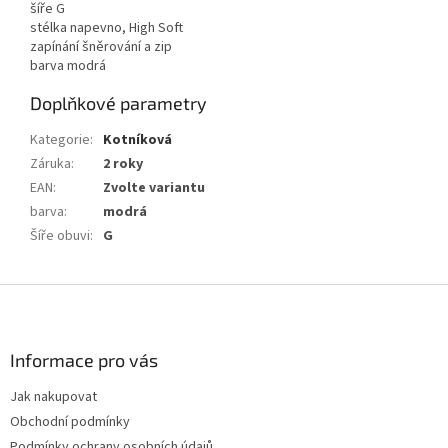
šíře G
stélka napevno, High Soft
zapínání šněrování a zip
barva modrá
Doplňkové parametry
Kategorie
:
Kotníková
Záruka
:
2 roky
EAN
:
Zvolte variantu
barva
:
modrá
Šíře obuvi
:
G
Z
á
p
a
Informace pro vás
t
Jak nakupovat
í
Obchodní podmínky
Podmínky ochrany osobních údajů