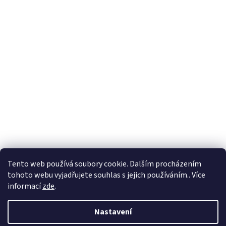
Tento web používá soubory cookie. Dalším procházením
tohoto webu vyjadřujete souhlas s jejich používáním.. Více
informací
zde
.
Nastavení
Vytvořil Shoptet