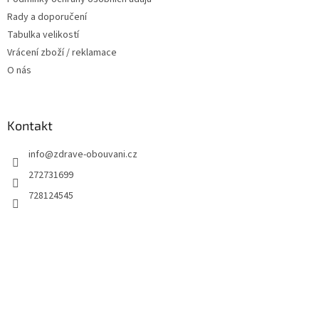
Rady a doporučení
Tabulka velikostí
Vrácení zboží / reklamace
O nás
Kontakt
info
@
zdrave-obouvani.cz
272731699
728124545