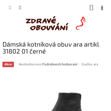
Přejít
NÁKUP
na
obsah
KOŠÍK
Dámská kotníková obuv ara artikl
31802 01 černé
Průměrné
Neohodnoceno
Podrobnosti hodnocení
Značka:
ara
Akce
hodnocení
produktu
je
0,0
z
5
hvězdiček.