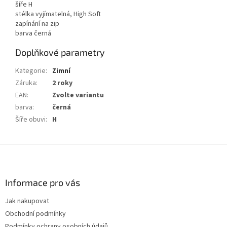
šíře H
stélka vyjímatelná, High Soft
zapínání na zip
barva černá
Doplňkové parametry
Kategorie
:
Zimní
Záruka
:
2 roky
EAN
:
Zvolte variantu
barva
:
černá
Šíře obuvi
:
H
Z
á
p
a
Informace pro vás
t
Jak nakupovat
í
Obchodní podmínky
Podmínky ochrany osobních údajů