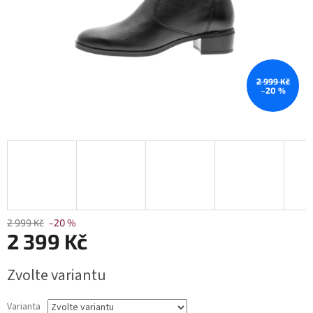
2 999 Kč
–20 %
2 999 Kč
–20 %
2 399 Kč
Měrná
Zvolte variantu
cena:
Varianta