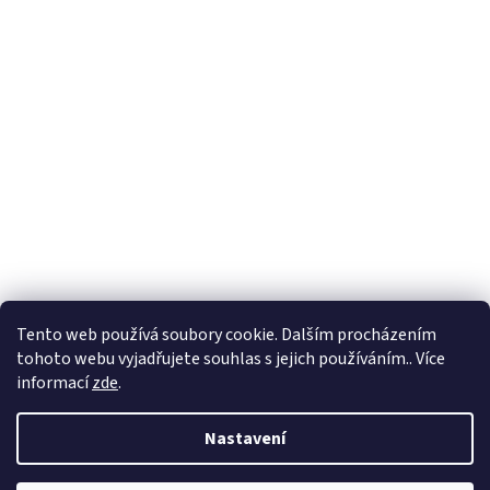
Tento web používá soubory cookie. Dalším procházením
tohoto webu vyjadřujete souhlas s jejich používáním.. Více
informací
zde
.
Nastavení
Vytvořil Shoptet