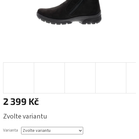
2 399 Kč
Měrná
Zvolte variantu
cena:
Varianta