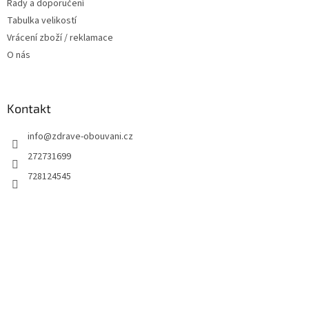
Rady a doporučení
Tabulka velikostí
Vrácení zboží / reklamace
O nás
Kontakt
info
@
zdrave-obouvani.cz
272731699
728124545