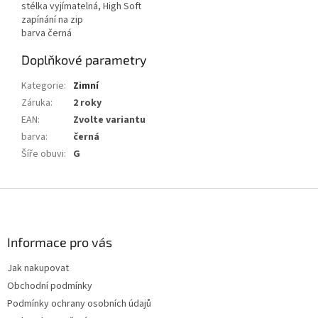
stélka vyjímatelná, High Soft
zapínání na zip
barva černá
Doplňkové parametry
Kategorie
:
Zimní
Záruka
:
2 roky
EAN
:
Zvolte variantu
barva
:
černá
Šíře obuvi
:
G
Z
á
p
a
Informace pro vás
t
Jak nakupovat
í
Obchodní podmínky
Podmínky ochrany osobních údajů