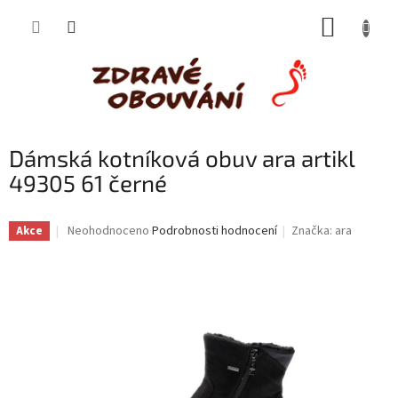
Přejít
NÁKUP
na
obsah
KOŠÍK
Dámská kotníková obuv ara artikl
49305 61 černé
Průměrné
Neohodnoceno
Podrobnosti hodnocení
Značka:
ara
Akce
hodnocení
produktu
je
0,0
z
5
hvězdiček.