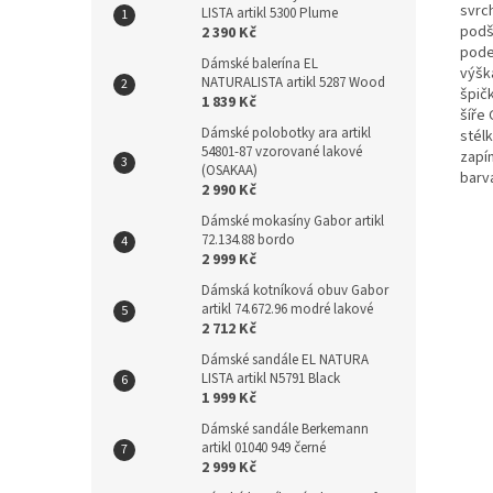
svrc
LISTA artikl 5300 Plume
podší
2 390 Kč
pode
Dámské balerína EL
výšk
NATURALISTA artikl 5287 Wood
špičk
1 839 Kč
šíře 
Dámské polobotky ara artikl
stélk
54801-87 vzorované lakové
zapín
(OSAKAA)
barv
2 990 Kč
Dámské mokasíny Gabor artikl
72.134.88 bordo
2 999 Kč
Dámská kotníková obuv Gabor
artikl 74.672.96 modré lakové
2 712 Kč
Dámské sandále EL NATURA
LISTA artikl N5791 Black
1 999 Kč
Dámské sandále Berkemann
artikl 01040 949 černé
2 999 Kč