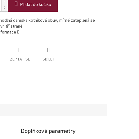
Přidat do košíku
ohodlná dámská kotníková obuv, mírně zateplená se
vnitří straně
informace
ZEPTAT SE
SDÍLET
Doplňkové parametry