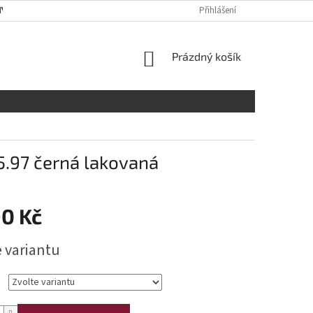
Y OSOBNÍCH ÚDAJŮ
RADY A DOPORUČENÍ
Přihlášení
TABULKA VELIKOST
NÁKUPNÍ
Prázdný košík
KOŠÍK
5.97 černá lakovaná
90 Kč
e variantu