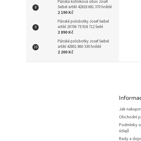
Pánská kotníková obuv Josef
Seibel artikl 42818 681 370 hnědé
2 190 Kč
Pánské polobotky Josef Seibel
artikl 20706 TE918 712 šedé
2 890 Kč
Pánské polobotky Josef Seibel
artikl 42801 860 330 hnědé
2 200 Kč
Z
á
p
a
t
Informac
í
Jak nakupo
Obchodní 
Podmínky o
údajů
Rady a dop