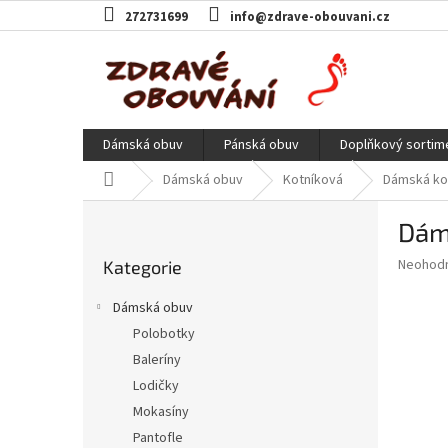
Přejít
272731699
info@zdrave-obouvani.cz
na
obsah
Dámská obuv
Pánská obuv
Doplňkový sortim
Domů
Dámská obuv
Kotníková
Dámská kot
P
Dáms
o
Přeskočit
s
Průměr
Neohod
Kategorie
kategorie
t
hodnoce
r
produkt
Dámská obuv
a
je
Polobotky
0,0
n
z
Baleríny
n
5
í
Lodičky
hvězdič
p
Mokasíny
a
Pantofle