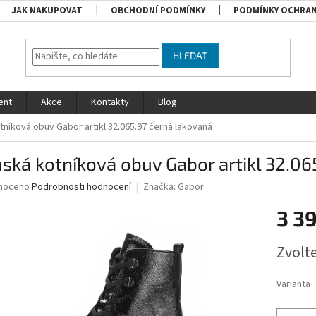
JAK NAKUPOVAT
OBCHODNÍ PODMÍNKY
PODMÍNKY OCHRAN
HLEDAT
ent
Akce
Kontakty
Blog
níková obuv Gabor artikl 32.065.97 černá lakovaná
ká kotníková obuv Gabor artikl 32.06
né
noceno
Podrobnosti hodnocení
Značka:
Gabor
ní
3 3
u
Měrná
Zvolt
cena:
ek.
Varianta