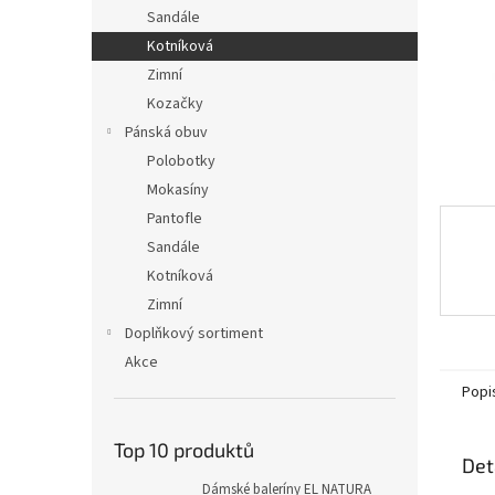
n
Sandále
e
Kotníková
l
Zimní
Kozačky
Pánská obuv
Polobotky
Mokasíny
Pantofle
Sandále
Kotníková
Zimní
Doplňkový sortiment
Akce
Popi
Top 10 produktů
Det
Dámské baleríny EL NATURA