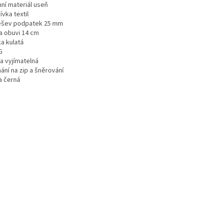
hní materiál useň
vka textil
šev podpatek 25 mm
a obuvi 14 cm
a kulatá
G
a vyjímatelná
ání na zip a šněrování
a černá