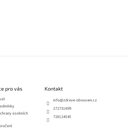
e pro vás
Kontakt
vat
info
@
zdrave-obouvani.cz
podmínky
272731699
chrany osobních
728124545
oručení