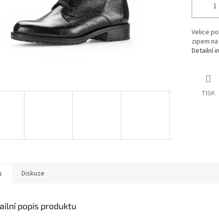
Velice p
zipem na 
Detailní 
TISK
s
Diskuze
ailní popis produktu