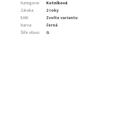
Kategorie
:
Kotníková
Záruka
:
2 roky
EAN
:
Zvolte variantu
barva
:
černá
Šíře obuvi
:
G