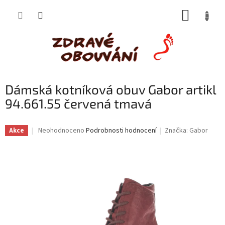
Přejít
NÁKUP
na
obsah
KOŠÍK
Dámská kotníková obuv Gabor artikl
94.661.55 červená tmavá
Průměrné
Neohodnoceno
Podrobnosti hodnocení
Značka:
Gabor
Akce
hodnocení
produktu
je
0,0
z
5
hvězdiček.