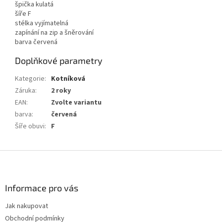
špička kulatá
šíře F
stélka vyjímatelná
zapínání na zip a šněrování
barva červená
Doplňkové parametry
Kategorie
:
Kotníková
Záruka
:
2 roky
EAN
:
Zvolte variantu
barva
:
červená
Šíře obuvi
:
F
Z
á
p
a
Informace pro vás
t
Jak nakupovat
í
Obchodní podmínky