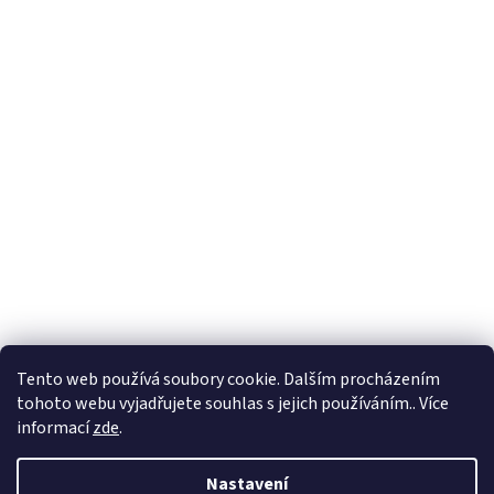
Tento web používá soubory cookie. Dalším procházením
tohoto webu vyjadřujete souhlas s jejich používáním.. Více
informací
zde
.
Nastavení
Vytvořil Shoptet