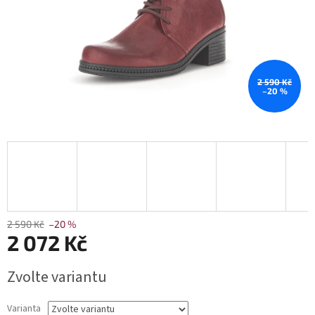
2 590 Kč
–20 %
2 590 Kč
–20 %
2 072 Kč
Měrná
Zvolte variantu
cena:
Varianta