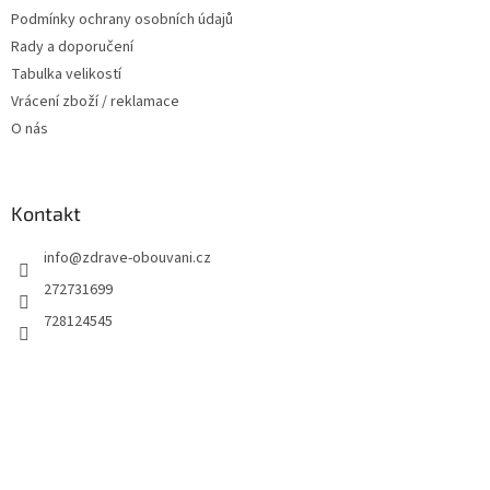
Podmínky ochrany osobních údajů
Rady a doporučení
Tabulka velikostí
Vrácení zboží / reklamace
O nás
Kontakt
info
@
zdrave-obouvani.cz
272731699
728124545