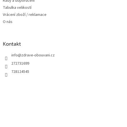
Rady a doporučení
Tabulka velikostí
Vrácení zboží / reklamace
O nás
Kontakt
info
@
zdrave-obouvani.cz
272731699
728124545