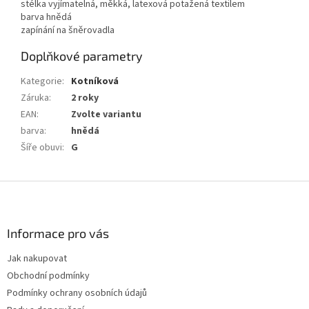
stélka vyjímatelná, měkká, latexová potažená textilem
barva hnědá
zapínání na šněrovadla
Doplňkové parametry
Kategorie
:
Kotníková
Záruka
:
2 roky
EAN
:
Zvolte variantu
barva
:
hnědá
Šíře obuvi
:
G
Z
á
p
a
Informace pro vás
t
Jak nakupovat
í
Obchodní podmínky
Podmínky ochrany osobních údajů