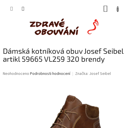
Přejít
NÁKUP
na
obsah
KOŠÍK
Dámská kotníková obuv Josef Seibel
artikl 59665 VL259 320 brendy
Průměrné
Neohodnoceno
Podrobnosti hodnocení
Značka:
Josef Seibel
hodnocení
produktu
je
0,0
z
5
hvězdiček.