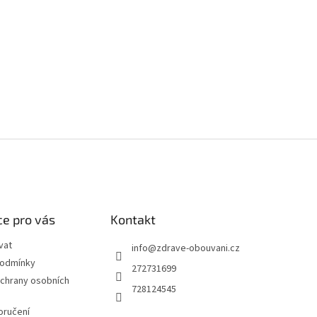
e pro vás
Kontakt
vat
info
@
zdrave-obouvani.cz
podmínky
272731699
chrany osobních
728124545
oručení