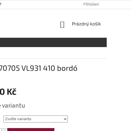
Y OSOBNÍCH ÚDAJŮ
RADY A DOPORUČENÍ
Přihlášení
TABULKA VELIKOST
NÁKUPNÍ
Prázdný košík
KOŠÍK
 70705 VL931 410 bordó
0 Kč
e variantu