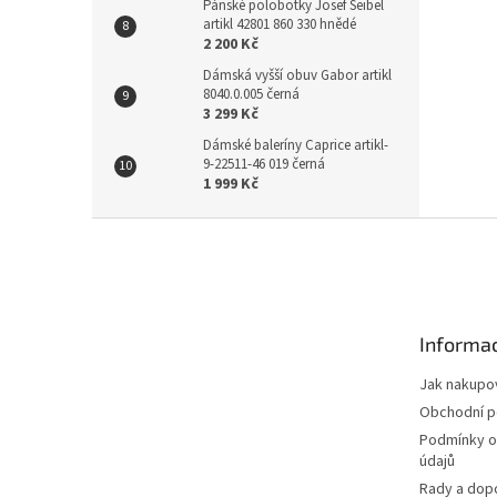
Pánské polobotky Josef Seibel
artikl 42801 860 330 hnědé
2 200 Kč
Dámská vyšší obuv Gabor artikl
8040.0.005 černá
3 299 Kč
Dámské baleríny Caprice artikl-
9-22511-46 019 černá
1 999 Kč
Z
á
p
a
t
Informac
í
Jak nakupo
Obchodní 
Podmínky o
údajů
Rady a dop