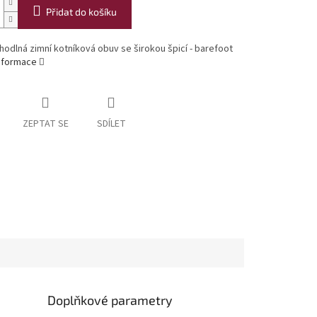
Přidat do košíku
hodlná zimní kotníková obuv se širokou špicí - barefoot
informace
ZEPTAT SE
SDÍLET
Doplňkové parametry