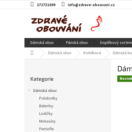
Přejít
272731699
info@zdrave-obouvani.cz
na
obsah
Dámská obuv
Pánská obuv
Doplňkový sortim
Domů
Dámská obuv
Kotníková
Dámská kot
P
Dáms
o
Přeskočit
s
Kategorie
kategorie
Novin
t
r
Dámská obuv
a
Polobotky
n
Baleríny
n
í
Lodičky
p
Mokasíny
a
Pantofle