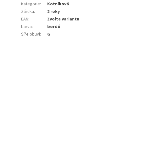
Kategorie
:
Kotníková
Záruka
:
2 roky
EAN
:
Zvolte variantu
barva
:
bordó
Šíře obuvi
:
G