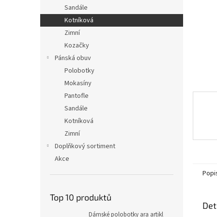
n
Sandále
e
Kotníková
l
Zimní
Kozačky
Pánská obuv
Polobotky
Mokasíny
Pantofle
Sandále
Kotníková
Zimní
Doplňkový sortiment
Akce
Popi
Top 10 produktů
Det
Dámské polobotky ara artikl