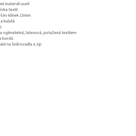
hní materiál useň
vka textil
šev klínek 15mm
a kulatá
G
a vyjímatelná, latexová, potažená textilem
a bordó
ání na šněrovadla a zip