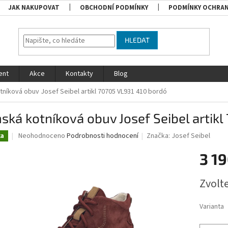
JAK NAKUPOVAT
OBCHODNÍ PODMÍNKY
PODMÍNKY OCHRAN
HLEDAT
ent
Akce
Kontakty
Blog
níková obuv Josef Seibel artikl 70705 VL931 410 bordó
ká kotníková obuv Josef Seibel artikl
Průměrné
Neohodnoceno
Podrobnosti hodnocení
Značka:
Josef Seibel
ka
hodnocení
produktu
3 19
je
0,0
Měrná
Zvolt
z
cena:
5
hvězdiček.
Varianta