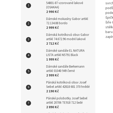
svrc
54801-87 vzorované lakové
(OSAKAA)
podší
2 990 Kč
pode
špičk
Dámské mokasíny Gabor artikl
šiře 
72.134.88 bordo
stélk
2 999 Kč
barv
Dámská kotníková obuv Gabor
zapín
artikl 74.672.96 modré lakové
2 712 Kč
Dámské sandále EL NATURA
LISTA artikl N5791 Black
1 999 Kč
Dámské sandále Berkemann
artikl 01040 949 černé
2 999 Kč
Pánská kotníková obuv Josef
Seibel artikl 42818 681 370 hnědé
2 190 Kč
Pánské polobotky Josef Seibel
artikl 20706 TE918 712 šedé
2 890 Kč