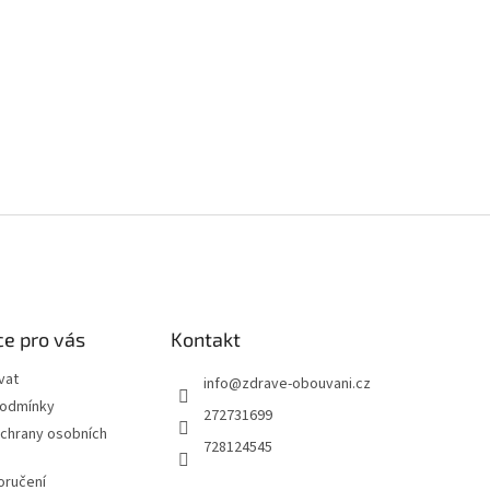
e pro vás
Kontakt
vat
info
@
zdrave-obouvani.cz
podmínky
272731699
chrany osobních
728124545
oručení