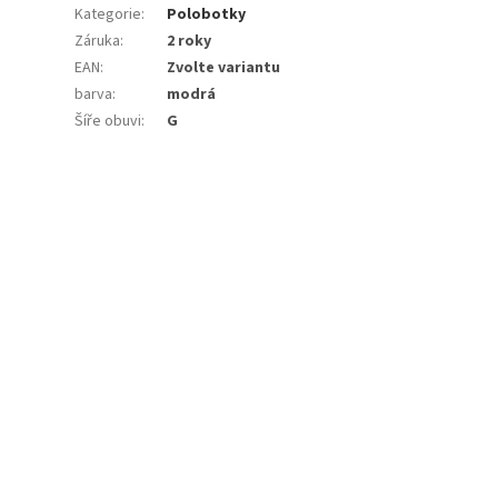
Kategorie
:
Polobotky
Záruka
:
2 roky
EAN
:
Zvolte variantu
barva
:
modrá
Šíře obuvi
:
G