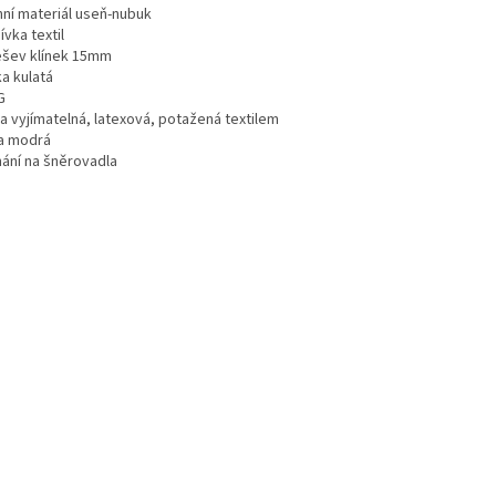
hní materiál useň-nubuk
vka textil
šev klínek 15mm
a kulatá
G
a vyjímatelná, latexová, potažená textilem
a modrá
nání na šněrovadla