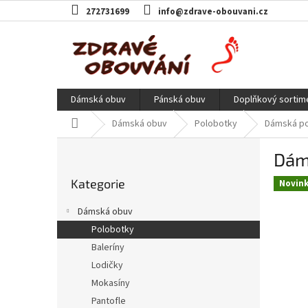
Přejít
272731699
info@zdrave-obouvani.cz
na
obsah
Dámská obuv
Pánská obuv
Doplňkový sortim
Domů
Dámská obuv
Polobotky
Dámská po
P
Dáms
o
Přeskočit
s
Kategorie
kategorie
Novin
t
r
Dámská obuv
a
Polobotky
n
Baleríny
n
í
Lodičky
p
Mokasíny
a
Pantofle