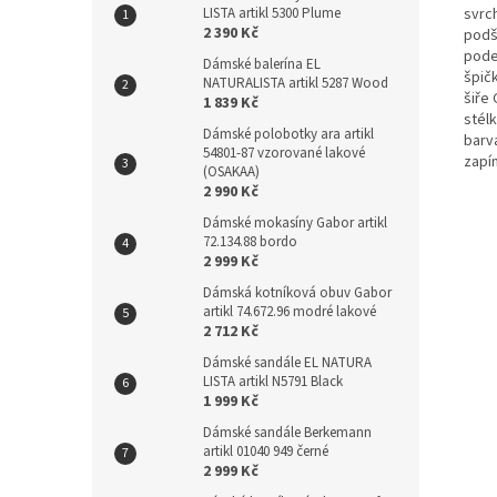
svrc
LISTA artikl 5300 Plume
2 390 Kč
podší
pode
Dámské balerína EL
špičk
NATURALISTA artikl 5287 Wood
šiře 
1 839 Kč
stélk
Dámské polobotky ara artikl
barv
54801-87 vzorované lakové
zapí
(OSAKAA)
2 990 Kč
Dámské mokasíny Gabor artikl
72.134.88 bordo
2 999 Kč
Dámská kotníková obuv Gabor
artikl 74.672.96 modré lakové
2 712 Kč
Dámské sandále EL NATURA
LISTA artikl N5791 Black
1 999 Kč
Dámské sandále Berkemann
artikl 01040 949 černé
2 999 Kč