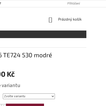
Y OSOBNÍCH ÚDAJŮ
RADY A DOPORUČENÍ
Přihlášení
TABULKA VELIKOST
NÁKUPNÍ
Prázdný košík
KOŠÍK
06 TE724 530 modré
90 Kč
e variantu