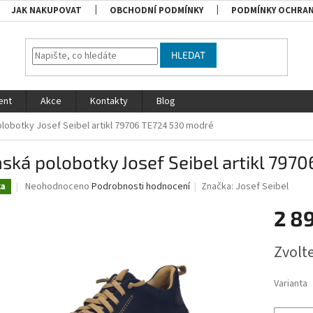
JAK NAKUPOVAT
OBCHODNÍ PODMÍNKY
PODMÍNKY OCHRAN
HLEDAT
ent
Akce
Kontakty
Blog
lobotky Josef Seibel artikl 79706 TE724 530 modré
ká polobotky Josef Seibel artikl 797
Průměrné
Neohodnoceno
Podrobnosti hodnocení
Značka:
Josef Seibel
ka
hodnocení
produktu
2 8
je
0,0
Měrná
Zvolt
z
cena:
5
hvězdiček.
Varianta