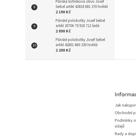
Pánská kotníková obuv Josef
Seibel artikl 42818 681 370 hnědé
2 190 Kč
Pánské polobotky Josef Seibel
artikl 20706 TE918 712 šedé
2 890 Kč
Pánské polobotky Josef Seibel
artikl 42801 860 330 hnědé
2 200 Kč
Z
á
p
a
t
Informac
í
Jak nakupo
Obchodní 
Podmínky o
údajů
Rady a dop