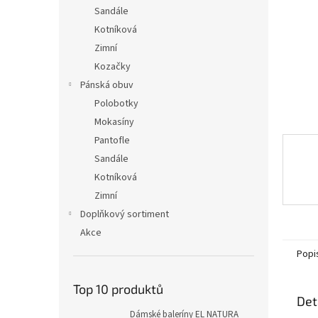
n
Sandále
e
Kotníková
l
Zimní
Kozačky
Pánská obuv
Polobotky
Mokasíny
Pantofle
Sandále
Kotníková
Zimní
Doplňkový sortiment
Akce
Popi
Top 10 produktů
Det
Dámské baleríny EL NATURA