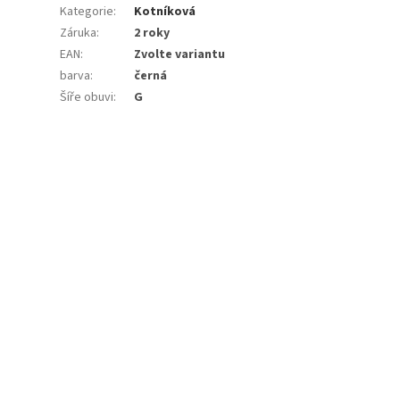
Kategorie
:
Kotníková
Záruka
:
2 roky
EAN
:
Zvolte variantu
barva
:
černá
Šíře obuvi
:
G