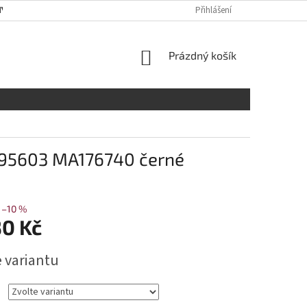
Y OSOBNÍCH ÚDAJŮ
RADY A DOPORUČENÍ
Přihlášení
TABULKA VELIKOST
NÁKUPNÍ
Prázdný košík
KOŠÍK
l 95603 MA176740 černé
–10 %
30 Kč
e variantu