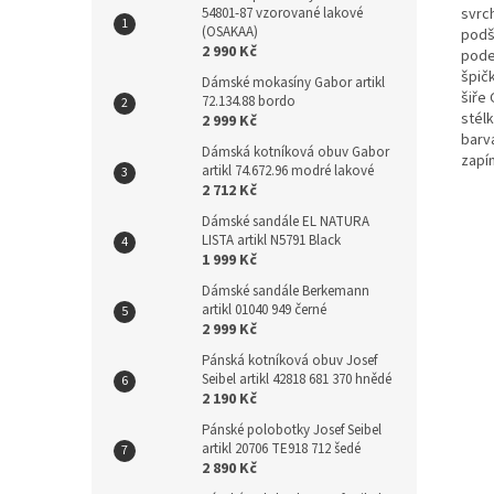
svrc
54801-87 vzorované lakové
(OSAKAA)
podší
2 990 Kč
pode
špičk
Dámské mokasíny Gabor artikl
šiře 
72.134.88 bordo
stél
2 999 Kč
barv
Dámská kotníková obuv Gabor
zapí
artikl 74.672.96 modré lakové
2 712 Kč
Dámské sandále EL NATURA
LISTA artikl N5791 Black
1 999 Kč
Dámské sandále Berkemann
artikl 01040 949 černé
2 999 Kč
Pánská kotníková obuv Josef
Seibel artikl 42818 681 370 hnědé
2 190 Kč
Pánské polobotky Josef Seibel
artikl 20706 TE918 712 šedé
2 890 Kč