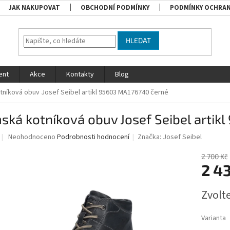
JAK NAKUPOVAT
OBCHODNÍ PODMÍNKY
PODMÍNKY OCHRAN
HLEDAT
ent
Akce
Kontakty
Blog
níková obuv Josef Seibel artikl 95603 MA176740 černé
ká kotníková obuv Josef Seibel artik
Průměrné
Neohodnoceno
Podrobnosti hodnocení
Značka:
Josef Seibel
hodnocení
produktu
2 700 Kč
je
2 4
0,0
z
Měrná
Zvolt
5
cena:
hvězdiček.
Varianta