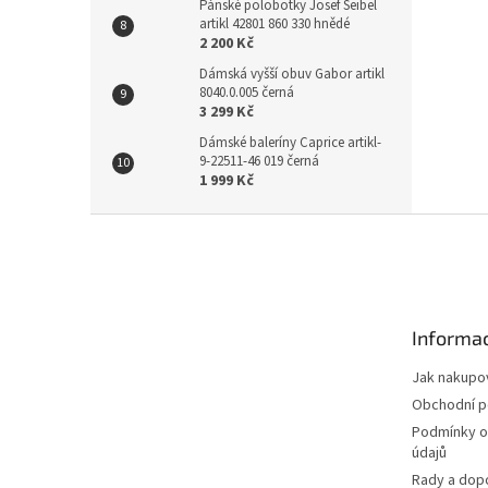
Pánské polobotky Josef Seibel
artikl 42801 860 330 hnědé
2 200 Kč
Dámská vyšší obuv Gabor artikl
8040.0.005 černá
3 299 Kč
Dámské baleríny Caprice artikl-
9-22511-46 019 černá
1 999 Kč
Z
á
p
a
t
Informac
í
Jak nakupo
Obchodní 
Podmínky o
údajů
Rady a dop