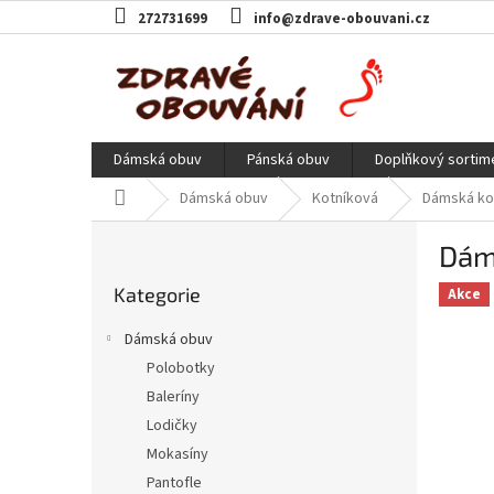
Přejít
272731699
info@zdrave-obouvani.cz
na
obsah
Dámská obuv
Pánská obuv
Doplňkový sortim
Domů
Dámská obuv
Kotníková
Dámská kot
P
Dáms
o
Přeskočit
s
Kategorie
kategorie
Akce
t
r
Dámská obuv
a
Polobotky
n
Baleríny
n
í
Lodičky
p
Mokasíny
a
Pantofle