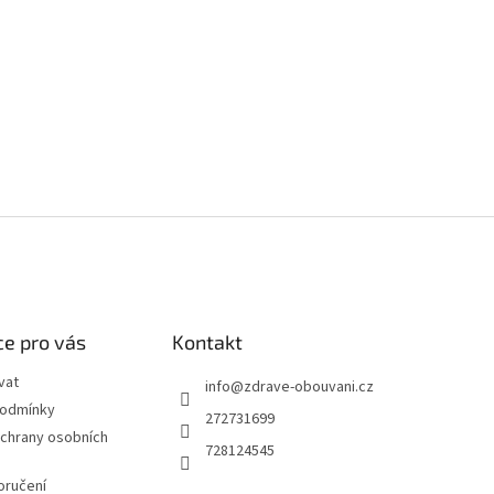
e pro vás
Kontakt
vat
info
@
zdrave-obouvani.cz
podmínky
272731699
chrany osobních
728124545
oručení