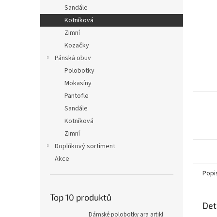
n
Sandále
e
Kotníková
l
Zimní
Kozačky
Pánská obuv
Polobotky
Mokasíny
Pantofle
Sandále
Kotníková
Zimní
Doplňkový sortiment
Akce
Popi
Top 10 produktů
Det
Dámské polobotky ara artikl