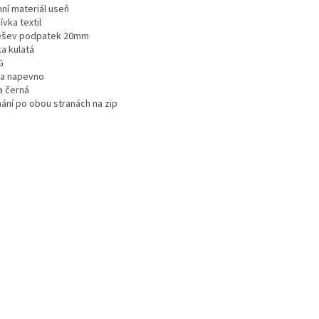
hní materiál useň
vka textil
šev podpatek 20mm
a kulatá
G
ka napevno
a černá
nání po obou stranách na zip