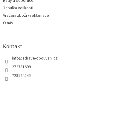
Rady a doporučení
Tabulka velikostí
Vrácení zboží / reklamace
O nás
Kontakt
info
@
zdrave-obouvani.cz
272731699
728124545