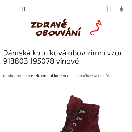
Přejít
NÁKUP
na
obsah
KOŠÍK
Dámská kotníková obuv zimní vzor
913803 195078 vínové
Průměrné
Neohodnoceno
Podrobnosti hodnocení
Značka:
Waldläufer
hodnocení
produktu
je
0,0
z
5
hvězdiček.