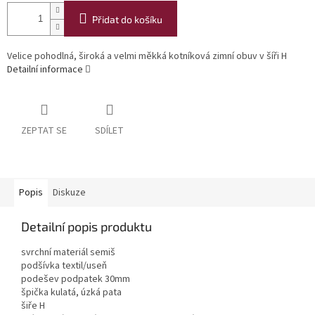
Přidat do košíku
Velice pohodlná, široká a velmi měkká kotníková zimní obuv v šíři H
Detailní informace
ZEPTAT SE
SDÍLET
Popis
Diskuze
Detailní popis produktu
svrchní materiál semiš
podšívka textil/useň
podešev podpatek 30mm
špička kulatá, úzká pata
šiře H