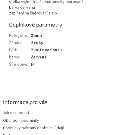
stélka vyjímatelná, anatomicky tvarovaná
barva červená
zapínání na šněrování a zip
Doplňkové parametry
Kategorie
:
Zimní
Záruka
:
2 roky
EAN
:
Zvolte variantu
barva
:
červená
Šíře obuvi
:
H
Z
á
p
a
Informace pro vás
t
Jak nakupovat
í
Obchodní podmínky
Podmínky ochrany osobních údajů