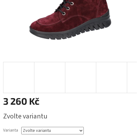
3 260 Kč
Měrná
Zvolte variantu
cena:
Varianta