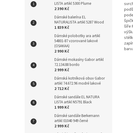
svrc
LISTA artikl 5300 Plume
2 390 Kč
podší
pode
Dámské balerína EL
špičk
NATURALISTA artikl 5287 Wood
šíře 
1 839 Kč
výšk
Dámské polobotky ara artikl
stélk
54801-87 vzorované lakové
zapín
(OSAKAA)
barv
2 990 Kč
Dámské mokasíny Gabor artikl
72.134.88 bordo
2 999 Kč
Dámská kotníková obuv Gabor
artikl 74.672.96 modré lakové
2 712 Kč
Dámské sandále EL NATURA
LISTA artikl N5791 Black
1 999 Kč
Dámské sandále Berkemann
artikl 01040 949 černé
2 999 Kč