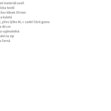
hní materiál useň
vka textil
šev klínek 50 mm
a kulatá
F, přes lýtko M, v zadní části guma
a 40 cm
a vyjímatelná
ání na zip
a černá