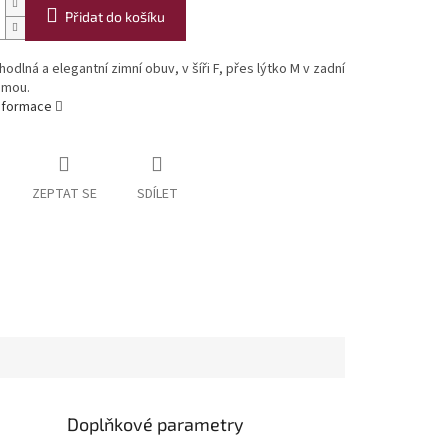
Přidat do košíku
hodlná a elegantní zimní obuv, v šíři F, přes lýtko M v zadní
umou.
informace
ZEPTAT SE
SDÍLET
Doplňkové parametry