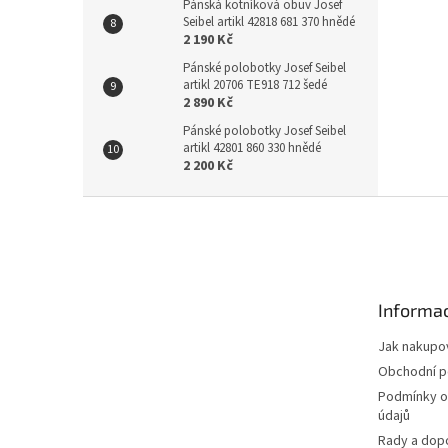
Pánská kotníková obuv Josef
Seibel artikl 42818 681 370 hnědé
2 190 Kč
Pánské polobotky Josef Seibel
artikl 20706 TE918 712 šedé
2 890 Kč
Pánské polobotky Josef Seibel
artikl 42801 860 330 hnědé
2 200 Kč
Z
á
p
a
t
Informac
í
Jak nakupo
Obchodní 
Podmínky o
údajů
Rady a dop