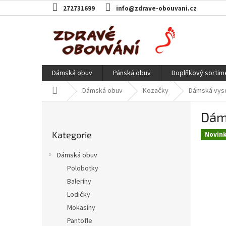
Přejít
272731699
info@zdrave-obouvani.cz
na
obsah
Dámská obuv
Pánská obuv
Doplňkový sortim
Domů
Dámská obuv
Kozačky
Dámská vyso
P
Dáms
o
Přeskočit
s
Kategorie
kategorie
Novin
t
r
Dámská obuv
a
Polobotky
n
Baleríny
n
í
Lodičky
p
Mokasíny
a
Pantofle