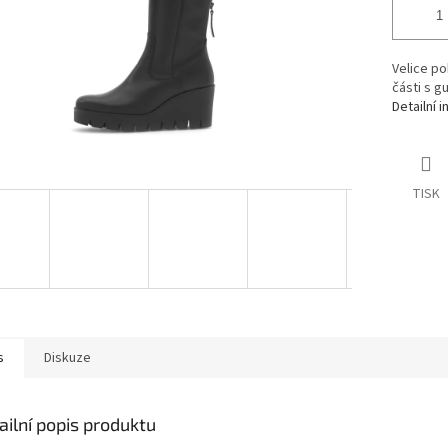
Velice po
části s g
Detailní 
TISK
s
Diskuze
ailní popis produktu