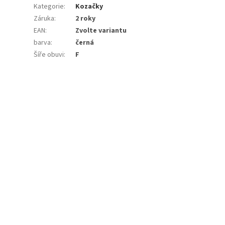
Kategorie
:
Kozačky
Záruka
:
2 roky
EAN
:
Zvolte variantu
barva
:
černá
Šíře obuvi
:
F