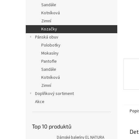
n
Sandále
e
Kotníková
l
Zimní
Kozačky
Pánská obuv
Polobotky
Mokasíny
Pantofle
Sandále
Kotníková
Zimní
Doplňkový sortiment
Akce
Popi
Top 10 produktů
Det
Dámské baleríny EL NATURA