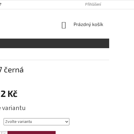
Y OSOBNÍCH ÚDAJŮ
RADY A DOPORUČENÍ
Přihlášení
TABULKA VELIKOST
NÁKUPNÍ
Prázdný košík
KOŠÍK
7 černá
92 Kč
e variantu