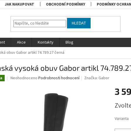
JAK NAKUPOVAT
OBCHODNÍ PODMÍNKY
PODMÍNKY OCHRAN
HLEDAT
ent
Akce
Kontakty
Blog
ká obuv Gabor artikl 74.789.27 černá
ká vysoká obuv Gabor artikl 74.789.2
Průměrné
Neohodnoceno
Podrobnosti hodnocení
Značka:
Gabor
ka
hodnocení
produktu
3 5
je
0,0
Měrná
Zvolt
z
cena:
5
hvězdiček.
Varianta