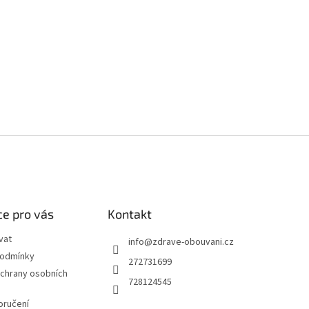
e pro vás
Kontakt
vat
info
@
zdrave-obouvani.cz
podmínky
272731699
chrany osobních
728124545
oručení