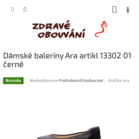
Přejít
NÁKUP
na
obsah
KOŠÍK
Dámské baleríny Ara artikl 13302 01
černé
Průměrné
Neohodnoceno
Podrobnosti hodnocení
Značka:
ara
Novinka
hodnocení
produktu
je
0,0
z
5
hvězdiček.