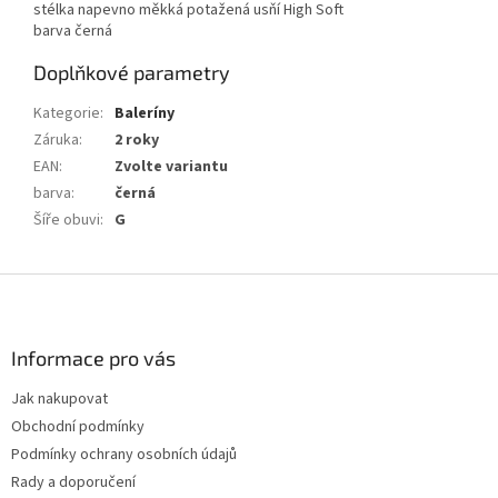
stélka napevno měkká potažená usňí High Soft
barva černá
Doplňkové parametry
Kategorie
:
Baleríny
Záruka
:
2 roky
EAN
:
Zvolte variantu
barva
:
černá
Šíře obuvi
:
G
Z
á
p
a
Informace pro vás
t
Jak nakupovat
í
Obchodní podmínky
Podmínky ochrany osobních údajů
Rady a doporučení