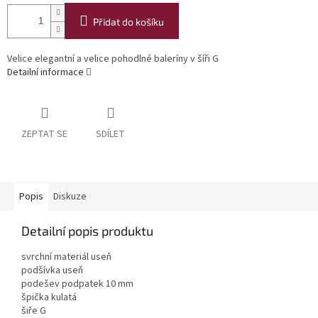
Přidat do košíku
Velice elegantní a velice pohodlné baleríny v šíři G
Detailní informace
ZEPTAT SE
SDÍLET
Popis
Diskuze
Detailní popis produktu
svrchní materiál useň
podšívka useň
podešev podpatek 10 mm
špička kulatá
šiře G