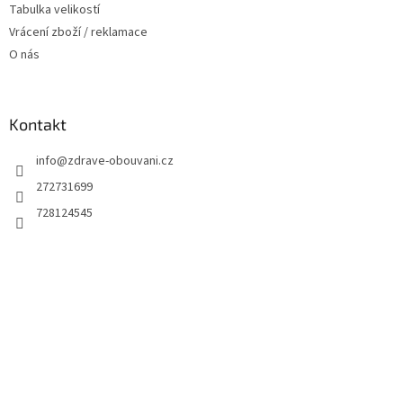
Tabulka velikostí
Vrácení zboží / reklamace
O nás
Kontakt
info
@
zdrave-obouvani.cz
272731699
728124545