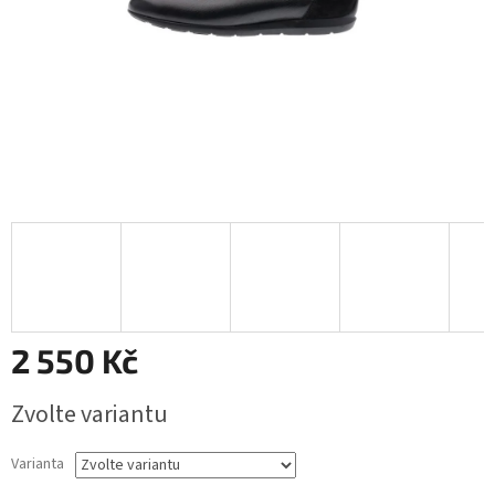
2 550 Kč
Měrná
Zvolte variantu
cena:
Varianta