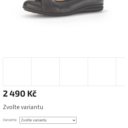
2 490 Kč
Měrná
Zvolte variantu
cena:
Varianta