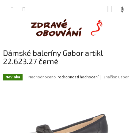
Přejít
NÁKUP
na
obsah
KOŠÍK
Dámské baleríny Gabor artikl
22.623.27 černé
Průměrné
Neohodnoceno
Podrobnosti hodnocení
Značka:
Gabor
Novinka
hodnocení
produktu
je
0,0
z
5
hvězdiček.