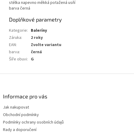
stélka napevno měkká potažená usňí
barva černá
Doplňkové parametry
Kategorie
:
Baleríny
Záruka
:
2 roky
EAN
:
Zvolte variantu
barva
:
černá
Šíře obuvi
:
G
Z
á
p
a
Informace pro vás
t
Jak nakupovat
í
Obchodní podmínky
Podmínky ochrany osobních údajů
Rady a doporučení