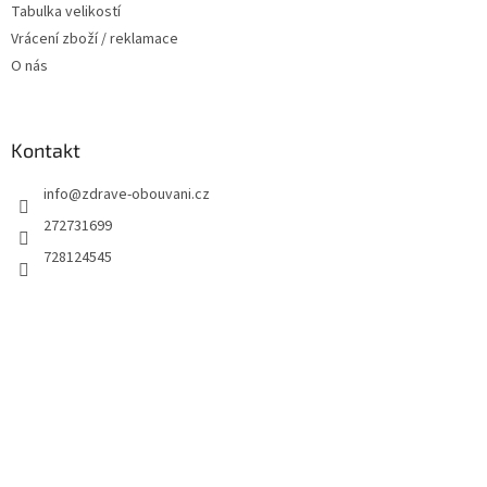
Tabulka velikostí
Vrácení zboží / reklamace
O nás
Kontakt
info
@
zdrave-obouvani.cz
272731699
728124545