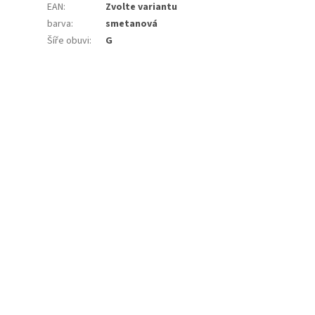
EAN
:
Zvolte variantu
barva
:
smetanová
Šíře obuvi
:
G