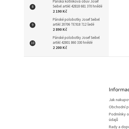
Pánská kotníková obuv Josef
Seibel artikl 42818 681 370 hnědé
2 190 Kč
Pánské polobotky Josef Seibel
artikl 20706 TE918 712 šedé
2 890 Kč
Pánské polobotky Josef Seibel
artikl 42801 860 330 hnědé
2 200 Kč
Z
á
p
a
t
Informac
í
Jak nakupo
Obchodní 
Podmínky o
údajů
Rady a dop