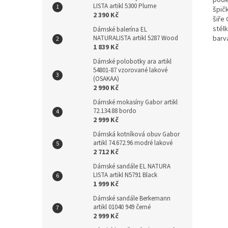
pode
LISTA artikl 5300 Plume
špičk
2 390 Kč
šiře 
stél
Dámské balerína EL
NATURALISTA artikl 5287 Wood
barv
1 839 Kč
Dámské polobotky ara artikl
54801-87 vzorované lakové
(OSAKAA)
2 990 Kč
Dámské mokasíny Gabor artikl
72.134.88 bordo
2 999 Kč
Dámská kotníková obuv Gabor
artikl 74.672.96 modré lakové
2 712 Kč
Dámské sandále EL NATURA
LISTA artikl N5791 Black
1 999 Kč
Dámské sandále Berkemann
artikl 01040 949 černé
2 999 Kč