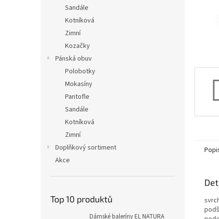
n
Sandále
e
Kotníková
l
Zimní
Kozačky
Pánská obuv
Polobotky
Mokasíny
Pantofle
Sandále
Kotníková
Zimní
Doplňkový sortiment
Popi
Akce
Det
Top 10 produktů
svrc
podší
Dámské baleríny EL NATURA