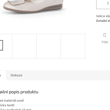
Velice el
Detailní 
TISK
s
Diskuze
ailní popis produktu
hní materiál useň
vka textil