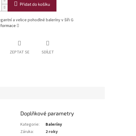
Přidat do košíku
egantní a velice pohodlné baleríny v šíři G
informace
ZEPTAT SE
SDÍLET
Doplňkové parametry
Kategorie
:
Baleríny
Záruka
:
2 roky