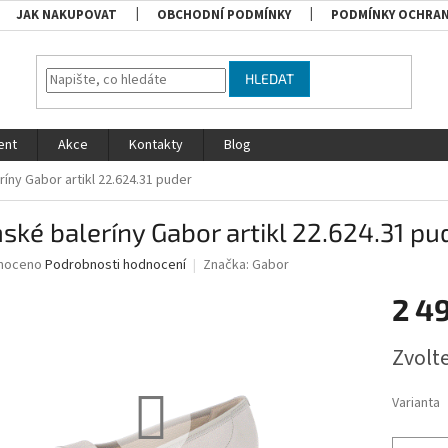
JAK NAKUPOVAT
OBCHODNÍ PODMÍNKY
PODMÍNKY OCHRAN
HLEDAT
ent
Akce
Kontakty
Blog
íny Gabor artikl 22.624.31 puder
ké baleríny Gabor artikl 22.624.31 pu
né
noceno
Podrobnosti hodnocení
Značka:
Gabor
ní
2 4
u
Měrná
Zvolt
cena:
ek.
Varianta