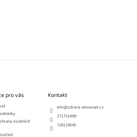
e pro vás
Kontakt
vat
info
@
zdrave-obouvani.cz
podmínky
272731699
chrany osobních
728124545
oručení