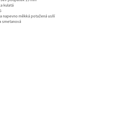
šev podpatek 15 mm
a kulatá
G
ka napevno měkká potažená usňí
a smetanová