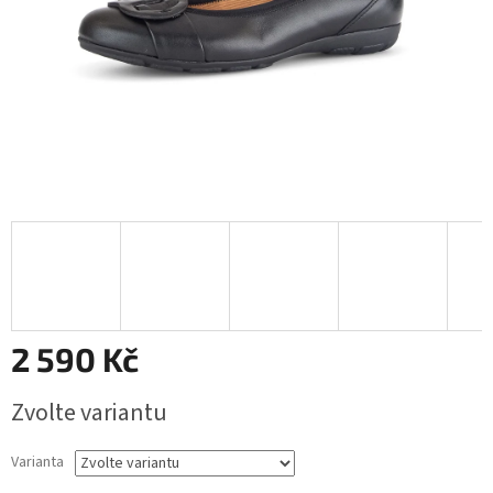
2 590 Kč
Měrná
Zvolte variantu
cena:
Varianta