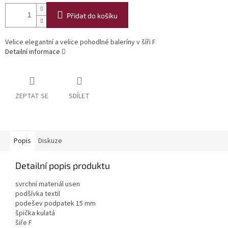
Přidat do košíku
Velice elegantní a velice pohodlné baleríny v šíři F
Detailní informace
ZEPTAT SE
SDÍLET
Popis
Diskuze
Detailní popis produktu
svrchní materiál usen
podšívka textil
podešev podpatek 15 mm
špička kulatá
šiře F