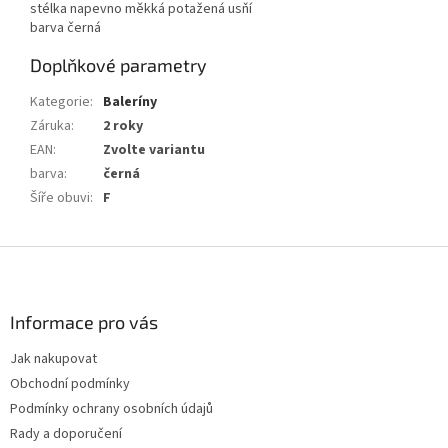
stélka napevno měkká potažená usňí
barva černá
Doplňkové parametry
Kategorie
:
Baleríny
Záruka
:
2 roky
EAN
:
Zvolte variantu
barva
:
černá
Šíře obuvi
:
F
Z
á
p
a
Informace pro vás
t
Jak nakupovat
í
Obchodní podmínky
Podmínky ochrany osobních údajů
Rady a doporučení