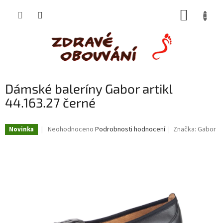
Přejít
NÁKUP
na
obsah
KOŠÍK
Dámské baleríny Gabor artikl
44.163.27 černé
Průměrné
Neohodnoceno
Podrobnosti hodnocení
Značka:
Gabor
Novinka
hodnocení
produktu
je
0,0
z
5
hvězdiček.