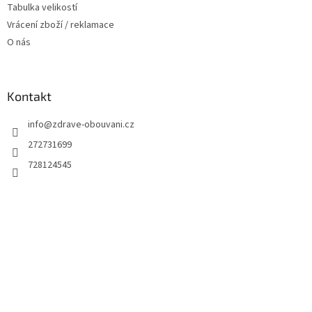
Tabulka velikostí
Vrácení zboží / reklamace
O nás
Kontakt
info
@
zdrave-obouvani.cz
272731699
728124545