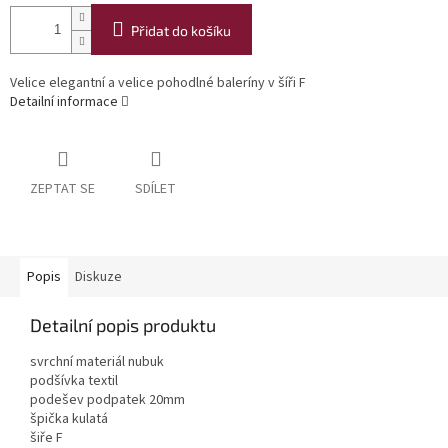
Přidat do košíku
Velice elegantní a velice pohodlné baleríny v šíři F
Detailní informace
ZEPTAT SE
SDÍLET
Popis
Diskuze
Detailní popis produktu
svrchní materiál nubuk
podšívka textil
podešev podpatek 20mm
špička kulatá
šiře F