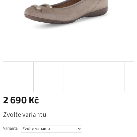
2 690 Kč
Měrná
Zvolte variantu
cena:
Varianta