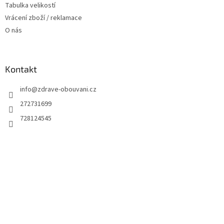
Tabulka velikostí
Vrácení zboží / reklamace
O nás
Kontakt
info
@
zdrave-obouvani.cz
272731699
728124545