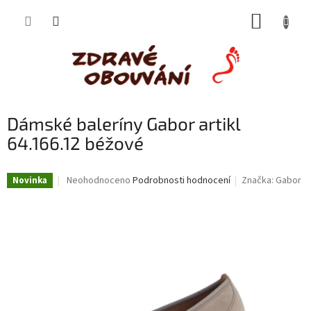
Přejít
NÁKUP
na
obsah
KOŠÍK
Dámské baleríny Gabor artikl
64.166.12 béžové
Průměrné
Neohodnoceno
Podrobnosti hodnocení
Značka:
Gabor
Novinka
hodnocení
produktu
je
0,0
z
5
hvězdiček.