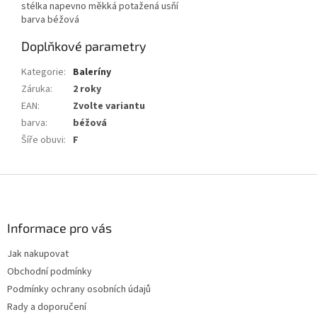
stélka napevno měkká potažená usňí
barva béžová
Doplňkové parametry
Kategorie
:
Baleríny
Záruka
:
2 roky
EAN
:
Zvolte variantu
barva
:
béžová
Šíře obuvi
:
F
Z
á
p
a
Informace pro vás
t
Jak nakupovat
í
Obchodní podmínky
Podmínky ochrany osobních údajů
Rady a doporučení