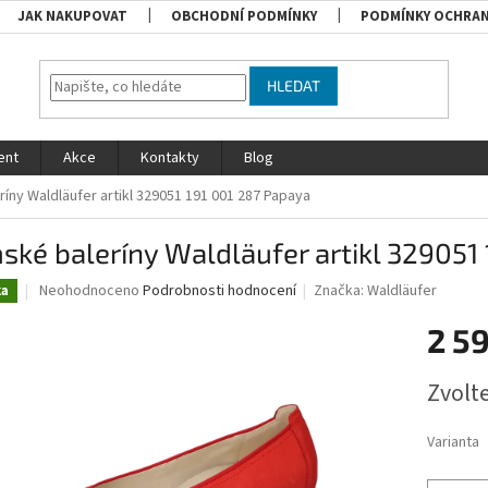
JAK NAKUPOVAT
OBCHODNÍ PODMÍNKY
PODMÍNKY OCHRAN
HLEDAT
ent
Akce
Kontakty
Blog
íny Waldläufer artikl 329051 191 001 287 Papaya
ké baleríny Waldläufer artikl 329051
Průměrné
Neohodnoceno
Podrobnosti hodnocení
Značka:
Waldläufer
ka
hodnocení
produktu
2 5
je
0,0
Měrná
Zvolt
z
cena:
5
hvězdiček.
Varianta