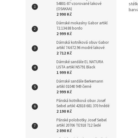
54801-87 vzorované lakové
stél
(OSAKAA)
barv
2 990 Kč
Dámské mokasíny Gabor artikl
72.134.88 bordo
2 999 Kč
Dámská kotníková obuv Gabor
artikl 74.672.96 modré lakové
2 712 Kč
Dámské sandále EL NATURA
LISTA artikl N5791 Black
1 999 Kč
Dámské sandále Berkemann
artikl 01040 949 černé
2 999 Kč
Pánská kotníková obuv Josef
Seibel artikl 42818 681 370 hnědé
2 190 Kč
Pánské polobotky Josef Seibel
artikl 20706 TE918 712 šedé
2 890 Kč