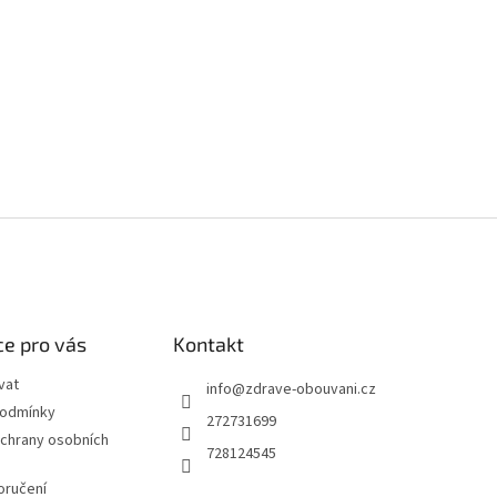
e pro vás
Kontakt
vat
info
@
zdrave-obouvani.cz
podmínky
272731699
chrany osobních
728124545
oručení