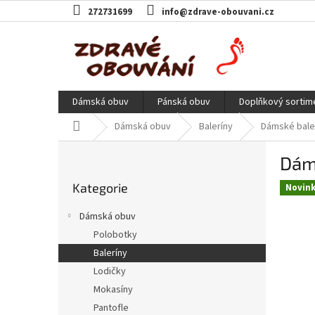
Přejít
272731699
info@zdrave-obouvani.cz
na
obsah
Dámská obuv
Pánská obuv
Doplňkový sortim
Domů
Dámská obuv
Baleríny
Dámské baler
P
Dáms
o
Přeskočit
s
Kategorie
kategorie
Novin
t
r
Dámská obuv
a
Polobotky
n
Baleríny
n
í
Lodičky
p
Mokasíny
a
Pantofle