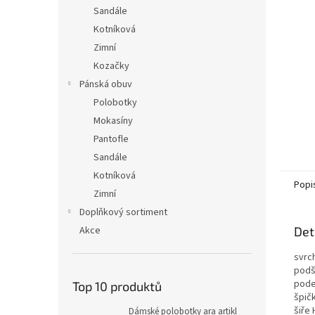
n
Sandále
e
Kotníková
l
Zimní
Kozačky
Pánská obuv
Polobotky
Mokasíny
Pantofle
Sandále
Kotníková
Popi
Zimní
Doplňkový sortiment
Akce
Det
svrc
podš
pode
Top 10 produktů
špičk
šiře 
Dámské polobotky ara artikl