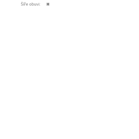
Šíře obuvi
:
H