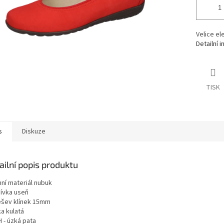
Velice el
Detailní 
TISK
s
Diskuze
ailní popis produktu
hní materiál nubuk
ívka useň
šev klínek 15mm
a kulatá
H - úzká pata