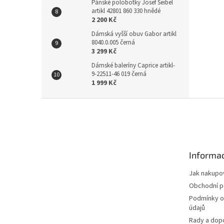
Pánské polobotky Josef Seibel
artikl 42801 860 330 hnědé
2 200 Kč
Dámská vyšší obuv Gabor artikl
8040.0.005 černá
3 299 Kč
Dámské baleríny Caprice artikl-
9-22511-46 019 černá
1 999 Kč
Z
á
p
a
t
Informac
í
Jak nakupo
Obchodní 
Podmínky o
údajů
Rady a dop