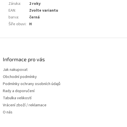
Záruka
:
2 roky
EAN
:
Zvolte variantu
barva
:
černá
Šíře obuvi
:
H
Z
á
p
a
Informace pro vás
t
Jak nakupovat
í
Obchodní podmínky
Podmínky ochrany osobních údajů
Rady a doporučení
Tabulka velikostí
Vrácení zboží / reklamace
O nás