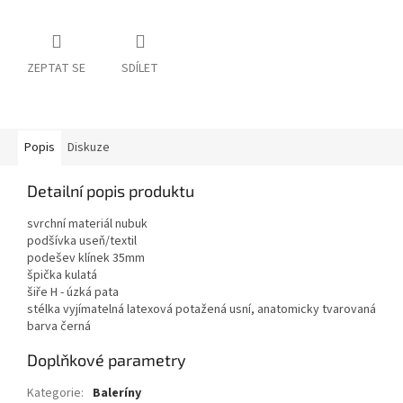
ZEPTAT SE
SDÍLET
Popis
Diskuze
Detailní popis produktu
svrchní materiál nubuk
podšívka useň/textil
podešev klínek 35mm
špička kulatá
šiře H - úzká pata
stélka vyjímatelná latexová potažená usní, anatomicky tvarovaná
barva černá
Doplňkové parametry
Kategorie
:
Baleríny