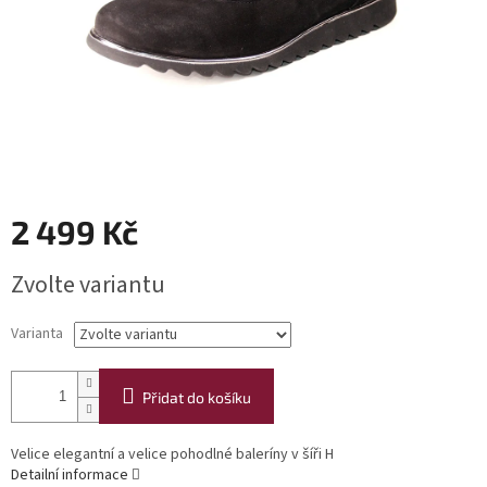
2 499 Kč
Měrná
Zvolte variantu
cena:
Varianta
Přidat do košíku
Velice elegantní a velice pohodlné baleríny v šíři H
Detailní informace