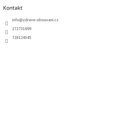
Kontakt
info
@
zdrave-obouvani.cz
272731699
728124545