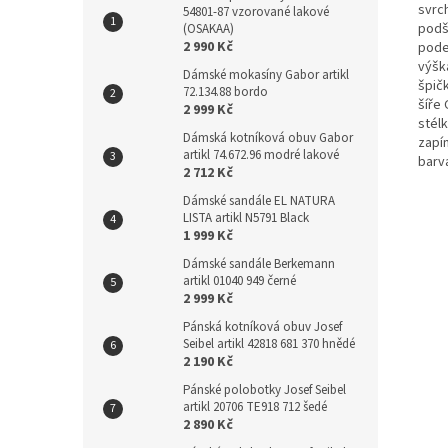
svrc
54801-87 vzorované lakové
podší
(OSAKAA)
2 990 Kč
pode
výšk
Dámské mokasíny Gabor artikl
špičk
72.134.88 bordo
šíře 
2 999 Kč
stélk
Dámská kotníková obuv Gabor
zapín
artikl 74.672.96 modré lakové
barv
2 712 Kč
Dámské sandále EL NATURA
LISTA artikl N5791 Black
1 999 Kč
Dámské sandále Berkemann
artikl 01040 949 černé
2 999 Kč
Pánská kotníková obuv Josef
Seibel artikl 42818 681 370 hnědé
2 190 Kč
Pánské polobotky Josef Seibel
artikl 20706 TE918 712 šedé
2 890 Kč