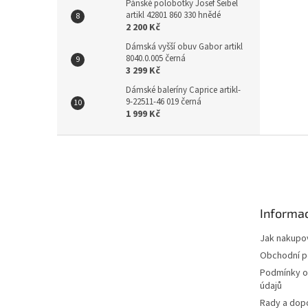
Pánské polobotky Josef Seibel
artikl 42801 860 330 hnědé
2 200 Kč
Dámská vyšší obuv Gabor artikl
8040.0.005 černá
3 299 Kč
Dámské baleríny Caprice artikl-
9-22511-46 019 černá
1 999 Kč
Z
á
p
a
t
Informac
í
Jak nakupo
Obchodní 
Podmínky o
údajů
Rady a dop