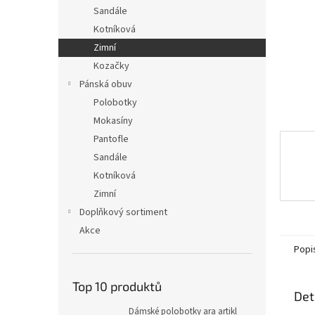
n
Sandále
e
Kotníková
l
Zimní
Kozačky
Pánská obuv
Polobotky
Mokasíny
Pantofle
Sandále
Kotníková
Zimní
Doplňkový sortiment
Akce
Popi
Top 10 produktů
Det
Dámské polobotky ara artikl