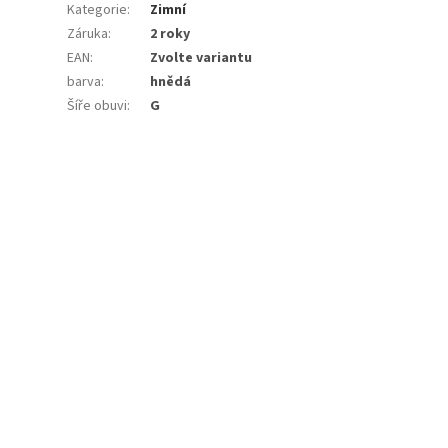
Kategorie
:
Zimní
Záruka
:
2 roky
EAN
:
Zvolte variantu
barva
:
hnědá
Šíře obuvi
:
G