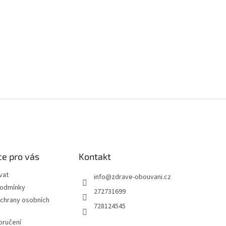
e pro vás
Kontakt
vat
info
@
zdrave-obouvani.cz
podmínky
272731699
chrany osobních
728124545
oručení