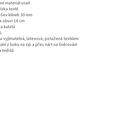
hní materiál useň
vka textil
šev klínek 30 mm
a obuvi 16 cm
a kulatá
G
a vyjímatelná, latexová, potažená textilem
ání z boku na zip a přes nárt na šněrování
a hnědá