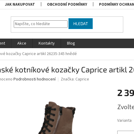
JAK NAKUPOVAT
OBCHODNÍ PODMÍNKY
PODMÍNKY OCHRAN
HLEDAT
ent
Akce
Kontakty
Blog
vé kozačky Caprice artikl 26235-345 hnědé
ské kotníkové kozačky Caprice artikl
né
noceno
Podrobnosti hodnocení
Značka:
Caprice
ní
2 3
u
Měrná
Zvolt
cena:
ek.
Varianta