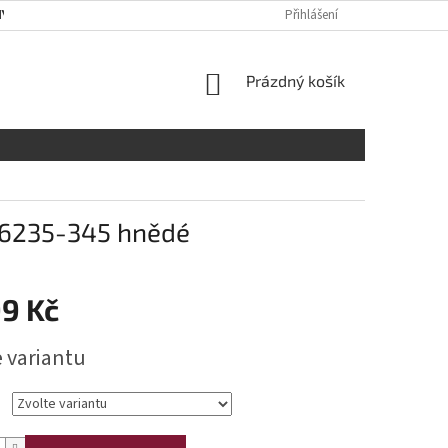
Y OSOBNÍCH ÚDAJŮ
RADY A DOPORUČENÍ
Přihlášení
TABULKA VELIKOST
NÁKUPNÍ
Prázdný košík
KOŠÍK
 26235-345 hnědé
99 Kč
e variantu