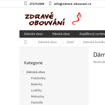
Přejít
272731699
info@zdrave-obouvani.cz
na
obsah
Dámská obuv
Pánská obuv
Doplňkový sortim
Domů
Dámská obuv
Zimní
Dámské kotníko
P
Dám
o
Přeskočit
s
Průměr
Neohod
Kategorie
kategorie
t
hodnoce
r
produkt
Dámská obuv
a
je
Polobotky
0,0
n
z
Baleríny
n
5
í
Lodičky
hvězdič
p
Mokasíny
a
Pantofle