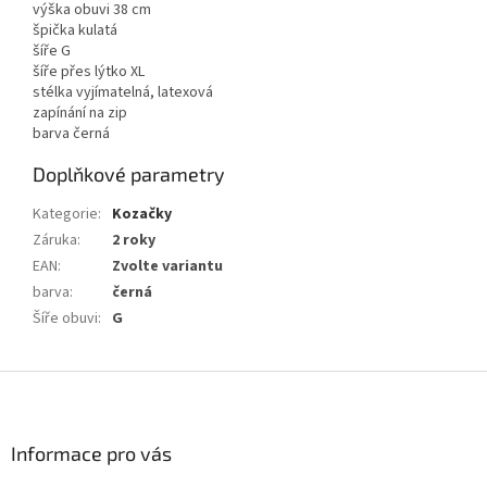
výška obuvi 38 cm
špička kulatá
šíře G
šíře přes lýtko XL
stélka vyjímatelná, latexová
zapínání na zip
barva černá
Doplňkové parametry
Kategorie
:
Kozačky
Záruka
:
2 roky
EAN
:
Zvolte variantu
barva
:
černá
Šíře obuvi
:
G
Z
á
p
a
Informace pro vás
t