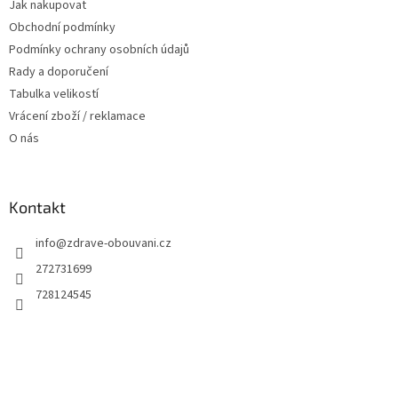
Jak nakupovat
í
Obchodní podmínky
Podmínky ochrany osobních údajů
Rady a doporučení
Tabulka velikostí
Vrácení zboží / reklamace
O nás
Kontakt
info
@
zdrave-obouvani.cz
272731699
728124545