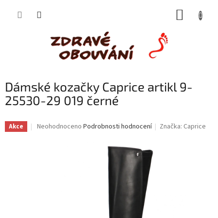
Přejít
NÁKUP
na
obsah
KOŠÍK
Dámské kozačky Caprice artikl 9-
25530-29 019 černé
Průměrné
Neohodnoceno
Podrobnosti hodnocení
Značka:
Caprice
Akce
hodnocení
produktu
je
0,0
z
5
hvězdiček.