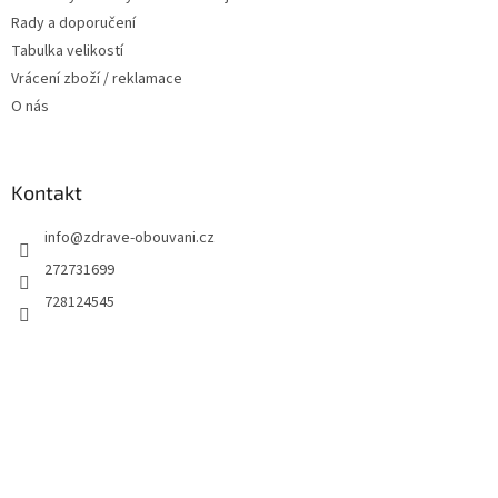
Rady a doporučení
Tabulka velikostí
Vrácení zboží / reklamace
O nás
Kontakt
info
@
zdrave-obouvani.cz
272731699
728124545