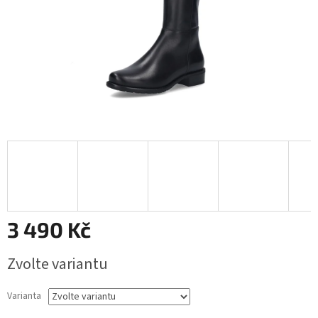
3 490 Kč
Měrná
Zvolte variantu
cena:
Varianta