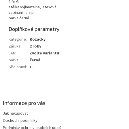
šíře G
stélka vyjímatelná, latexová
zapínání na zip
barva černá
Doplňkové parametry
Kategorie
:
Kozačky
Záruka
:
2 roky
EAN
:
Zvolte variantu
barva
:
černá
Šíře obuvi
:
G
Z
á
p
a
Informace pro vás
t
Jak nakupovat
í
Obchodní podmínky
Podmínky ochrany osobních údajů