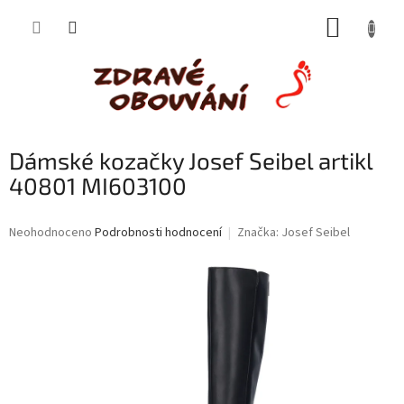
Přejít
NÁKUP
na
obsah
KOŠÍK
Dámské kozačky Josef Seibel artikl
40801 MI603100
Průměrné
Neohodnoceno
Podrobnosti hodnocení
Značka:
Josef Seibel
hodnocení
produktu
je
0,0
z
5
hvězdiček.