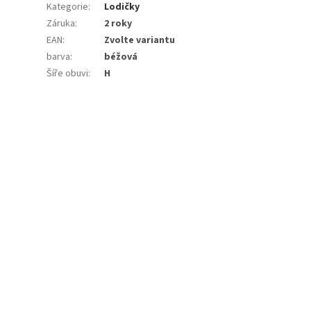
Kategorie
:
Lodičky
Záruka
:
2 roky
EAN
:
Zvolte variantu
barva
:
béžová
Šíře obuvi
:
H