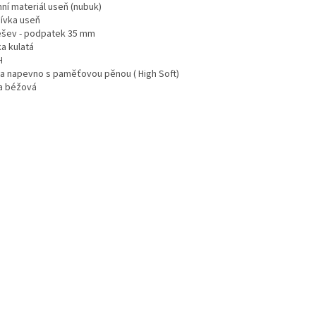
ní materiál useň (nubuk)
ívka useň
šev - podpatek 35 mm
a kulatá
H
ka napevno s paměťovou pěnou ( High Soft)
a béžová