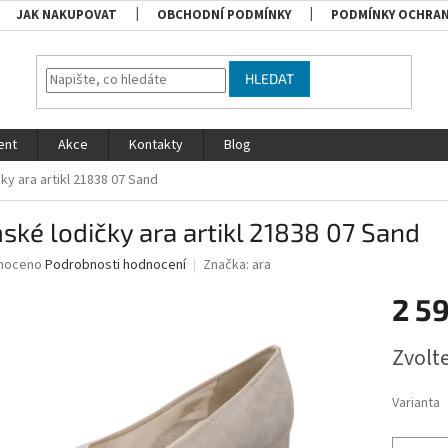
JAK NAKUPOVAT
OBCHODNÍ PODMÍNKY
PODMÍNKY OCHRAN
HLEDAT
ent
Akce
Kontakty
Blog
y ara artikl 21838 07 Sand
ké lodičky ara artikl 21838 07 Sand
né
noceno
Podrobnosti hodnocení
Značka:
ara
ní
2 5
u
Měrná
Zvolt
cena:
ek.
Varianta