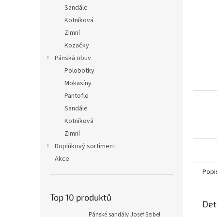
n
Sandále
e
Kotníková
l
Zimní
Kozačky
Pánská obuv
Polobotky
Mokasíny
Pantofle
Sandále
Kotníková
Zimní
Doplňkový sortiment
Akce
Popi
Top 10 produktů
Det
Pánské sandály Josef Seibel