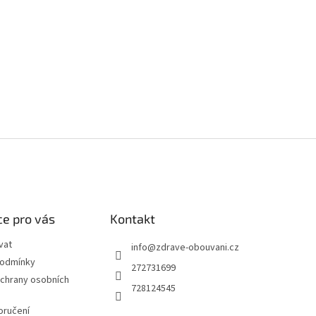
e pro vás
Kontakt
vat
info
@
zdrave-obouvani.cz
podmínky
272731699
chrany osobních
728124545
oručení