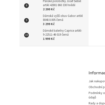
Pánské polobotky Josef Seibel
artikl 42801 860 330 hnědé
2 200 Kč
Dámská vyšší obuv Gabor artikl
8040.0.005 černá
3 299 Kč
Dámské baleríny Caprice artikl-
9-22511-46 019 černá
1 999 Kč
Z
á
p
a
t
Informac
í
Jak nakupo
Obchodní 
Podmínky o
údajů
Rady a dop