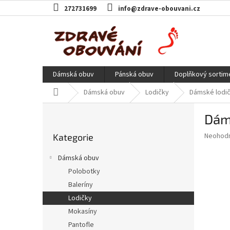
Přejít
272731699
info@zdrave-obouvani.cz
na
obsah
Dámská obuv
Pánská obuv
Doplňkový sortim
Domů
Dámská obuv
Lodičky
Dámské lodičk
P
Dáms
o
Přeskočit
s
Průměr
Neohod
Kategorie
kategorie
t
hodnoce
r
produkt
Dámská obuv
a
je
Polobotky
0,0
n
z
Baleríny
n
5
í
Lodičky
hvězdič
p
Mokasíny
a
Pantofle