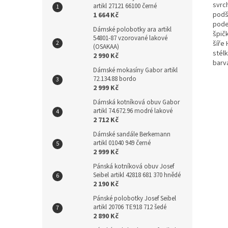
svrch
artikl 27121 66100 černé
podš
1 664 Kč
pode
Dámské polobotky ara artikl
špičk
54801-87 vzorované lakové
šíře 
(OSAKAA)
stél
2 990 Kč
barv
Dámské mokasíny Gabor artikl
72.134.88 bordo
2 999 Kč
Dámská kotníková obuv Gabor
artikl 74.672.96 modré lakové
2 712 Kč
Dámské sandále Berkemann
artikl 01040 949 černé
2 999 Kč
Pánská kotníková obuv Josef
Seibel artikl 42818 681 370 hnědé
2 190 Kč
Pánské polobotky Josef Seibel
artikl 20706 TE918 712 šedé
2 890 Kč