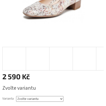
2 590 Kč
Měrná
Zvolte variantu
cena:
Varianta