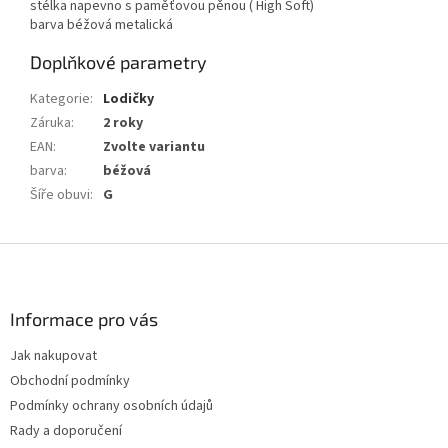
stélka napevno s paměťovou pěnou ( High Soft)
barva béžová metalická
Doplňkové parametry
Kategorie
:
Lodičky
Záruka
:
2 roky
EAN
:
Zvolte variantu
barva
:
béžová
Šíře obuvi
:
G
Z
á
p
a
Informace pro vás
t
Jak nakupovat
í
Obchodní podmínky
Podmínky ochrany osobních údajů
Rady a doporučení