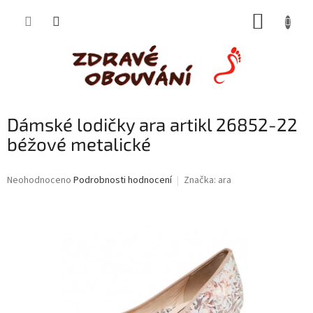
Přejít
NÁKUP
na
obsah
KOŠÍK
Dámské lodičky ara artikl 26852-22
béžové metalické
Průměrné
Neohodnoceno
Podrobnosti hodnocení
Značka:
ara
hodnocení
produktu
je
0,0
z
5
hvězdiček.