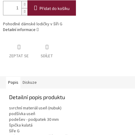
Přidat do košíku
Pohodlné dámské lodičky v šíři G
Detailní informace
ZEPTAT SE
SDÍLET
Popis
Diskuze
Detailní popis produktu
svrchní materiál useň (nubuk)
podšívka useň
podešev - podpatek 30 mm
špička kulatá
šíře G