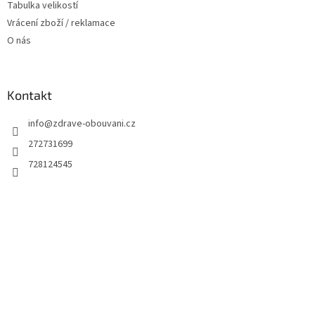
Tabulka velikostí
Vrácení zboží / reklamace
O nás
Kontakt
info
@
zdrave-obouvani.cz
272731699
728124545