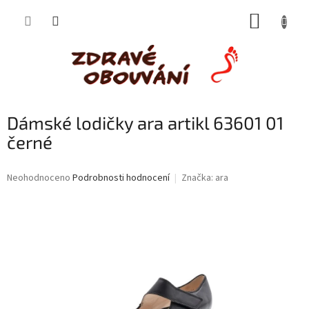
Přejít
NÁKUP
na
obsah
KOŠÍK
Dámské lodičky ara artikl 63601 01
černé
Průměrné
Neohodnoceno
Podrobnosti hodnocení
Značka:
ara
hodnocení
produktu
je
0,0
z
5
hvězdiček.