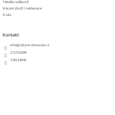
Tabulka velikostí
Vrácení zboží / reklamace
O nás
Kontakt
info
@
zdrave-obouvani.cz
272731699
728124545