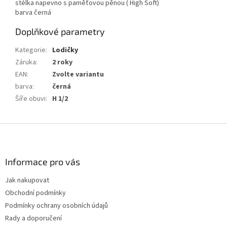
stélka napevno s paměťovou pěnou ( High Soft)
barva černá
Doplňkové parametry
Kategorie
:
Lodičky
Záruka
:
2 roky
EAN
:
Zvolte variantu
barva
:
černá
Šíře obuvi
:
H 1/2
Z
á
p
a
Informace pro vás
t
Jak nakupovat
í
Obchodní podmínky
Podmínky ochrany osobních údajů
Rady a doporučení