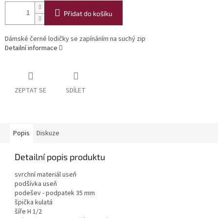
Přidat do košíku
Dámské černé lodičky se zapínáním na suchý zip
Detailní informace
ZEPTAT SE
SDÍLET
Popis
Diskuze
Detailní popis produktu
svrchní materiál useň
podšívka useň
podešev - podpatek 35 mm
špička kulatá
šíře H 1/2