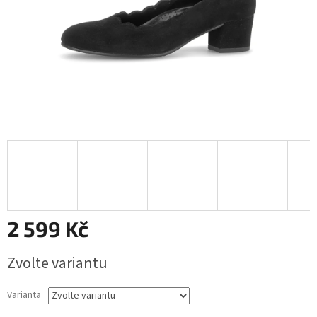
2 599 Kč
Měrná
Zvolte variantu
cena:
Varianta