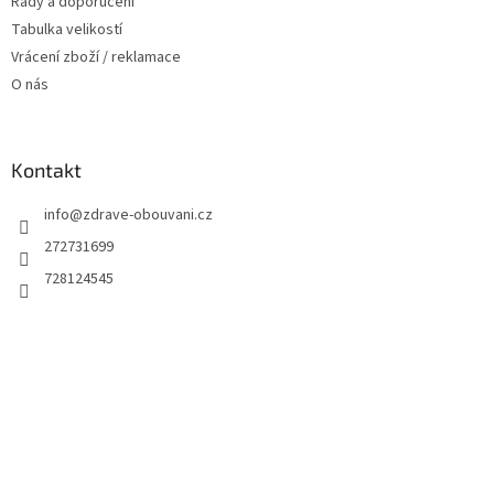
Rady a doporučení
Tabulka velikostí
Vrácení zboží / reklamace
O nás
Kontakt
info
@
zdrave-obouvani.cz
272731699
728124545