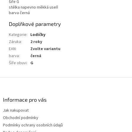
šiře G
stélka napevno měkká useň
barva černá
Doplňkové parametry
Kategorie
:
Lodičky
Záruka
:
2 roky
EAN
:
Zvolte variantu
barva
:
černá
Šíře obuvi
:
G
Z
á
p
a
Informace pro vás
t
Jak nakupovat
í
Obchodní podmínky
Podmínky ochrany osobních údajů