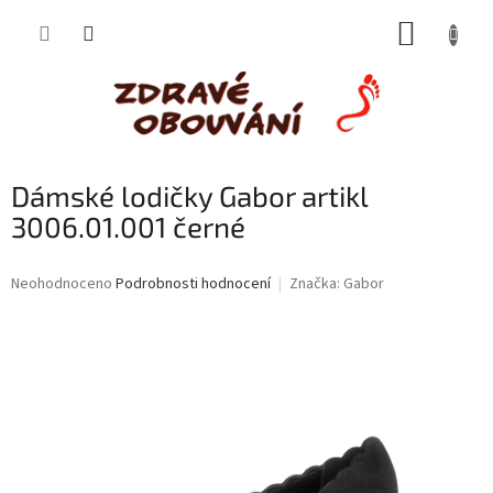
Přejít
NÁKUP
na
obsah
KOŠÍK
Dámské lodičky Gabor artikl
3006.01.001 černé
Průměrné
Neohodnoceno
Podrobnosti hodnocení
Značka:
Gabor
hodnocení
produktu
je
0,0
z
5
hvězdiček.