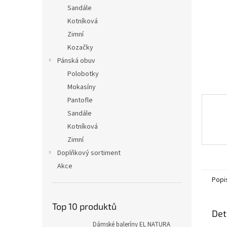
n
Sandále
e
Kotníková
l
Zimní
Kozačky
Pánská obuv
Polobotky
Mokasíny
Pantofle
Sandále
Kotníková
Zimní
Doplňkový sortiment
Akce
Popi
Top 10 produktů
Det
Dámské baleríny EL NATURA