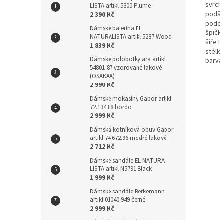
svrch
LISTA artikl 5300 Plume
podší
2 390 Kč
pode
Dámské balerína EL
špičk
NATURALISTA artikl 5287 Wood
šíře 
1 839 Kč
stél
Dámské polobotky ara artikl
barv
54801-87 vzorované lakové
(OSAKAA)
2 990 Kč
Dámské mokasíny Gabor artikl
72.134.88 bordo
2 999 Kč
Dámská kotníková obuv Gabor
artikl 74.672.96 modré lakové
2 712 Kč
Dámské sandále EL NATURA
LISTA artikl N5791 Black
1 999 Kč
Dámské sandále Berkemann
artikl 01040 949 černé
2 999 Kč