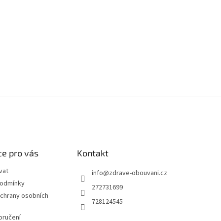
e pro vás
Kontakt
vat
info
@
zdrave-obouvani.cz
podmínky
272731699
chrany osobních
728124545
oručení