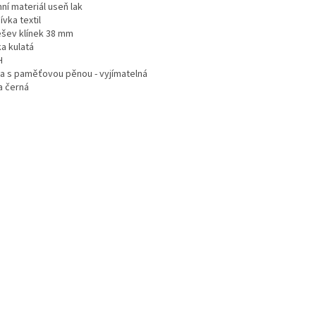
ní materiál useň lak
vka textil
šev klínek 38 mm
a kulatá
H
ka s paměťovou pěnou - vyjímatelná
a černá