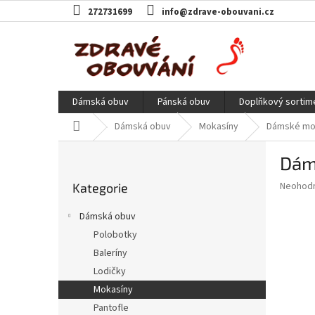
Přejít
272731699
info@zdrave-obouvani.cz
na
obsah
Dámská obuv
Pánská obuv
Doplňkový sortim
Domů
Dámská obuv
Mokasíny
Dámské mok
P
Dáms
o
Přeskočit
s
Průměr
Neohod
Kategorie
kategorie
t
hodnoce
r
produkt
Dámská obuv
a
je
Polobotky
0,0
n
z
Baleríny
n
5
í
Lodičky
hvězdič
p
Mokasíny
a
Pantofle