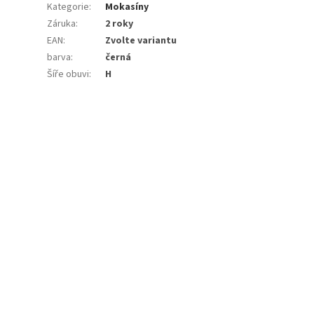
Kategorie
:
Mokasíny
Záruka
:
2 roky
EAN
:
Zvolte variantu
barva
:
černá
Šíře obuvi
:
H