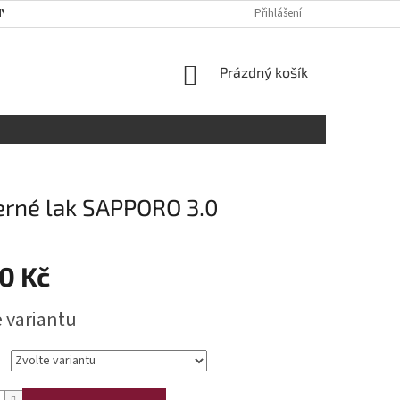
Y OSOBNÍCH ÚDAJŮ
RADY A DOPORUČENÍ
Přihlášení
TABULKA VELIKOST
NÁKUPNÍ
Prázdný košík
KOŠÍK
erné lak SAPPORO 3.0
0 Kč
e variantu