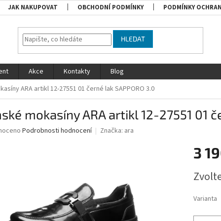
JAK NAKUPOVAT
OBCHODNÍ PODMÍNKY
PODMÍNKY OCHRAN
HLEDAT
ent
Akce
Kontakty
Blog
asíny ARA artikl 12-27551 01 černé lak SAPPORO 3.0
ké mokasíny ARA artikl 12-27551 01 č
né
noceno
Podrobnosti hodnocení
Značka:
ara
ní
3 19
u
Měrná
Zvolt
cena:
ek.
Varianta