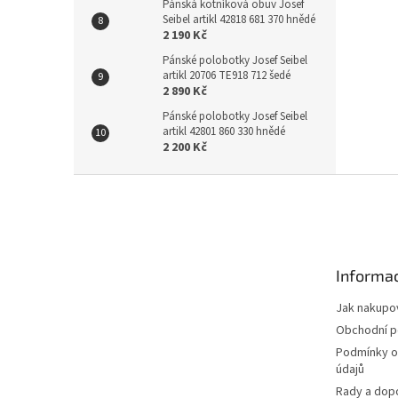
Pánská kotníková obuv Josef
Seibel artikl 42818 681 370 hnědé
2 190 Kč
Pánské polobotky Josef Seibel
artikl 20706 TE918 712 šedé
2 890 Kč
Pánské polobotky Josef Seibel
artikl 42801 860 330 hnědé
2 200 Kč
Z
á
p
a
t
Informac
í
Jak nakupo
Obchodní 
Podmínky o
údajů
Rady a dop