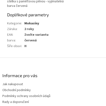
stélka s paměťovou pěnou - vyjímatelná
barva červená
Doplňkové parametry
Kategorie
:
Mokasíny
Záruka
:
2 roky
EAN
:
Zvolte variantu
barva
:
červená
Šíře obuvi
:
H
Z
á
p
a
Informace pro vás
t
Jak nakupovat
í
Obchodní podmínky
Podmínky ochrany osobních údajů
Rady a doporučení