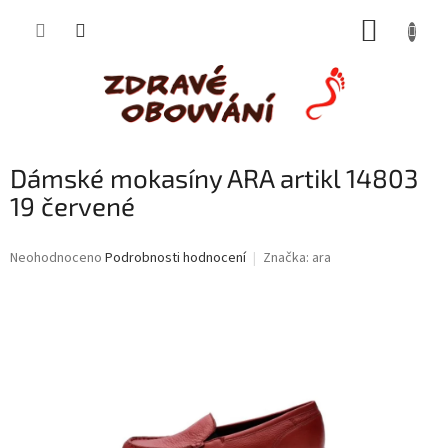
Přejít
NÁKUP
na
obsah
KOŠÍK
Dámské mokasíny ARA artikl 14803
19 červené
Průměrné
Neohodnoceno
Podrobnosti hodnocení
Značka:
ara
hodnocení
produktu
je
0,0
z
5
hvězdiček.