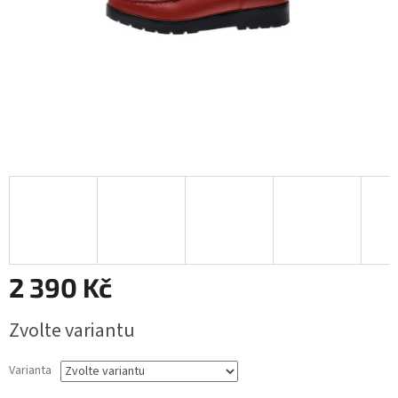
2 390 Kč
Měrná
Zvolte variantu
cena:
Varianta