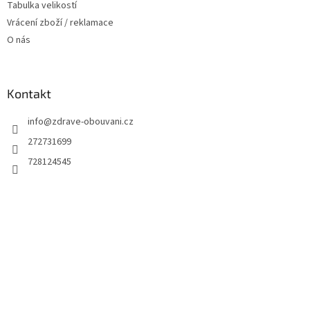
Tabulka velikostí
Vrácení zboží / reklamace
O nás
Kontakt
info
@
zdrave-obouvani.cz
272731699
728124545