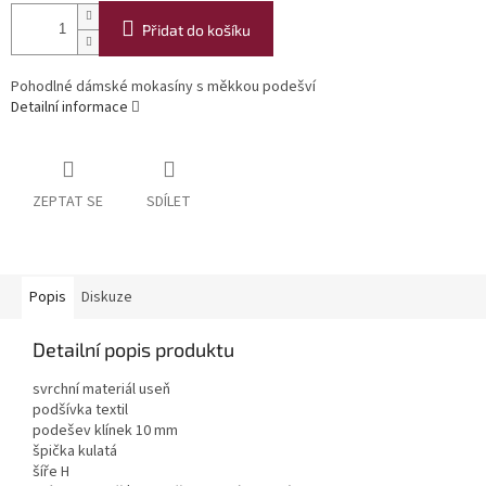
Přidat do košíku
Pohodlné dámské mokasíny s měkkou podešví
Detailní informace
ZEPTAT SE
SDÍLET
Popis
Diskuze
Detailní popis produktu
svrchní materiál useň
podšívka textil
podešev klínek 10 mm
špička kulatá
šíře H