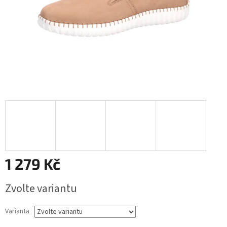
1 279 Kč
Měrná
Zvolte variantu
cena:
Varianta