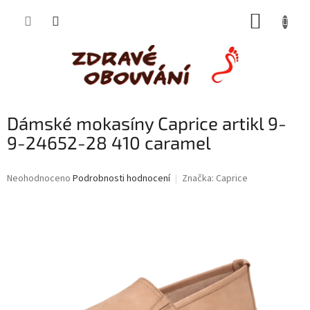
Přejít
NÁKUP
na
obsah
KOŠÍK
Dámské mokasíny Caprice artikl 9-
9-24652-28 410 caramel
Průměrné
Neohodnoceno
Podrobnosti hodnocení
Značka:
Caprice
hodnocení
produktu
je
0,0
z
5
hvězdiček.