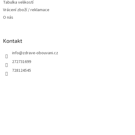
Tabulka velikostí
Vrácení zboží / reklamace
O nás
Kontakt
info
@
zdrave-obouvani.cz
272731699
728124545