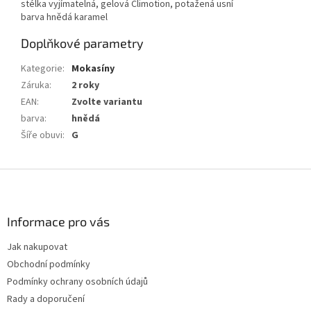
stélka vyjímatelná, gelová Climotion, potažená usní
barva hnědá karamel
Doplňkové parametry
Kategorie
:
Mokasíny
Záruka
:
2 roky
EAN
:
Zvolte variantu
barva
:
hnědá
Šíře obuvi
:
G
Z
á
p
a
Informace pro vás
t
Jak nakupovat
í
Obchodní podmínky
Podmínky ochrany osobních údajů
Rady a doporučení