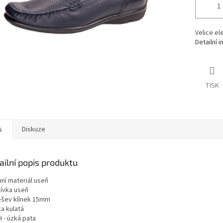
Velice el
Detailní 
TISK
s
Diskuze
ailní popis produktu
hní materiál useň
ívka useň
šev klínek 15mm
a kulatá
H - úzká pata