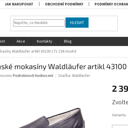
JAK NAKUPOVAT
OBCHODNÍ PODMÍNKY
PODMÍNKY OCHRAN
HLEDAT
ent
Akce
Kontakty
Blog
asíny Waldläufer artikl 43100 171 194 modré
ské mokasíny Waldläufer artikl 43100
né
noceno
Podrobnosti hodnocení
Značka:
Waldläufer
ní
2 3
u
Měrná
Zvolt
cena:
ek.
Varianta