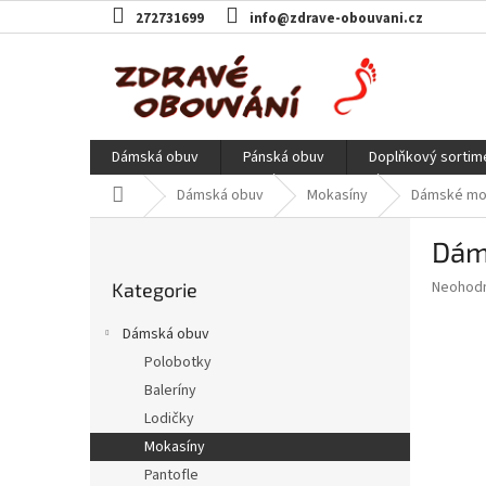
Přejít
272731699
info@zdrave-obouvani.cz
na
obsah
Dámská obuv
Pánská obuv
Doplňkový sortim
Domů
Dámská obuv
Mokasíny
Dámské mok
P
Dám
o
Přeskočit
s
Průměr
Neohod
Kategorie
kategorie
t
hodnoce
r
produkt
Dámská obuv
a
je
Polobotky
0,0
n
z
Baleríny
n
5
í
Lodičky
hvězdič
p
Mokasíny
a
Pantofle