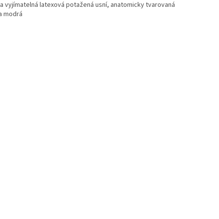
ka vyjímatelná latexová potažená usní, anatomicky tvarovaná
a modrá