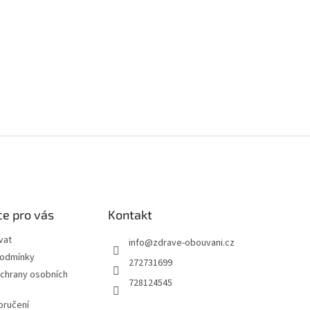
e pro vás
Kontakt
vat
info
@
zdrave-obouvani.cz
podmínky
272731699
chrany osobních
728124545
oručení