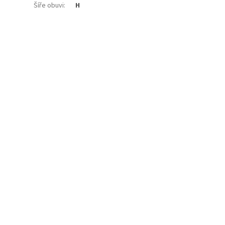
Šíře obuvi
:
H