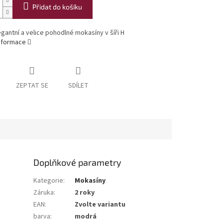
Přidat do košíku
egantní a velice pohodlné mokasíny v šíři H
informace
ZEPTAT SE
SDÍLET
Doplňkové parametry
Kategorie
:
Mokasíny
Záruka
:
2 roky
EAN
:
Zvolte variantu
barva
:
modrá