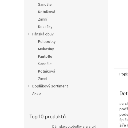
n
Sandále
e
Kotníková
l
Zimní
Kozačky
Pánská obuv
Polobotky
Mokasíny
Pantofle
Sandále
Kotníková
Popi
Zimní
Doplňkový sortiment
Det
Akce
svrc
podš
pode
Top 10 produktů
špičk
šiře 
Dámské polobotky ara artikl