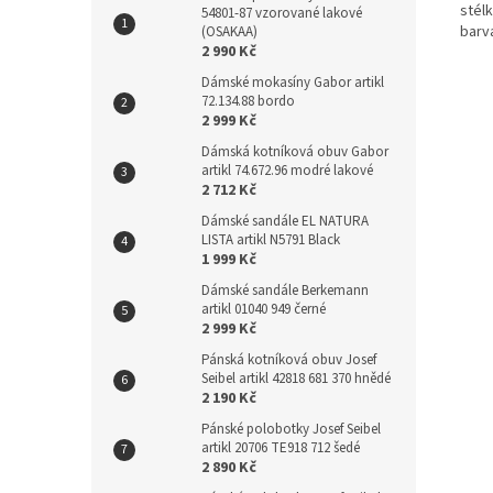
stél
54801-87 vzorované lakové
barv
(OSAKAA)
2 990 Kč
Dámské mokasíny Gabor artikl
72.134.88 bordo
2 999 Kč
Dámská kotníková obuv Gabor
artikl 74.672.96 modré lakové
2 712 Kč
Dámské sandále EL NATURA
LISTA artikl N5791 Black
1 999 Kč
Dámské sandále Berkemann
artikl 01040 949 černé
2 999 Kč
Pánská kotníková obuv Josef
Seibel artikl 42818 681 370 hnědé
2 190 Kč
Pánské polobotky Josef Seibel
artikl 20706 TE918 712 šedé
2 890 Kč