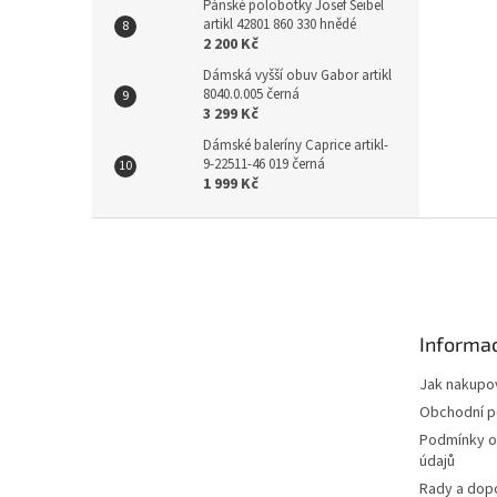
Pánské polobotky Josef Seibel
artikl 42801 860 330 hnědé
2 200 Kč
Dámská vyšší obuv Gabor artikl
8040.0.005 černá
3 299 Kč
Dámské baleríny Caprice artikl-
9-22511-46 019 černá
1 999 Kč
Z
á
p
a
t
Informac
í
Jak nakupo
Obchodní 
Podmínky o
údajů
Rady a dop