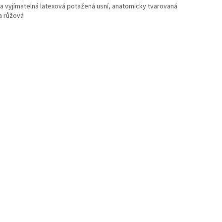
ka vyjímatelná latexová potažená usní, anatomicky tvarovaná
a růžová