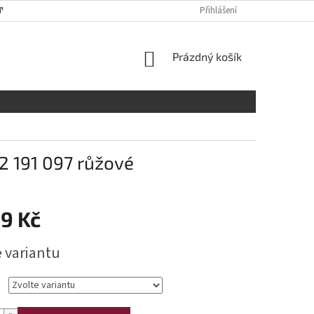
Y OSOBNÍCH ÚDAJŮ
RADY A DOPORUČENÍ
Přihlášení
TABULKA VELIKOST
NÁKUPNÍ
Prázdný košík
KOŠÍK
2 191 097 růžové
99 Kč
e variantu