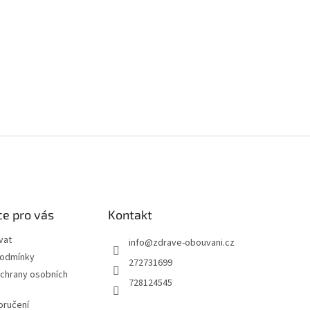
e pro vás
Kontakt
vat
info
@
zdrave-obouvani.cz
podmínky
272731699
chrany osobních
728124545
oručení