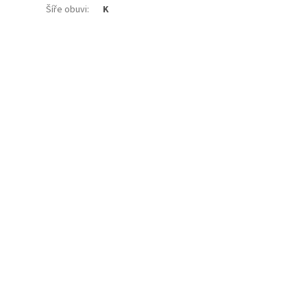
Šíře obuvi
:
K