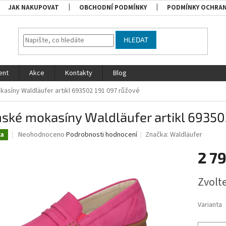
JAK NAKUPOVAT
OBCHODNÍ PODMÍNKY
PODMÍNKY OCHRAN
HLEDAT
ent
Akce
Kontakty
Blog
asíny Waldläufer artikl 693502 191 097 růžové
ské mokasíny Waldläufer artikl 69350
Průměrné
Neohodnoceno
Podrobnosti hodnocení
Značka:
Waldläufer
ka
hodnocení
produktu
2 7
je
0,0
Měrná
Zvolt
z
cena:
5
hvězdiček.
Varianta