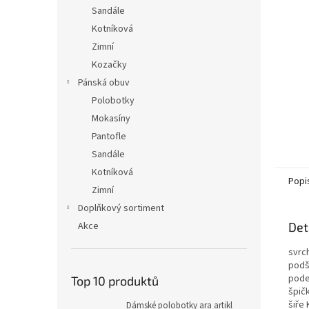
n
Sandále
e
Kotníková
l
Zimní
Kozačky
Pánská obuv
Polobotky
Mokasíny
Pantofle
Sandále
Kotníková
Popi
Zimní
Doplňkový sortiment
Akce
Det
svrc
podš
pode
Top 10 produktů
špičk
šiře 
Dámské polobotky ara artikl