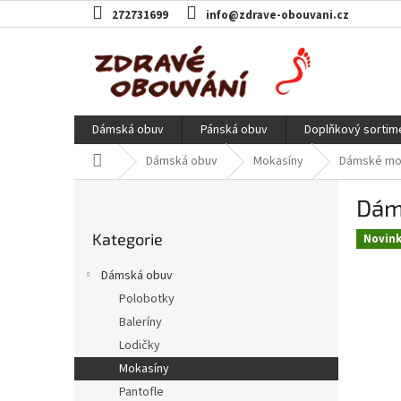
Přejít
272731699
info@zdrave-obouvani.cz
na
obsah
Dámská obuv
Pánská obuv
Doplňkový sortim
Domů
Dámská obuv
Mokasíny
Dámské mok
P
Dám
o
Přeskočit
s
Kategorie
kategorie
Novin
t
r
Dámská obuv
a
Polobotky
n
Baleríny
n
í
Lodičky
p
Mokasíny
a
Pantofle