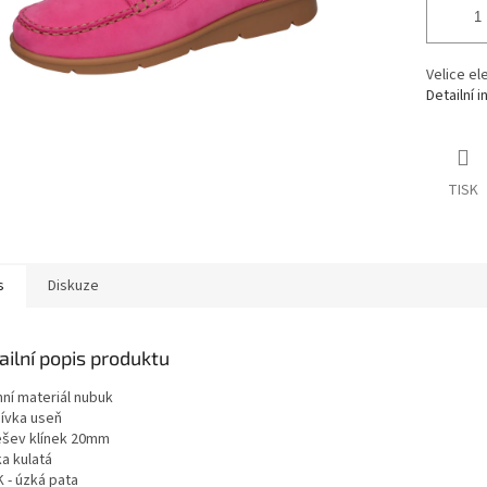
Velice el
Detailní 
TISK
s
Diskuze
ailní popis produktu
hní materiál nubuk
ívka useň
šev klínek 20mm
a kulatá
K - úzká pata