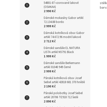
54801-87 vzorované lakové
stél
(OSAKAA)
barv
2 990 Kč
Dámské mokasíny Gabor artikl
72.134.88 bordo
2 999 Kč
Dámská kotníková obuv Gabor
artikl 74.672.96 modré lakové
2 712 Kč
Dámské sandále EL NATURA
LISTA artikl N5791 Black
1 999 Kč
Dámské sandále Berkemann
artikl 01040 949 černé
2 999 Kč
Pánská kotníková obuv Josef
Seibel artikl 42818 681 370 hnědé
2 190 Kč
Pánské polobotky Josef Seibel
artikl 20706 TE918 712 šedé
2 890 Kč