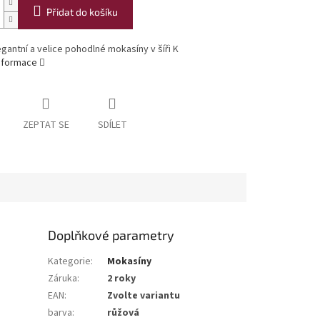
Přidat do košíku
egantní a velice pohodlné mokasíny v šíři K
informace
ZEPTAT SE
SDÍLET
Doplňkové parametry
Kategorie
:
Mokasíny
Záruka
:
2 roky
EAN
:
Zvolte variantu
barva
:
růžová