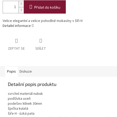
Přidat do košíku
Velice elegantní a velice pohodlné mokasíny v šíři H
Detailní informace
ZEPTAT SE
SDÍLET
Popis
Diskuze
Detailní popis produktu
svrchní materiál nubuk
podšívka useň
podešev klínek 30mm
špička kulatá
šiře H - úzká pata