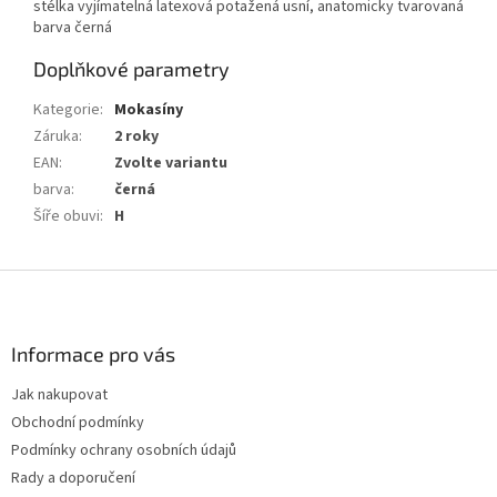
stélka vyjímatelná latexová potažená usní, anatomicky tvarovaná
barva černá
Doplňkové parametry
Kategorie
:
Mokasíny
Záruka
:
2 roky
EAN
:
Zvolte variantu
barva
:
černá
Šíře obuvi
:
H
Z
á
p
a
Informace pro vás
t
Jak nakupovat
í
Obchodní podmínky
Podmínky ochrany osobních údajů
Rady a doporučení