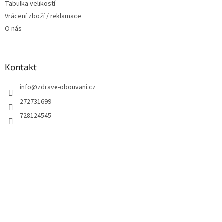
Tabulka velikostí
Vrácení zboží / reklamace
O nás
Kontakt
info
@
zdrave-obouvani.cz
272731699
728124545