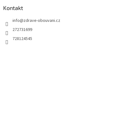
Kontakt
info
@
zdrave-obouvani.cz
272731699
728124545