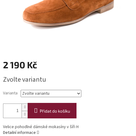
2 190 Kč
Měrná
Zvolte variantu
cena:
Varianta
Přidat do košíku
Velice pohodlné dámské mokasíny v šíři H
Detailní informace