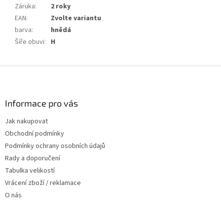
Záruka
:
2 roky
EAN
:
Zvolte variantu
barva
:
hnědá
Šíře obuvi
:
H
Z
á
p
a
Informace pro vás
t
Jak nakupovat
í
Obchodní podmínky
Podmínky ochrany osobních údajů
Rady a doporučení
Tabulka velikostí
Vrácení zboží / reklamace
O nás