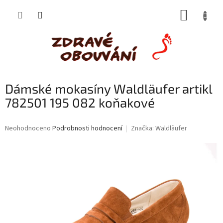
Přejít
NÁKUP
na
obsah
KOŠÍK
Dámské mokasíny Waldläufer artikl
782501 195 082 koňakové
Průměrné
Neohodnoceno
Podrobnosti hodnocení
Značka:
Waldläufer
hodnocení
produktu
je
0,0
z
5
hvězdiček.