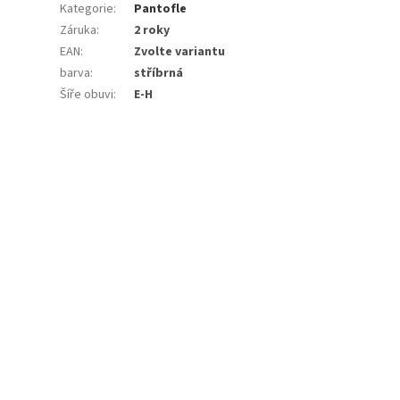
Kategorie
:
Pantofle
Záruka
:
2 roky
EAN
:
Zvolte variantu
barva
:
stříbrná
Šíře obuvi
:
E-H