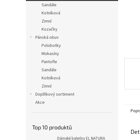
n
Sandále
e
Kotníková
l
Zimní
Kozačky
Pánská obuv
Polobotky
Mokasíny
Pantofle
Sandále
Kotníková
Zimní
Doplňkový sortiment
Akce
Popi
Top 10 produktů
Det
Dámské baleríny EL NATURA