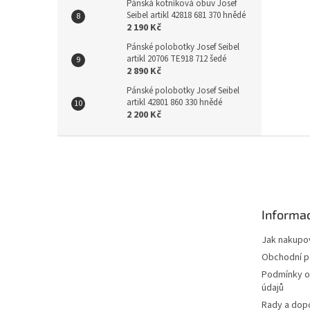
Pánská kotníková obuv Josef
Seibel artikl 42818 681 370 hnědé
2 190 Kč
Pánské polobotky Josef Seibel
artikl 20706 TE918 712 šedé
2 890 Kč
Pánské polobotky Josef Seibel
artikl 42801 860 330 hnědé
2 200 Kč
Z
á
p
a
t
Informac
í
Jak nakupo
Obchodní 
Podmínky o
údajů
Rady a dop