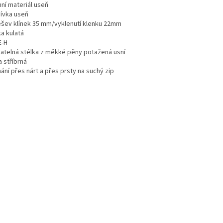
hní materiál useň
ívka useň
šev klínek 35 mm/vyklenutí klenku 22mm
a kulatá
E-H
matelná stélka z měkké pěny potažená usní
 stříbrná
ání přes nárt a přes prsty na suchý zip