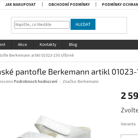
JAK NAKUPOVAT
OBCHODNÍ PODMÍNKY
PODMÍNKY OCHRAN
HLEDAT
ent
Akce
Kontakty
Blog
ofle Berkemann artikl 01023-150 sříbrné
ké pantofle Berkemann artikl 01023-
né
noceno
Podrobnosti hodnocení
Značka:
Berkemann
ní
2 5
u
Měrná
Zvolt
cena:
ek.
Varianta