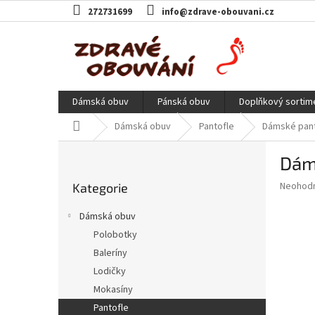
Přejít
272731699
info@zdrave-obouvani.cz
na
obsah
Dámská obuv
Pánská obuv
Doplňkový sortim
Domů
Dámská obuv
Pantofle
Dámské pant
P
Dáms
o
Přeskočit
s
Průměr
Neohod
Kategorie
kategorie
t
hodnoce
r
produkt
Dámská obuv
a
je
Polobotky
0,0
n
z
Baleríny
n
5
í
Lodičky
hvězdič
p
Mokasíny
a
Pantofle