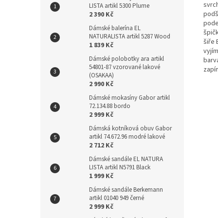
svrc
LISTA artikl 5300 Plume
podš
2 390 Kč
pode
Dámské balerína EL
špičk
NATURALISTA artikl 5287 Wood
šiře 
1 839 Kč
vyjí
Dámské polobotky ara artikl
barva
54801-87 vzorované lakové
zapín
(OSAKAA)
2 990 Kč
Dámské mokasíny Gabor artikl
72.134.88 bordo
2 999 Kč
Dámská kotníková obuv Gabor
artikl 74.672.96 modré lakové
2 712 Kč
Dámské sandále EL NATURA
LISTA artikl N5791 Black
1 999 Kč
Dámské sandále Berkemann
artikl 01040 949 černé
2 999 Kč