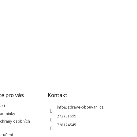
e pro vás
Kontakt
vat
info
@
zdrave-obouvani.cz
podmínky
272731699
chrany osobních
728124545
oručení