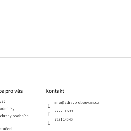
e pro vás
Kontakt
vat
info
@
zdrave-obouvani.cz
podmínky
272731699
chrany osobních
728124545
oručení