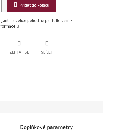
Přidat do košíku
egantní a velice pohodlné pantofle v šíři F
informace
ZEPTAT SE
SDÍLET
Doplňkové parametry