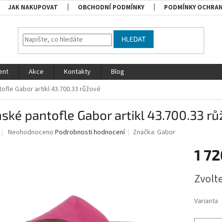
JAK NAKUPOVAT
OBCHODNÍ PODMÍNKY
PODMÍNKY OCHRAN
HLEDAT
ent
Akce
Kontakty
Blog
fle Gabor artikl 43.700.33 růžové
ké pantofle Gabor artikl 43.700.33 r
Průměrné
Neohodnoceno
Podrobnosti hodnocení
Značka:
Gabor
hodnocení
produktu
1 72
je
0,0
Měrná
Zvolt
z
cena:
5
hvězdiček.
Varianta