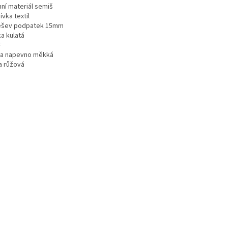
hní materiál semiš
vka textil
šev podpatek 15mm
a kulatá
F
ka napevno měkká
a růžová