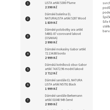
svrc
LISTA artikl 5300 Plume
2 390 Kč
podší
pode
Dámské balerína EL
špičk
NATURALISTA artikl 5287 Wood
šiře 
1 839 Kč
stél
Dámské polobotky ara artikl
barv
54801-87 vzorované lakové
(OSAKAA)
2 990 Kč
Dámské mokasíny Gabor artikl
72.134.88 bordo
2 999 Kč
Dámská kotníková obuv Gabor
artikl 74.672.96 modré lakové
2 712 Kč
Dámské sandále EL NATURA
LISTA artikl N5791 Black
1 999 Kč
Dámské sandále Berkemann
artikl 01040 949 černé
2 999 Kč