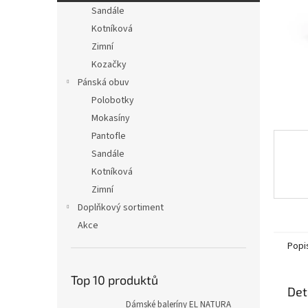
n
Sandále
e
Kotníková
l
Zimní
Kozačky
Pánská obuv
Polobotky
Mokasíny
Pantofle
Sandále
Kotníková
Zimní
Doplňkový sortiment
Akce
Popi
Top 10 produktů
Det
Dámské baleríny EL NATURA