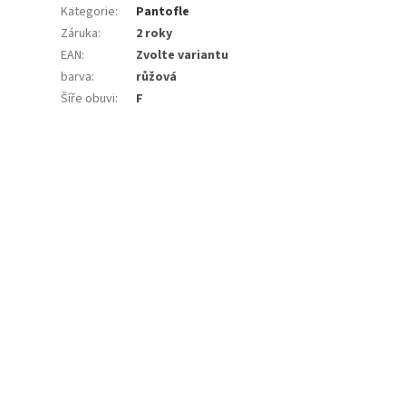
Kategorie
:
Pantofle
Záruka
:
2 roky
EAN
:
Zvolte variantu
barva
:
růžová
Šíře obuvi
:
F