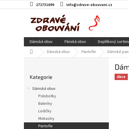
Přejít
272731699
info@zdrave-obouvani.cz
na
obsah
Dámská obuv
Pánská obuv
Doplňkový sortim
Domů
Dámská obuv
Pantofle
Dámské panto
P
Dáms
o
Přeskočit
s
Kategorie
kategorie
Akce
t
r
Dámská obuv
a
Polobotky
n
Baleríny
n
í
Lodičky
p
Mokasíny
a
Pantofle