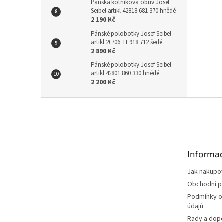
Pánská kotníková obuv Josef
Seibel artikl 42818 681 370 hnědé
2 190 Kč
Pánské polobotky Josef Seibel
artikl 20706 TE918 712 šedé
2 890 Kč
Pánské polobotky Josef Seibel
artikl 42801 860 330 hnědé
2 200 Kč
Z
á
p
a
t
Informac
í
Jak nakupo
Obchodní 
Podmínky o
údajů
Rady a dop