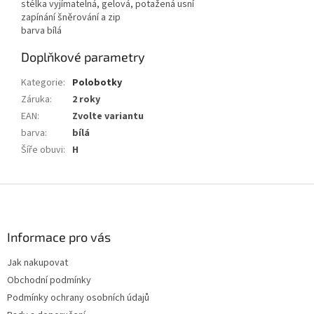
stélka vyjímatelná, gelová, potažená usní
zapínání šněrování a zip
barva bílá
Doplňkové parametry
Kategorie
:
Polobotky
Záruka
:
2 roky
EAN
:
Zvolte variantu
barva
:
bílá
Šíře obuvi
:
H
Z
á
p
a
Informace pro vás
t
Jak nakupovat
í
Obchodní podmínky
Podmínky ochrany osobních údajů