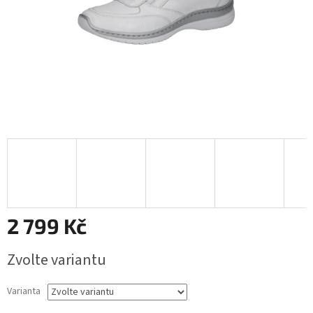
2 799 Kč
Měrná
Zvolte variantu
cena:
Varianta