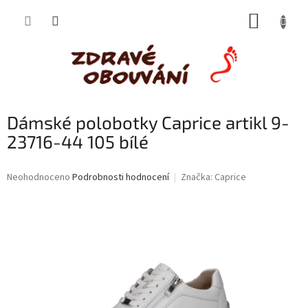
Přejít
NÁKUP
na
obsah
KOŠÍK
Dámské polobotky Caprice artikl 9-
23716-44 105 bílé
Průměrné
Neohodnoceno
Podrobnosti hodnocení
Značka:
Caprice
hodnocení
produktu
je
0,0
z
5
hvězdiček.