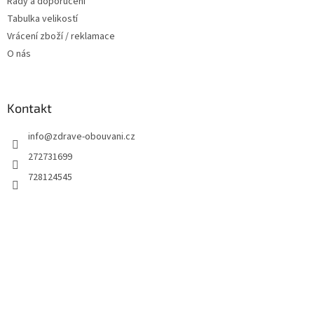
Rady a doporučení
Tabulka velikostí
Vrácení zboží / reklamace
O nás
Kontakt
info
@
zdrave-obouvani.cz
272731699
728124545