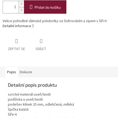
Přidat do košíku
Velice pohodlné dámské polobotky se šněrováním a zipem v šíři H
Detailní informace
ZEPTAT SE
SDÍLET
Popis
Diskuze
Detailní popis produktu
svrchní materiál useň/textil
podšívka u useň/textil
podešev klínek 25 mm, odlehčená, měkká
špička kulatá
šíře H