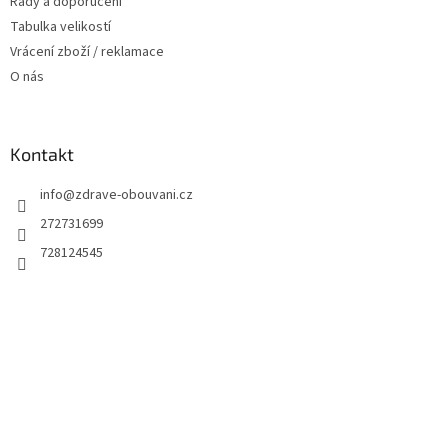
Rady a doporučení
Tabulka velikostí
Vrácení zboží / reklamace
O nás
Kontakt
info
@
zdrave-obouvani.cz
272731699
728124545