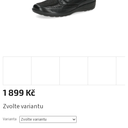
1 899 Kč
Měrná
Zvolte variantu
cena:
Varianta