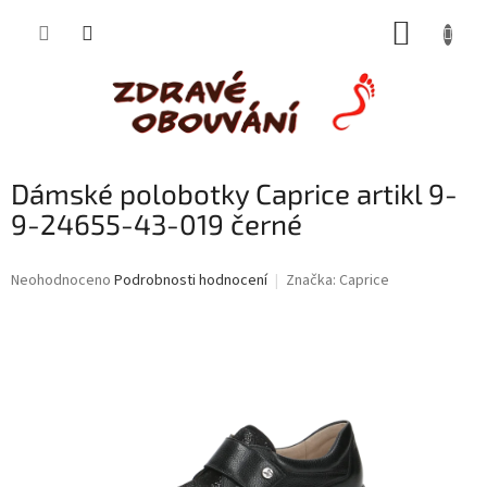
Přejít
NÁKUP
na
obsah
KOŠÍK
Dámské polobotky Caprice artikl 9-
9-24655-43-019 černé
Průměrné
Neohodnoceno
Podrobnosti hodnocení
Značka:
Caprice
hodnocení
produktu
je
0,0
z
5
hvězdiček.