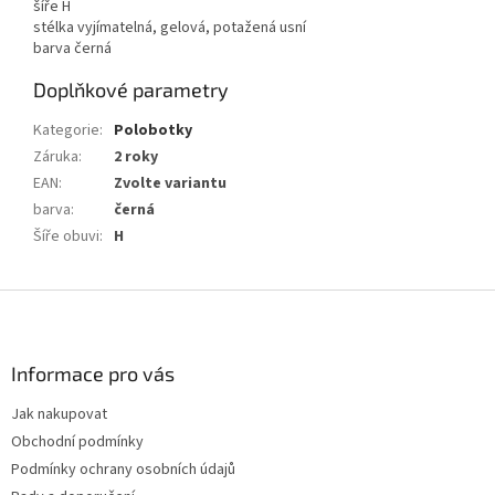
šíře H
stélka vyjímatelná, gelová, potažená usní
barva černá
Doplňkové parametry
Kategorie
:
Polobotky
Záruka
:
2 roky
EAN
:
Zvolte variantu
barva
:
černá
Šíře obuvi
:
H
Z
á
p
a
Informace pro vás
t
Jak nakupovat
í
Obchodní podmínky
Podmínky ochrany osobních údajů