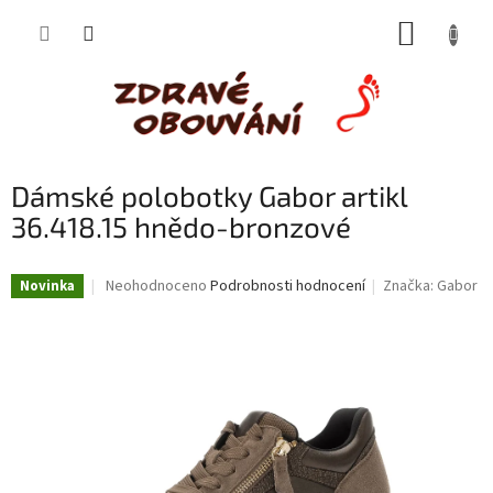
Přejít
NÁKUP
na
obsah
KOŠÍK
Dámské polobotky Gabor artikl
36.418.15 hnědo-bronzové
Průměrné
Neohodnoceno
Podrobnosti hodnocení
Značka:
Gabor
Novinka
hodnocení
produktu
je
0,0
z
5
hvězdiček.