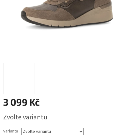
3 099 Kč
Měrná
Zvolte variantu
cena:
Varianta