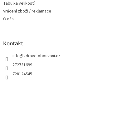
Tabulka velikostí
Vrácení zboží / reklamace
O nás
Kontakt
info
@
zdrave-obouvani.cz
272731699
728124545