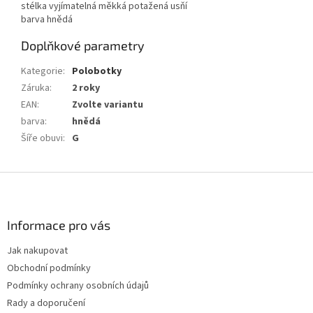
stélka vyjímatelná měkká potažená usňí
barva hnědá
Doplňkové parametry
Kategorie
:
Polobotky
Záruka
:
2 roky
EAN
:
Zvolte variantu
barva
:
hnědá
Šíře obuvi
:
G
Z
á
p
a
Informace pro vás
t
Jak nakupovat
í
Obchodní podmínky
Podmínky ochrany osobních údajů
Rady a doporučení