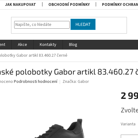
JAK NAKUPOVAT
OBCHODNÍ PODMÍNKY
PODMÍNKY OCHRAN
HLEDAT
ent
Akce
Kontakty
Blog
obotky Gabor artikl 83.460.27 černé
ké polobotky Gabor artikl 83.460.27 
né
noceno
Podrobnosti hodnocení
Značka:
Gabor
ní
2 9
u
Měrná
Zvolt
cena:
ek.
Varianta