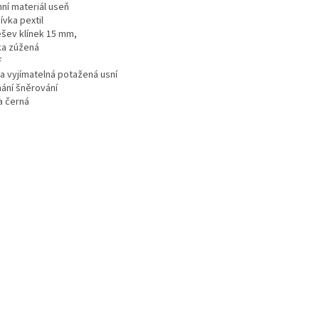
hní materiál useň
ívka pextil
šev klínek 15 mm,
ka zúžená
F
ka vyjímatelná potažená usní
nání šněrování
a černá