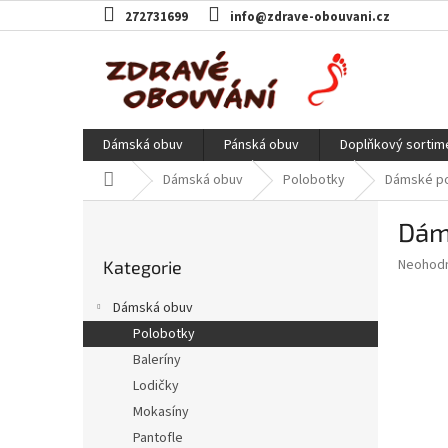
Přejít
272731699
info@zdrave-obouvani.cz
na
obsah
Dámská obuv
Pánská obuv
Doplňkový sortim
Domů
Dámská obuv
Polobotky
Dámské pol
P
Dáms
o
Přeskočit
s
Průměr
Neohod
Kategorie
kategorie
t
hodnoce
r
produkt
Dámská obuv
a
je
Polobotky
0,0
n
z
Baleríny
n
5
í
Lodičky
hvězdič
p
Mokasíny
a
Pantofle