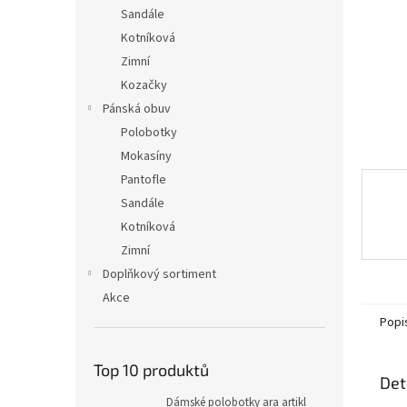
n
Sandále
e
Kotníková
l
Zimní
Kozačky
Pánská obuv
Polobotky
Mokasíny
Pantofle
Sandále
Kotníková
Zimní
Doplňkový sortiment
Akce
Popi
Top 10 produktů
Det
Dámské polobotky ara artikl