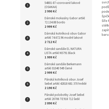
svrc
54801-87 vzorované lakové
podš
(OSAKAA)
2 990 Kč
pode
špič
Dámské mokasíny Gabor artikl
šíře 
72.134.88 bordo
stél
2 999 Kč
zapí
Dámská kotníková obuv Gabor
barv
artikl 74.672.96 modré lakové
2 712 Kč
Dámské sandále EL NATURA
LISTA artikl N5791 Black
1 999 Kč
Dámské sandále Berkemann
artikl 01040 949 černé
2 999 Kč
Pánská kotníková obuv Josef
Seibel artikl 42818 681 370 hnědé
2 190 Kč
Pánské polobotky Josef Seibel
artikl 20706 TE918 712 šedé
2 890 Kč