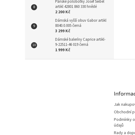
Pánské polobotky Josef Seibel
artikl 42801 860 330 hnědé
2 200 Kč
Dámská vyšší obuv Gabor artikl
8040.0.005 černá
3 299 Kč
Dámské baleríny Caprice artikl-
9-22511-46 019 černá
1 999 Kč
Z
á
p
a
t
Informac
í
Jak nakupo
Obchodní 
Podmínky o
údajů
Rady a dop