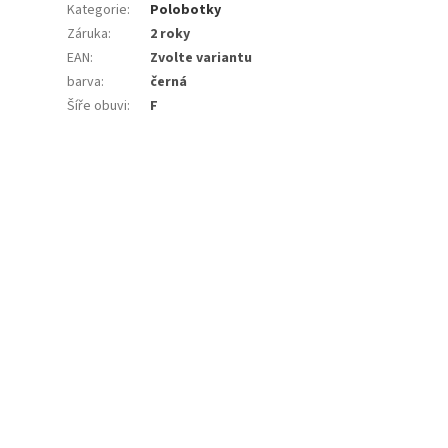
Kategorie
:
Polobotky
Záruka
:
2 roky
EAN
:
Zvolte variantu
barva
:
černá
Šíře obuvi
:
F