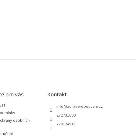
e pro vás
Kontakt
vat
info
@
zdrave-obouvani.cz
podmínky
272731699
chrany osobních
728124545
oručení