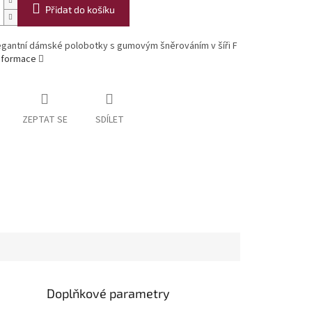
Přidat do košíku
legantní dámské polobotky s gumovým šněrováním v šíři F
informace
ZEPTAT SE
SDÍLET
Doplňkové parametry