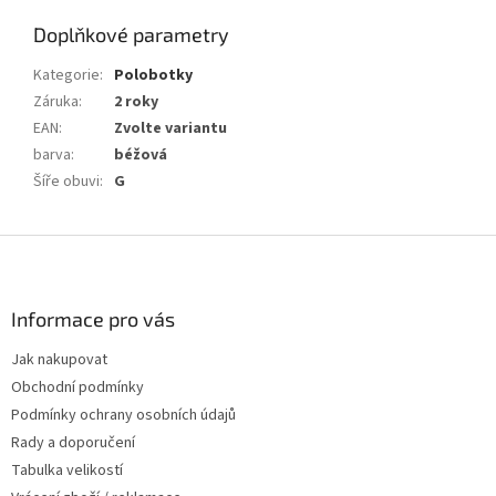
Doplňkové parametry
Kategorie
:
Polobotky
Záruka
:
2 roky
EAN
:
Zvolte variantu
barva
:
béžová
Šíře obuvi
:
G
Z
á
p
a
Informace pro vás
t
Jak nakupovat
í
Obchodní podmínky
Podmínky ochrany osobních údajů
Rady a doporučení
Tabulka velikostí