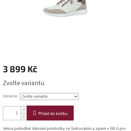
3 899 Kč
Měrná
Zvolte variantu
cena:
Varianta
Přidat do košíku
Velice pohodlné dámské polobotky se šněrováním a zipem v šíři G pro