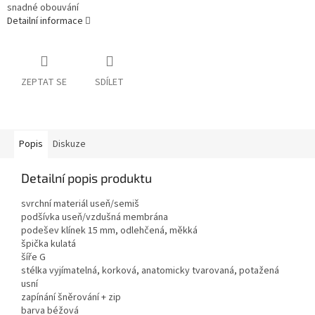
snadné obouvání
Detailní informace
ZEPTAT SE
SDÍLET
Popis
Diskuze
Detailní popis produktu
svrchní materiál useň/semiš
podšívka useň/vzdušná membrána
podešev klínek 15 mm, odlehčená, měkká
špička kulatá
šíře G
stélka vyjímatelná, korková, anatomicky tvarovaná, potažená
usní
zapínání šněrování + zip
barva béžová