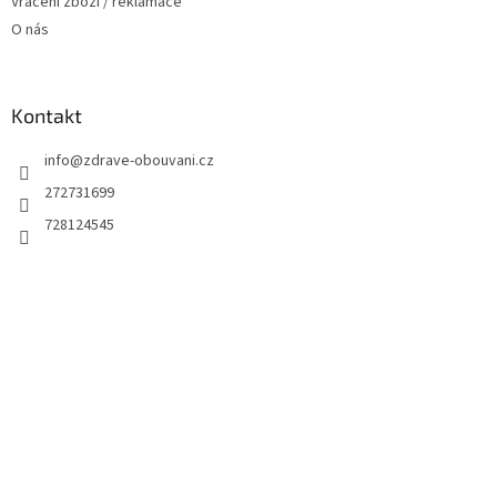
Vrácení zboží / reklamace
O nás
Kontakt
info
@
zdrave-obouvani.cz
272731699
728124545