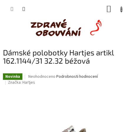
Přejít
NÁKUP
na
obsah
KOŠÍK
Dámské polobotky Hartjes artikl
162.1144/31 32.32 béžová
Průměrné
Neohodnoceno
Podrobnosti hodnocení
Novinka
hodnocení
Značka:
Hartjes
produktu
je
0,0
z
5
hvězdiček.