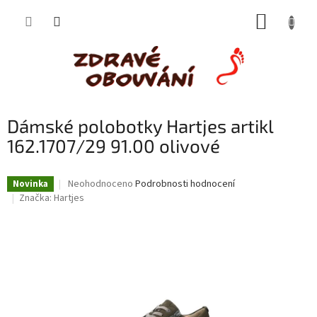
Přejít
NÁKUP
na
obsah
KOŠÍK
Dámské polobotky Hartjes artikl
162.1707/29 91.00 olivové
Průměrné
Neohodnoceno
Podrobnosti hodnocení
Novinka
hodnocení
Značka:
Hartjes
produktu
je
0,0
z
5
hvězdiček.