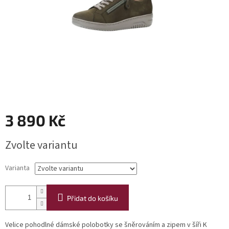
3 890 Kč
Měrná
Zvolte variantu
cena:
Varianta
Přidat do košíku
Velice pohodlné dámské polobotky se šněrováním a zipem v šíři K