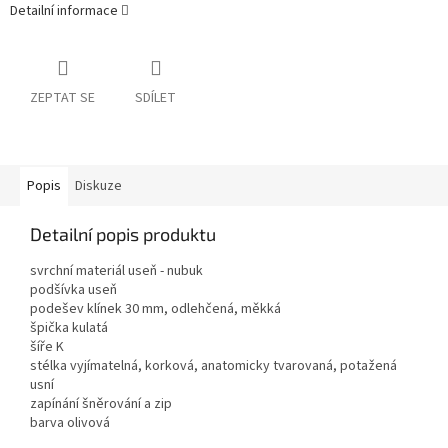
Detailní informace
ZEPTAT SE
SDÍLET
Popis
Diskuze
Detailní popis produktu
svrchní materiál useň - nubuk
podšívka useň
podešev klínek 30 mm, odlehčená, měkká
špička kulatá
šíře K
stélka vyjímatelná, korková, anatomicky tvarovaná, potažená
usní
zapínání šněrování a zip
barva olivová