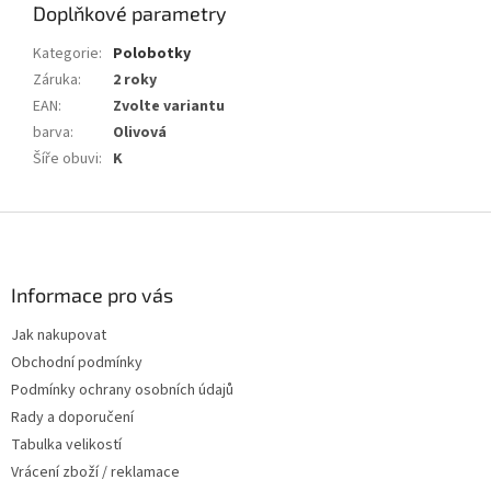
Doplňkové parametry
Kategorie
:
Polobotky
Záruka
:
2 roky
EAN
:
Zvolte variantu
barva
:
Olivová
Šíře obuvi
:
K
Z
á
p
a
Informace pro vás
t
Jak nakupovat
í
Obchodní podmínky
Podmínky ochrany osobních údajů
Rady a doporučení
Tabulka velikostí
Vrácení zboží / reklamace