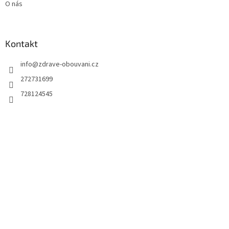
O nás
Kontakt
info
@
zdrave-obouvani.cz
272731699
728124545