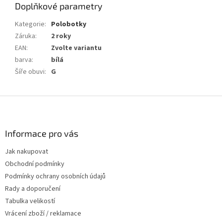
Doplňkové parametry
Kategorie
:
Polobotky
Záruka
:
2 roky
EAN
:
Zvolte variantu
barva
:
bílá
Šíře obuvi
:
G
Z
á
p
a
Informace pro vás
t
Jak nakupovat
í
Obchodní podmínky
Podmínky ochrany osobních údajů
Rady a doporučení
Tabulka velikostí
Vrácení zboží / reklamace