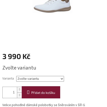
3 990 Kč
Měrná
Zvolte variantu
cena:
Varianta
Přidat do košíku
Velice pohodlné dámské polobotky se šněrováním v šíři G