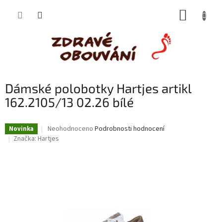
Přejít
NÁKUP
na
obsah
KOŠÍK
Dámské polobotky Hartjes artikl
162.2105/13 02.26 bílé
Průměrné
Neohodnoceno
Podrobnosti hodnocení
Novinka
hodnocení
Značka:
Hartjes
produktu
je
0,0
z
5
hvězdiček.