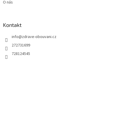
O nás
Kontakt
info
@
zdrave-obouvani.cz
272731699
728124545