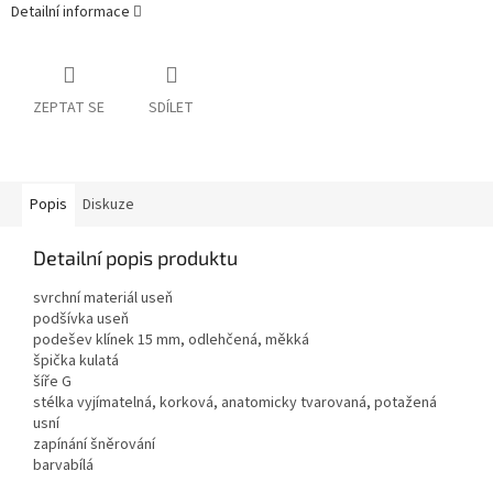
Detailní informace
ZEPTAT SE
SDÍLET
Popis
Diskuze
Detailní popis produktu
svrchní materiál useň
podšívka useň
podešev klínek 15 mm, odlehčená, měkká
špička kulatá
šíře G
stélka vyjímatelná, korková, anatomicky tvarovaná, potažená
usní
zapínání šněrování
barvabílá